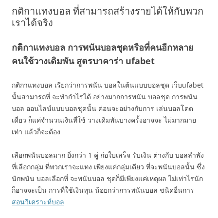
กติกาแทงบอล ที่สามารถสร้างรายได้ให้กับพวก
เราได้จริง
กติกาแทงบอล การพนันบอลชุดหรือที่คนอีกหลาย
คนใช้วางเดิมพัน สูตรบาคาร่า ufabet
กติกาแทงบอล เรียกว่าการพนัน บอลในต้นแบบบอลชุด เว็บufabet
นั้นสามารถที่ จะทำกำไรได้ อย่างมากการพนัน บอลชุด การพนัน
บอล ออนไลน์แบบบอลชุดนั้น ค่อนจะอย่างกับการ เล่นบอลโดด
เดี่ยว ก็แค่จำนวนเงินที่ใช้ วางเดิมพันบางครั้งอาจจะ ไม่มากมาย
เท่า แล้วก็จะต้อง
เลือกพนันบอลมาก ยิ่งกว่า 1 คู่ ก่อใบเสร็จ รับเงิน ต่างกับ บอลลำพัง
ที่เลือกกลุ่ม ที่พวกเราจะแทง เพียงแค่กลุ่มเดียว ที่จะพนันบอลนั้น ซึ่ง
นักพนัน บอลเลือกที่ จะพนันบอล ชุดก็มีเพียงแค่เหตุผล ไม่เท่าไรนัก
ก็อาจจะเป็น การที่ใช้เงินทุน น้อยกว่าการพนันบอล ชนิดอื่นการ
สอนวิเคราะห์บอล