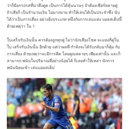
ว่าก็มีอรรถรสที่น่าดึงดูด เป็นการได้ลุ้นนานๆ จำต้องเชียร์หลายคู่
ถ้าเสียก็ เป็นจำนวนเงิน ไม่มากมาย ทำให้เล่นได้เป็นประจำซึ่ง นับ
ได้ว่าเป็นการเสี่ยง อย่างยิ่งประเภท หนึ่งกับการเล่นแทง บอลสเต็ปนี้
ด้วยเหตุว่า ใน 1
ใบเสร็จรับเงินนั้น ควรต้องถูกทุกคู่ ไม่ว่านักเสี่ยงโชค จะแทงกี่คู่ใน
ใบ เสร็จรับเงินนั้น อีกด้วย แต่ว่าผลที่ กำลังจะได้รับกลับมาก็คุ้ม กับ
การเสี่ยง ด้วยเหตุว่าจะมีการคิด โดยคูณหลายๆ เพียงเท่านั้น และก็
สามารถ พนันในปริมาณที่อย่างน้อยได้ ก็เลยทำให้เหล่า นักการ
พนันนิยมเข้า เล่นบอลสเต็ป