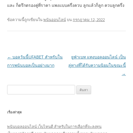
และ ก็ตรึกตรองคู่ที่ราคา แพงแบบครึ่งควบ ลูกแล้วก็ลูก ควบลูกครึ่ง
ข้อความนี้ถูกเขียนใน
พนันออนไลน์
บน
กรกฎาคม 12, 2022
เมนู
←
บอลวันนี้UFABET สำหรับใน
ยูฟ่าเบท แทงบอลออนไลน์ เป็น
นำทาง
การพนันบอลเป็นอย่างมาก
ลู่ทางที่ได้รับความนิยมในขณะนี้
เรื่อง
→
ค้นหา
สำหรับ:
เรื่องล่าสุด
พนันบอลออนไลน์ เว็บไหนดี สำหรับในการเลือกที่จะลงทุน