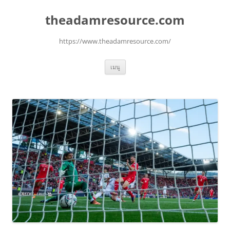
ข้าม
ไป
theadamresource.com
ยัง
เนื้อหา
https://www.theadamresource.com/
เมนู