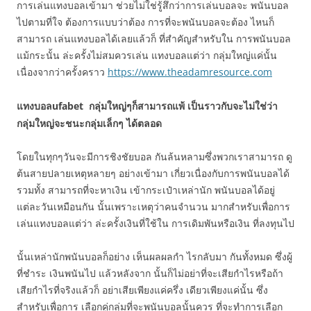
การเล่นแทงบอลเข้ามา ช่วยไม่ใช่รู้สึกว่าการเล่นบอลจะ พนันบอล
ไปตามที่ใจ ต้องการแบบว่าต้อง การที่จะพนันบอลจะต้อง ไหนก็
สามารถ เล่นแทงบอลได้เลยแล้วก็ ที่สำคัญสำหรับใน การพนันบอล
แม้กระนั้น ล่ะครั้งไม่สมควรเล่น แทงบอลแต่ว่า กลุ่มใหญ่แค่นั้น
เนื่องจากว่าครั้งคราว
https://www.theadamresource.com
แทงบอลufabet กลุ่มใหญ่ๆก็สามารถแพ้ เป็นราวกับจะไม่ใช่ว่า
กลุ่มใหญ่จะชนะกลุ่มเล็กๆ ได้ตลอด
โดยในทุกๆวันจะมีการชิงชัยบอล กันล้นหลามซึ่งพวกเราสามารถ ดู
ต้นสายปลายเหตุหลายๆ อย่างเข้ามา เกี่ยวเนื่องกับการพนันบอลได้
รวมทั้ง สามารถที่จะหาเงิน เข้ากระเป๋าเหล่านัก พนันบอลได้อยู่
แต่ละวันเหมือนกัน นั้นเพราะเหตุว่าคนจำนวน มากสำหรับเพื่อการ
เล่นแทงบอลแต่ว่า ล่ะครั้งเงินที่ใช้ใน การเดิมพันหรือเงิน ที่ลงทุนไป
นั้นเหล่านักพนันบอลก็อย่าง เห็นผลผลกำ ไรกลับมา กันทั้งหมด ซึ่งผู้
ที่ชำระ เงินพนันไป แล้วหลังจาก นั้นก็ไม่อย่าที่จะเสียกำไรหรือถ้า
เสียกำไรที่จริงแล้วก็ อย่าเสียเพียงแค่ครึ่ง เดียวเพียงแค่นั้น ซึ่ง
สำหรับเพื่อการ เลือกคู่กลุ่มที่จะพนันบอลนั้นควร ที่จะทำการเลือก