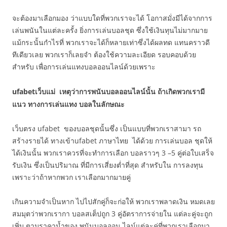
จะต้องมาเลือกมอง ว่าแบบใดที่พวกเราจะได้ โอกาสมั่งมีได้จากการ
เล่นพนันในแต่ละครั้ง ยิ่งการเล่นบอลชุด ซึ่งใช้เงินทุนไม่มากมาย
แม้กระนั้นกำไรที่ พวกเราจะได้ก็หลายเท่าซึ่งได้ผลทด แทนคราวดี
ทีเดียวเลย พวกเราก็เลยจำ ต้องใช้ความละเอียด รอบคอบด้วย
สำหรับ เพื่อการเล่นแทงบอลออนไลน์ด้วยเพราะ
ufabetเว็บแม่ เหตุว่าการพนันบอลออนไลน์นั้น ถ้าเกิดพวกเรามี
แนว ทางการเล่นแทง บอลในลักษณะ
เว็บตรง ufabet ของบอลชุดนั้นซึ่ง เป็นแบบที่พวกเราสามา รถ
สร้างรายได้ ทางเข้าufabet ภาษาไทย ได้ด้วย การเล่นบอล ชุดให้
ได้เงินนั้น พวกเราควรที่จะทำการเลือก บอลราวๆ 3 –5 คู่ต่อใบเสร็จ
รับเงิน ซึ่งเป็นปริมาณ ที่มีการเสี่ยงต่ำที่สุด สำหรับใน การลงทุน
เพราะว่าถ้าหากพวก เราเลือกมากมายคู่
เกินความจำเป็นหาก ไปไปสักคู่ก็จะก่อให้ พวกเราพลาดเงิน หมดเลย
สมมุตว่าพวกเรากา บอลสเต็ปถูก 3 คู่อัตราการจ่ายใน แต่ละคู่จะถูก
เพิ่ม ตามราคาน้ำของ พนันบอลออน ไลน์แต่ละคู่ที่พวกเราเลือกมา