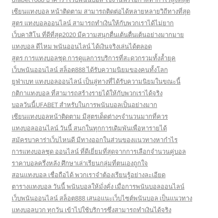
เซียนแทงบอล หน้าติดตาม สามารถติดต่อได้หลายหลายวิถีทางที่สุด
สูตร แทงบอลออนไลน์ สามารถทำเงินให้กับพวกเราได้ไม่ยาก
เว็บคาสิโน ที่ดีที่สุด2020 มีความสนุกตื่นเต้นตื่นเต้นอย่างมากมาย
แทงบอล ดีไหม พนันออนไลน์ ได้เงินจริงเล่นได้ตลอด
สูตร การแทงบอลชุด การดูแลการบริการที่สะดวกรวมทั้งล้ำยุค
เว็บพนันออนไลน์ สล็อต888 ได้รับความนิยมของคนทั้งโลก
ยูฟ่าเบท แทงบอลออนไลน์ เป็นลู่ทางที่ได้รับความนิยมในขณะนี้
กติกาแทงบอล ที่สามารถสร้างรายได้ให้กับพวกเราได้จริง
บอลวันนี้UFABET สำหรับในการพนันบอลเป็นอย่างมาก
เซียนแทงบอลหน้าติดตาม มีสูตรเด็ดต่างๆจำนวนมากที่ควร
แทงบอลออนไลน์ วันนี้ สนุกในทุกการเดิมพันเพื่อหารายได้
สมัครบาคาร่าเว็บไหนดี มีทางออกในส่วนของแนวทางหากำไร
การแทงบอลชุด ออนไลน์ ที่ดีเยี่ยมที่สุดจากการเลือกจำนวนคู่บอล
ราคาบอลครึ่งหลัง ศึกษาเล่าเรียนกลุ่มที่ตนเองถูกใจ
สอนแทงบอล เชื่อถือได้ พวกเราจำต้องเรียนรู้อย่างละเอียด
ตารางแทงบอล วันนี้ พนันบอลให้มั่งคั่ง เมื่อการพนันบอลออนไลน์
เว็บพนันออนไลน์ สล็อต888 เสนอแนะเว็บไซต์พนันบอล เป็นแนวทาง
แทงบอลบวก ทุกวัน เข้าไปใช้บริการซึ่งสามารถทำเงินได้จริง