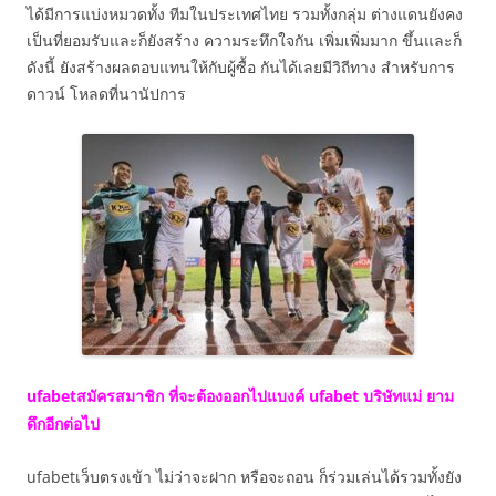
ได้มีการแบ่งหมวดทั้ง ทีมในประเทศไทย รวมทั้งกลุ่ม ต่างแดนยังคง
เป็นที่ยอมรับและก็ยังสร้าง ความระทึกใจกัน เพิ่มเพิ่มมาก ขึ้นและก็
ดังนี้ ยังสร้างผลตอบแทนให้กับผู้ซื้อ กันได้เลยมีวิถีทาง สำหรับการ
ดาวน์ โหลดที่นานัปการ
ufabetสมัครสมาชิก ที่จะต้องออกไปแบงค์ ufabet บริษัทแม่ ยาม
ดึกอีกต่อไป
ufabetเว็บตรงเข้า ไม่ว่าจะฝาก หรือจะถอน ก็ร่วมเล่นได้รวมทั้งยัง