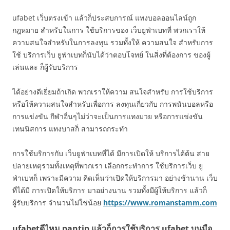
ufabet เว็บตรงเข้า แล้วก็ประสบการณ์ แทงบอลออนไลน์ถูก
กฎหมาย สำหรับในการ ใช้บริการของ เว็บยูฟ่าเบทที่ พวกเราให้
ความสนใจสำหรับในการลงทุน รวมทั้งให้ ความสนใจ สำหรับการ
ใช้ บริการเว็บ ยูฟ่าเบทก็นับได้ว่าตอบโจทย์ ในสิ่งที่ต้องการ ของผู้
เล่นและ ก็ผู้รับบริการ
ได้อย่างดีเยี่ยมถ้าเกิด พวกเราให้ความ สนใจสำหรับ การใช้บริการ
หรือให้ความสนใจสำหรับเพื่อการ ลงทุนเกี่ยวกับ การพนันบอลหรือ
การแข่งขัน กีฬาอื่นๆไม่ว่าจะเป็นการแทงมวย หรือการแข่งขัน
เทนนิสการ แทงบาสก็ สามารถกระทำ
การใช้บริการกับ เว็บยูฟ่าเบทที่ได้ มีการเปิดให้ บริการได้ต้น สาย
ปลายเหตุรวมทั้งเหตุที่พวกเรา เลือกกระทำการ ใช้บริการเว็บ ยู
ฟ่าเบทก็ เพราะมีความ คิดเห็นว่าเปิดให้บริการมา อย่างช้านาน เว็บ
ที่ได้มี การเปิดให้บริการ มาอย่างนาน รวมทั้งมีผู้ให้บริการ แล้วก็
ผู้รับบริการ จำนวนไม่ใช่น้อย
https://www.romanstamm.com
ufabetดีไหม pantip แล้วก็การใช้บริการ ufabet บนมือ