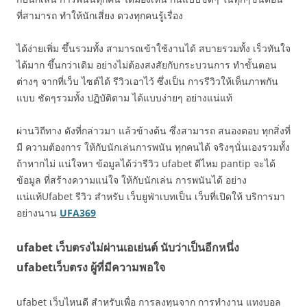
ที่สามารถ ทำให้นักเสี่ยง ดวงทุกคนรู้เรื่อง
ได้ง่ายเพิ่ม ขึ้นรวมทั้ง สามารถเข้าใช้งานได้ สบายรวมทั้ง เร็วทันใจ
ได้มาก ขึ้นกว่าเดิม อย่างไม่ต้องสงสัยกับกระบวนการ ทำขั้นตอน
ต่างๆ จากที่เว็บ ไซต์ได้ รีวิวเอาไว้ ซึ่งเป็น การรีวิวให้เห็นภาพกัน
แบบ ชัดๆรวมทั้ง ปฏิบัติตาม ได้แบบง่ายๆ อย่างแน่แท้
ผ่านวิถีทาง ดังที่กล่าวมา แล้วข้างต้น ซึ่งสามารถ สนองตอบ ทุกสิ่งที่
มี ความต้องการ ให้กับนักเล่นการพนัน ทุกคนได้ จริงๆนั่นเองรวมทั้ง
ถ้าหากไม่ แน่ใจหา ข้อมูลได้ว่ารีวิว ufabet ดีไหม pantip จะได้
ข้อมูล ที่สร้างความแน่ใจ ให้กับนักเล่น การพนันได้ อย่าง
แน่แท้Ufabet รีวิว สำหรับ เว็บยูฟ่าเบทเป็น เว็บที่เปิดให้ บริการมา
อย่างนาน
UFA369
ufabet เว็บตรงไม่ผ่านเอเย่นต์ นับว่าเป็นอีกหนึ่ง
ufabetเว็บตรง ผู้ที่มีความพอใจ
ufabet เว็บไหนดี สำหรับเพื่อ การลงทุนจาก การทำงาน แทงบอล