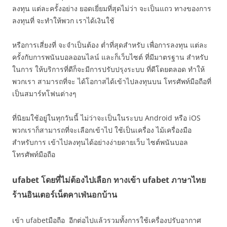
ลงทุน แต่ละครั้งอย่าง ยอดเยี่ยมที่สุดไม่ว่า จะเป็นแถว ทางของการ
ลงทุนที่ จะทำให้พวก เราได้เงินใช้
หรือการเสี่ยงที่ จะจำเป็นต้อง ต่ำที่สุดสำหรับ เพื่อการลงทุน แต่ละ
ครั้งกับการพนันบอลออนไลน์ และก็เว็บไซต์ ที่มีมาตรฐาน สำหรับ
ในการ ให้บริการที่ดีก็จะมีการปรับปรุงระบบ ที่ดีโดยตลอด ทำให้
พวกเรา สามารถที่จะ ได้โอกาสได้เข้าไปลงทุนบน โทรศัพท์มือถือที่
เป็นสมาร์ทโฟนต่างๆ
ที่นิยมใช้อยู่ในทุกวันนี้ ไม่ว่าจะเป็นในระบบ Android หรือ iOS
พวกเราก็สามารถที่จะเลือกเข้าไป ใช้เป็นเครื่อง ไม้เครื่องมือ
สำหรับการ เข้าไปลงทุนได้อย่างง่ายดายเว็บ ไซต์พนันบอล
โทรศัพท์มือถือ
ufabet โดยที่ไม่ต้องไปเลือก ทางเข้า ufabet ภาษาไทย
ร้านอินเตอร์เน็ตคาเฟ่นอกบ้าน
เข้า ufabetมือถือ อีกต่อไปแล้วรวมทั้งการใช้เครื่องปรับอากาศ