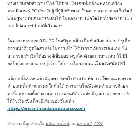
ทางเข้าufabet ภาษาไทย ได้ด้วย โทรศัพท์เคลื่อนที่หรือเครื่อง
คอมพิวเตอร์ PC สำหรับผู้ ที่รู้สึกชื่นชอบ ในความสบาย ทางเว็บไซต์
พนันยูฟ่าเบท สามารถเล่นได้ ในทุกระบบ เพื่อใช้ได้ ทั้งยังระบบ iOS
และก็ Androidเกมที่เสี่ยงดวง
โดยการทายเลข 0 ถึง 36 โดยมีลูกเหล็ก เป็นตัวเลือก ufabet รูเล็ต
ความน่าดึงดูดใจสำหรับในการเข้า ใช้บริการ กับการเล่นเกม ซึ่ง
สามารถ ทำเงินได้อย่างดีเยี่ยมอย่างรูเล็ต ด้วยแนวทางเล่น ก็ไม่มี
อะไรยุ่งยาก สามารถรู้เรื่อง ได้อย่างไม่ยากเย็น
เว็บตรงสมัครฟรี
แม้กระนั้นจริงๆแล้วมีบุคคล ที่พอใจสำหรับเพื่อ การใช้งานมหาศาล
ด้วยเหตุนั้นถ้าหาก คนใดกันให้ ความสนใจเพียงแค่ด้านการศึกษา
หาข้อมูลรวมทั้งประเด็น การลงทุนที่ดีรวมทั้ง มีคุณภาพช่องทาง ที่
ได้รับเงินจริง ก็จะมีเพิ่มเยอะขึ้นแล้ว
https://www.theadamresource.com
ข้อความนี้ถูกเขียนใน
พนันออนไลน์
บน
ตุลาคม 2, 2022