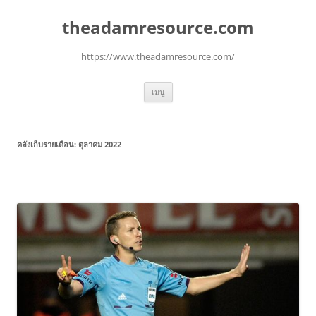
ข้าม
ไป
theadamresource.com
ยัง
เนื้อหา
https://www.theadamresource.com/
เมนู
คลังเก็บรายเดือน:
ตุลาคม 2022