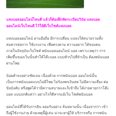
แทงบอลออนไลน์ไหนดี แล้วก็ต้องฝึกหัดระเบียบวินัย แทงบอล
ออนไลน์เว็บไหนดี ไว้ให้ดีเว็บไซต์แทงบอล
แทงบอลออนไลน์ ผ่านมือถือ มีการเปลี่ยน แปลงให้สบายรวมทั้ง
สมควรต่อการ ใช้แรงงาน เพื่อตรงตาม ความอยาก ได้ของคน
ภายในปัจจุบันเว็บไซต์ พนันบอลออนไลน์ บอล เพราะเหตุว่า การ
เพิ่มขึ้นของเว็บนั้นทำให้โต๊ะบอล แบบทั่วๆไปที่จำเป็น ต้องพนันบอล
ผ่านโพย
น้อยต่ำลงอย่างชัดเจน เนื่องด้วย การพนันบอล ออนไลน์นั้น
เป็นการพนันบอลแบบไม่มีโพย ไม่ร้องพกเงินสด ไม่มีความเสี่ยง ต่อ
ข้อบังคับ หรือพูดได้ว่ามีความสบายและก็เข้าถึง ได้ง่ายดายกว่าโต๊ะ
บอล แบบปกติแต่ว่า อย่างไรก็ดีหากแม้เว็บ ไซต์พนันบอล
ออนไลน์ที่ได้รับการยิน ยอมรับอย่าง ล้นหลามนั้น เนื่องจากว่า เข้า
ถึงผู้ใช้งานง่าย ด้วยเหตุนี้ผู้เล่น น่าจะหาผู้ให้ บริการหรือ การพนัน