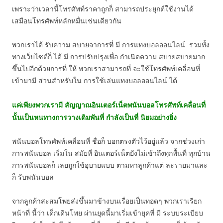
เพราะว่าเวลานี้โทรศัพท์ราคาถูกก็ สามารถประยุกต์ใช้งานได้
เสมือนโทรศัพท์หลักหมื่นเช่นเดียวกัน
พวกเราได้ รับความ สบายจาการที่ มี การแทงบอลออนไลน์ รวมทั้ง
ทางเว็บไซต์ก็ ได้ มี การปรับปรุงเพื่อ กำเนิดความ สบายสบายมาก
ขึ้นไปอีกด้วยการที่ ให้ พวกเราสามารถที่ จะใช้โทรศัพท์เคลื่อนที่
เข้ามามี ส่วนสำหรับใน การใช้เล่นแทงบอลออนไลน์ ได้
แค่เพียงพวกเรามี สัญญาณอินเตอร์เน็ตพนันบอลโทรศัพท์เคลื่อนที่
นั้นเป็นหนทางการวางเดิมพันที่ กำลังเป็นที่ นิยมอย่างยิ่ง
พนันบอลโทรศัพท์เคลื่อนที่ ชื่อก็ บอกตรงตัวไว้อยู่แล้ว จากช่วงเก่า
การพนันบอล เริ่มใน สมัยที่ อินเตอร์เน็ตยังไม่เข้าถึงทุกพื้นที่ ทุกบ้าน
การพนันบอลก็ เลยถูกใช้อุบายแบบ ตามหาลูกค้าแต่ ละรายมาและ
ก็ รับพนันบอล
จากลูกค้าสะสมโพยส่งขึ้นมาข้างบนเรื่อยเป็นทอดๆ พวกเราเรียก
หน้าที่ นี้ว่า เด็กเดินโพย ผ่านยุดนี้มาเริ่มเข้ายุคที่ มี ระบบระเบียบ