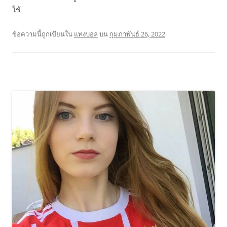
ใช้
ข้อความนี้ถูกเขียนใน
แทงบอล
บน
กุมภาพันธ์ 26, 2022