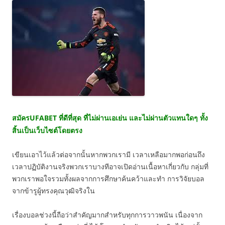
สมัครUFABET ที่ดีที่สุด ที่ไม่ผ่านเอเย่น และไม่ผ่านตัวแทนใดๆ ทั้ง
สิ้นเป็นเว็บไซต์โดยตรง
เขียนเอาไว้แล้วต่อจากนั้นหากพวกเรามี เวลาเหลือมากพอก่อนถึง
เวลาปฏิบัติงานจริงพวกเราบางทีอาจเปิดอ่านเนื้อหาเกี่ยวกับ กลุ่มที่
พวกเราพอใจรวมทั้งผลจากการศึกษาค้นคว้าและทำ การวิจัยบอล
จากข้ารูผู้ทรงคุณวุฒิจริงใน
เรื่องบอลช่วงนี้ถือว่าสำคัญมากสำหรับทุกการวาวพนัน เนื่องจาก