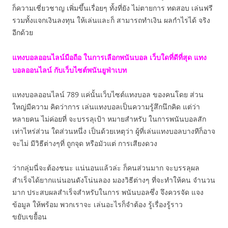
ก็ความเชี่ยวชาญ เพิ่มขึ้นเรื่อยๆ ทั้งที่ยัง ไม่ตายการ ทดสอบ เล่นฟรี
รวมทั้งแจกเงินลงทุน ให้เล่นและก็ สามารถทำเงิน ผลกำไรได้ จริง
อีกด้วย
แทงบอลออนไลน์มือถือ ในการเลือกพนันบอล เว็บใดที่ดีที่สุด แทง
บอลออนไลน์ กับเว็บไซต์พนันยูฟ่าเบท
แทงบอลออนไลน์ 789 แค่นั้นเว็บไซต์แทงบอล ของคนโดย ส่วน
ใหญ่มีความ คิดว่าการ เล่นแทงบอลเป็นความรู้สึกนึกคิด แต่ว่า
หลายคน ไม่ค่อยที่ จะบรรลุเป้า หมายสำหรับ ในการพนันบอลสัก
เท่าไหร่ส่วน ใดส่วนหนึ่ง เป็นด้วยเหตุว่า ผู้ที่เล่นแทงบอลบางทีก็อาจ
จะไม่ มีวิธีต่างๆที่ ถูกจุด หรือมัวแต่ การเสียงดวง
ว่ากลุ่มนี่จะต้องชนะ แน่นอนแล้วล่ะ ก็คนส่วนมาก จะบรรลุผล
สำเร็จได้ยากแน่นอนดังโน่นลอง มองวิธีต่างๆ ที่จะทำให้คน จำนวน
มาก ประสบผลสำเร็จสำหรับในการ พนันบอลซึ่ง จึงควรจัด แจง
ข้อมูล ให้พร้อม พวกเราจะ เล่นอะไรก็จำต้อง รู้เรื่องรู้ราว
ขยับเขยื้อน