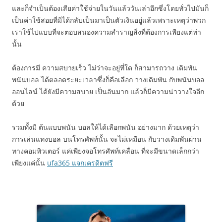
และก็จำเป็นต้องเสียค่าใช้จ่ายในวันแล้ววันเล่าอีกซึ่งโดยทั่วไปมันก็
เป็นค่าใช้สอยที่มิได้กลับเป็นมาเป็นตัวเงินอยู่แล้วเพราะเหตุว่าพวก
เราใช้ไปแบบที่จะตอบสนองความสำราญสิ่งที่ต้องการเพียงแต่ท่า
นั้น
ต้องการมี ความสบายเร็ว ไม่ว่าจะอยู่ที่ใด ก็สามารถวาง เดิมพัน
พนันบอล ได้ตลอดระยะเวลาซึ่งก็คือเลือก วางเดิมพัน กับพนันบอล
ออนไลน์ ได้ยังมีความสบาย เป็นอันมาก แล้วก็มีความน่าวางใจอีก
ด้วย
รวมทั้งมี ต้นแบบพนัน บอลให้ได้เลือกพนัน อย่างมาก ด้วยเหตุว่า
การเล่นแทงบอล บนโทรศัพท์นั้น จะไม่เหมือน กับวางเดิมพันผ่าน
ทางคอมพิวเตอร์ แค่เพียงจอโทรศัพท์เคลื่อน ที่จะมีขนาดเล็กกว่า
เพียงแค่นั้น
ufa365 แจกเครดิตฟรี