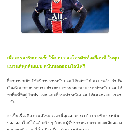
เพื่อจะรองรับการเข้าใช้งาน ของโทรศัพท์เคลื่อนที่ ในทุก
แบรนด์ทุกต้นแบบ พนันบอลออนไลน์ฟรี
ก็สามารถเข้า ใช้บริการการพนันบอล ได้กล่าวได้เลยนะครับ ว่าเกิด
เรื่องที่ สะดวกมากมาย ก่ายกอง หากคุณจะสามารถ ทำพนันบอล ได้
ทุกพื้นที่ที่อยู่ ในประเทศ และก็กระทำ พนันบอล ได้ตลอดระยะเวลา
1 วัน
จะเป็นเรื่องดีมาก แค่ไหน เวลานี้คุณสามารถเข้า กระทำการพนัน
บอล ออนไลน์ได้แล้วจริง ๆ ถ้าหากผู้ที่ปรารถนา หารายละเอียดต่าง
ๆ นอกเหนือจากนี้ ในเรื่องเกี่ยว กับการพนันบอล