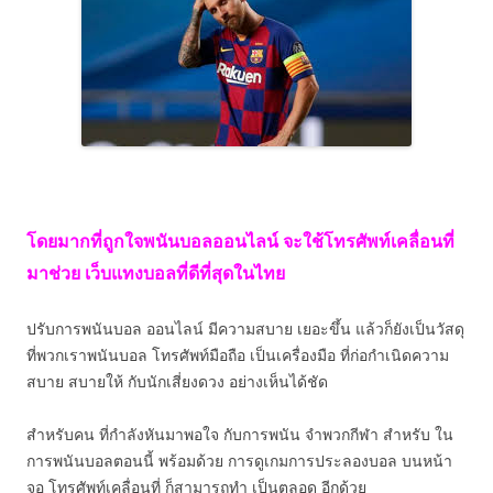
โดยมากที่ถูกใจพนันบอลออนไลน์ จะใช้โทรศัพท์เคลื่อนที่
มาช่วย เว็บแทงบอลที่ดีที่สุดในไทย
ปรับการพนันบอล ออนไลน์ มีความสบาย เยอะขึ้น แล้วก็ยังเป็นวัสดุ
ที่พวกเราพนันบอล โทรศัพท์มือถือ เป็นเครื่องมือ ที่ก่อกำเนิดความ
สบาย สบายให้ กับนักเสี่ยงดวง อย่างเห็นได้ชัด
สำหรับคน ที่กำลังหันมาพอใจ กับการพนัน จำพวกกีฬา สำหรับ ใน
การพนันบอลตอนนี้ พร้อมด้วย การดูเกมการประลองบอล บนหน้า
จอ โทรศัพท์เคลื่อนที่ ก็สามารถทำ เป็นตลอด อีกด้วย