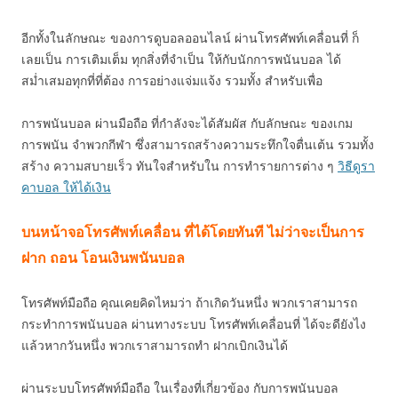
อีกทั้งในลักษณะ ของการดูบอลออนไลน์ ผ่านโทรศัพท์เคลื่อนที่ ก็
เลยเป็น การเติมเต็ม ทุกสิ่งที่จำเป็น ให้กับนักการพนันบอล ได้
สม่ำเสมอทุกที่ที่ต้อง การอย่างแจ่มแจ้ง รวมทั้ง สำหรับเพื่อ
การพนันบอล ผ่านมือถือ ที่กำลังจะได้สัมผัส กับลักษณะ ของเกม
การพนัน จำพวกกีฬา ซึ่งสามารถสร้างความระทึกใจตื่นเต้น รวมทั้ง
สร้าง ความสบายเร็ว ทันใจสำหรับใน การทำรายการต่าง ๆ
วิธีดูรา
คาบอล ให้ได้เงิน
บนหน้าจอโทรศัพท์เคลื่อน ที่ได้โดยทันที ไม่ว่าจะเป็นการ
ฝาก ถอน โอนเงินพนันบอล
โทรศัพท์มือถือ คุณเคยคิดไหมว่า ถ้าเกิดวันหนึ่ง พวกเราสามารถ
กระทำการพนันบอล ผ่านทางระบบ โทรศัพท์เคลื่อนที่ ได้จะดียังไง
แล้วหากวันหนึ่ง พวกเราสามารถทำ ฝากเบิกเงินได้
ผ่านระบบโทรศัพท์มือถือ ในเรื่องที่เกี่ยวข้อง กับการพนันบอล