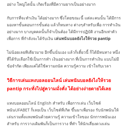
อย่าง ใหญ่โตนั้น เกิดเรื่องที่มีความยากเป็นอย่างมาก
กับการที่จะทำเงิน ได้อย่างมาก ซึ่งโดยขณะนี้ แต่ละคนนั้น ได้มีการ
มองหาขั้นตอนการขั้นต่อ แล้วก็หนทาง ต่างๆสำหรับเพื่อ การทำเงิน
อย่างมาก บางบุคคลนั้นก็จำเป็นต้อง ได้มีการปฏิบัติ งานอีกเท่าตัว
เพื่อการ ที่กำลังจะได้รับเงิน
เล่นพนันบอลยังไงให้รวย pantip
ไม่น้อยเลยทีเดียวมาย อีกขึ้นนั่นเอง แล้วก็เดี๋ยวนี้ ก็ได้มีหนทาง หนึ่ง
ที่ได้รับเลือกใช้เป็นการทำ เงินอย่างมาก ที่เป็นการทำเงิน แบบไม่มี
ข้อจำกัด เพียงแค่ได้ใช้ความถนัด ความรู้ความ เข้าใจกับเวลา
วิธีการเล่นแทงบอลออนไลน์ เล่นพนันบอลยังไงให้รวย
pantip กระทั่งไปสู่ความมั่งคั่ง ได้อย่างง่ายดายได้เลย
แทงบอลออนไลน์ English สำหรับ เพื่อการเล่น เว็บไซต์
พนันUFABET ก็เลยเป็น เว็บไซต์ที่เกิด ขึ้นมาเพื่อรอง รับนักพนันให้
เล่นรวมทั้งแทงพนันด้วยความรู้ ความเข้าใจของ นักการพนันเอง
สำหรับ การวางเดิมพันก็เป็นการวาง ที่ทำ ให้นักเสี่ยงดวงเล่น