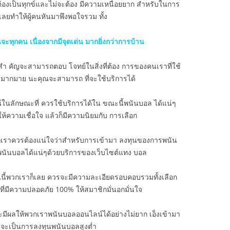
่ต้องเป็นทุกข์และไม่จะต้อง มีความเหนื่อยยาก สำหรับในการ
เลยทำให้ผู้คนหันมาพึงพอใจรวม ทั้ง
ะทุกคน เนื่องจากมีจุดเด่น มากยิ่งกว่าการบ้าน
สำ คัญจะสามารถตอบ โจทย์ในสิ่งที่ต้อง การของคนเราที่ใช้
างมากมาย นะคุณจะสามารถ ที่จะใช้บริการได้
นลักษณะที่ ควรใช้บริการได้ใน ขณะนี้พนันบอล ได้แน่ๆ
้ความเชื่อใจ แล้วก็มีความนิยมกับ การเลือก
วกเราควรต้องแน่ใจว่าสำหรับการเข้ามา ลงทุนของการพนัน
พนันบอลได้แน่ๆด้วยบริการของเว็บไซต์แทง บอล
วันนี้พวกเราก็เลย ควรจะมีความละเอียดรอบคอบรวมทั้งเลือก
ี่มีความปลอดภัย 100% ให้สมาชิกมั่นอกมั่นใจ
จะมีผลให้พวกเราพนันบอลออนไลน์ได้อย่างไม่ยาก เอ็งเข้ามา
่าจะเป็นการลงทุนพนันบอลสูงต่ำ