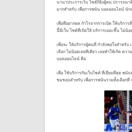
นานาประการเว็บ ไซต์ก็ยิ่งผู้คน ปรารถนาที
มากสำหรับ เพื่อการพนัน บอลออนไลน์ นักลง
เพื่อที่อยากผล กำไรจากการเปิด ให้บริการสิ
นี้มีเว็บ ไซต์ที่เปิดให้ บริการเยอะขึ้น ไม่น
เพื่อจะ ให้บริการผู้คนที่ กำลังพอใจสำหรับ 
เลือก ไม่น้อยเลยทีเดียว เลยทำให้เกิด ควา
บอลออนไลน์ คือ
เพื่อ ใช้บริการกับเว็บไซต์ ที่เยี่ยมที่สุด
ชมชอบสำหรับ เพื่อการพนันรวมทั้งเลือกที่