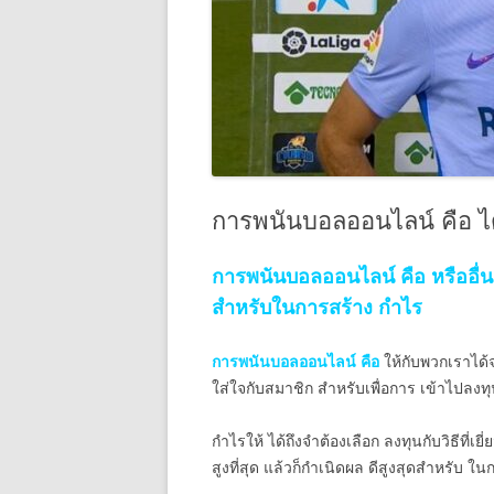
การพนันบอลออนไลน์ คือ ได้
การพนันบอลออนไลน์ คือ หรืออื่น
สำหรับในการสร้าง กำไร
การพนันบอลออนไลน์ คือ
ให้กับพวกเราได้จ
ใส่ใจกับสมาชิก สำหรับเพื่อการ เข้าไปลงทุน
กำไรให้ ได้ถึงจำต้องเลือก ลงทุนกับวิธีที่เยี่ย
สูงที่สุด แล้วก็กำเนิดผล ดีสูงสุดสำหรับ