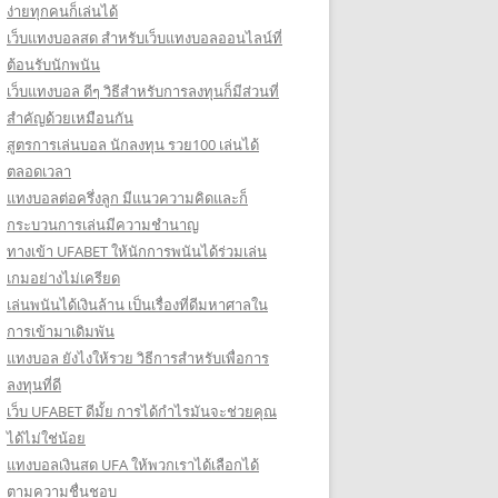
ง่ายทุกคนก็เล่นได้
เว็บแทงบอลสด สำหรับเว็บแทงบอลออนไลน์ที่
ต้อนรับนักพนัน
เว็บแทงบอล ดีๆ วิธีสำหรับการลงทุนก็มีส่วนที่
สำคัญด้วยเหมือนกัน
สูตรการเล่นบอล นักลงทุน รวย100 เล่นได้
ตลอดเวลา
แทงบอลต่อครึ่งลูก มีแนวความคิดและก็
กระบวนการเล่นมีความชำนาญ
ทางเข้า UFABET ให้นักการพนันได้ร่วมเล่น
เกมอย่างไม่เครียด
เล่นพนันได้เงินล้าน เป็นเรื่องที่ดีมหาศาลใน
การเข้ามาเดิมพัน
แทงบอล ยังไงให้รวย วิธีการสำหรับเพื่อการ
ลงทุนที่ดี
เว็บ UFABET ดีมั้ย การได้กำไรมันจะช่วยคุณ
ได้ไม่ใช่น้อย
แทงบอลเงินสด UFA ให้พวกเราได้เลือกได้
ตามความชื่นชอบ