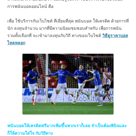
การพนันบอลออนไลน์ คือ
เพื่อ ใช้บริการกับเว็บไซต์ ที่เยี่ยมที่สุด พนันบอล ให้เครดิต ด้วยการที่
นัก ลงทุนจำนวน มากที่มีความนิยมชมชอบสำหรับ เพื่อการพนัน
รวมทั้งเลือกที่ จะเข้ามาลงทุนกับวิถี ทางของเว็บไซต์
วิธีดูราคาบอล
ไหลหลอก
พนันบอลให้เครดิตฟรีมากเพิ่มขึ้นพวกเราก็เลย จำเป็นต้องพินิจและ
ก็ให้ความใส่ใจ กับวิถีทาง