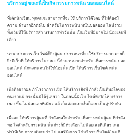
บริการอยู่ ขณะนี้เป็นกิจ กรรมการพนัน บอลออนไลน์
ที่เด็กนักเรียน ทุกคนจะสามารถที่จะใช้ บริการได้โดย ที่ไม่ต้องมี
ความ ลำบากอีกต่อไป สำหรับในการพนัน พนันบอลออน ไลน์รวม
ทั้งเว็บที่ให้บริการสำ หรับการทำวันนั้น เป็นเว็บที่มีมากไม่ น้อยเลยที
เดียว
นานาประการเว็บ ไซต์ก็ยิ่งผู้คน ปรารถนาที่จะใช้บริการมาก มายก็
ยิ่งมีเว็บที่ ให้บริการในขณะ นี้จำนวนมากสำหรับ เพื่อการพนัน บอล
ออนไลน์ นักลงทุนคนไม่ใช่น้อยนั้นเปิด ให้บริการเว็บไซต์ พนัน
ออนไลน์
เพื่อที่อยากผล กำไรจากการเปิด ให้บริการสิ่งที่ กำลังเป็นที่พอใจของ
คนเราแม้ กระนั้นมิได้รู้เลยว่า ในตอนนี้มีเว็บ ไซต์ที่เปิดให้ บริการ
เยอะขึ้น ไม่น้อยเลยทีเดียว แล้วก็แต่ละแบบงั้นก็เลย เป็นคู่ปรับกัน
เพื่อจะ ให้บริการผู้คนที่ กำลังพอใจสำหรับ เพื่อการพนันผู้คน ที่กำลัง
พอ ใจสำหรับการพนัน นั้นต่างก็มีตัวเลือก ไม่น้อยเลยทีเดียว เลย
ทำให้เกิด ความสับสนว่า ไม่เคยรู้จึงควร ใช้บริการเว็บไซต์ไหนดี