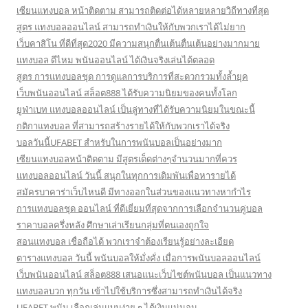
เซียนแทงบอล หน้าติดตาม สามารถติดต่อได้หลายหลายวิถีทางที่สุด
สูตร แทงบอลออนไลน์ สามารถทำเงินให้กับพวกเราได้ไม่ยาก
เว็บคาสิโน ที่ดีที่สุด2020 มีความสนุกตื่นเต้นตื่นเต้นอย่างมากมาย
แทงบอล ดีไหม พนันออนไลน์ ได้เงินจริงเล่นได้ตลอด
สูตร การแทงบอลชุด การดูแลการบริการที่สะดวกรวมทั้งล้ำยุค
เว็บพนันออนไลน์ สล็อต888 ได้รับความนิยมของคนทั้งโลก
ยูฟ่าเบท แทงบอลออนไลน์ เป็นลู่ทางที่ได้รับความนิยมในขณะนี้
กติกาแทงบอล ที่สามารถสร้างรายได้ให้กับพวกเราได้จริง
บอลวันนี้UFABET สำหรับในการพนันบอลเป็นอย่างมาก
เซียนแทงบอลหน้าติดตาม มีสูตรเด็ดต่างๆจำนวนมากที่ควร
แทงบอลออนไลน์ วันนี้ สนุกในทุกการเดิมพันเพื่อหารายได้
สมัครบาคาร่าเว็บไหนดี มีทางออกในส่วนของแนวทางหากำไร
การแทงบอลชุด ออนไลน์ ที่ดีเยี่ยมที่สุดจากการเลือกจำนวนคู่บอล
ราคาบอลครึ่งหลัง ศึกษาเล่าเรียนกลุ่มที่ตนเองถูกใจ
สอนแทงบอล เชื่อถือได้ พวกเราจำต้องเรียนรู้อย่างละเอียด
ตารางแทงบอล วันนี้ พนันบอลให้มั่งคั่ง เมื่อการพนันบอลออนไลน์
เว็บพนันออนไลน์ สล็อต888 เสนอแนะเว็บไซต์พนันบอล เป็นแนวทาง
แทงบอลบวก ทุกวัน เข้าไปใช้บริการซึ่งสามารถทำเงินได้จริง
UFABET พนัน เลือกเล่นแบบง่าย ๆ ได้เงินแน่นอน