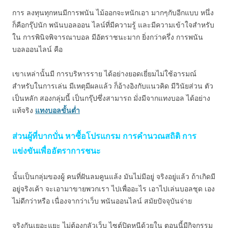
การ ลงทุนทุกหนมีการพนัน ไม้ออกจะหนักเอา มากๆกับอีกแบบ หนึ่ง
ก็คือกรุ๊ปนัก พนันบอลออน ไลน์ที่มีความรู้ และมีความเข้าใจสำหรับ
ใน การพินิจพิจารณาบอล มีอัตราชนะมาก ยิ่งกว่าครึ่ง การพนัน
บอลออนไลน์ คือ
เขาเหล่านั้นมี การบริหารราย ได้อย่างยอดเยี่ยมไม่ใช้อารมณ์
สำหรับในการเล่น มีเหตุมีผลแล้ว ก็อ้างอิงกับแนวคิด มีวินัยส่วน ตัว
เป็นหลัก สองกลุ่มนี้ เป็นกรุ๊ปซึ่งสามารถ มั่งมีจากแทงบอล ได้อย่าง
แท้จริง
แทงบอลขั้นต่ำ
ส่วนผู้ที่บากบั่น หาซื้อโปรแกรม การคำนวณสถิติ การ
แข่งขันเพื่ออัตราการชนะ
นั้นเป็นกลุ่มของผู้ คนที่ฝันลมคูนแล้ง มันไม่มีอยู่ จริงอยู่แล้ว ถ้าเกิดมี
อยู่จริงเค้า จะเอามาขายพวกเรา ไปเพื่ออะไร เอาไปเล่นบอลชุด เอง
ไม่ดีกว่าหรือ เนื่องจากว่าเว็บ พนันออนไลน์ สมัยปัจจุบันจ่าย
จริงกันเยอะแยะ ไม่ต้องกลัวเว็บ ไซต์ปิดหนีด้วยใน ตอนนี้มีกิจกรรม