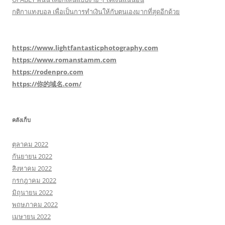
กติกาแทงบอล เพื่อเป็นการทำเงินให้กับตนเองมากที่สุดอีกด้วย
https://www.lightfantasticphotography.com
https://www.romanstamm.com
https://rodenpro.com
https://你的域名.com/
คลังเก็บ
ตุลาคม 2022
กันยายน 2022
สิงหาคม 2022
กรกฎาคม 2022
มิถุนายน 2022
พฤษภาคม 2022
เมษายน 2022