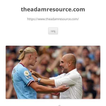
ข้าม
ไป
theadamresource.com
ยัง
เนื้อหา
https://www.theadamresource.com/
เมนู