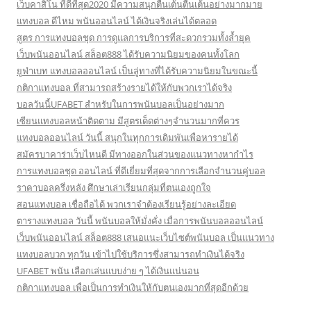
เว็บคาสิโน ที่ดีที่สุด2020 มีความสนุกตื่นเต้นตื่นเต้นอย่างมากมาย
แทงบอล ดีไหม พนันออนไลน์ ได้เงินจริงเล่นได้ตลอด
สูตร การแทงบอลชุด การดูแลการบริการที่สะดวกรวมทั้งล้ำยุค
เว็บพนันออนไลน์ สล็อต888 ได้รับความนิยมของคนทั้งโลก
ยูฟ่าเบท แทงบอลออนไลน์ เป็นลู่ทางที่ได้รับความนิยมในขณะนี้
กติกาแทงบอล ที่สามารถสร้างรายได้ให้กับพวกเราได้จริง
บอลวันนี้UFABET สำหรับในการพนันบอลเป็นอย่างมาก
เซียนแทงบอลหน้าติดตาม มีสูตรเด็ดต่างๆจำนวนมากที่ควร
แทงบอลออนไลน์ วันนี้ สนุกในทุกการเดิมพันเพื่อหารายได้
สมัครบาคาร่าเว็บไหนดี มีทางออกในส่วนของแนวทางหากำไร
การแทงบอลชุด ออนไลน์ ที่ดีเยี่ยมที่สุดจากการเลือกจำนวนคู่บอล
ราคาบอลครึ่งหลัง ศึกษาเล่าเรียนกลุ่มที่ตนเองถูกใจ
สอนแทงบอล เชื่อถือได้ พวกเราจำต้องเรียนรู้อย่างละเอียด
ตารางแทงบอล วันนี้ พนันบอลให้มั่งคั่ง เมื่อการพนันบอลออนไลน์
เว็บพนันออนไลน์ สล็อต888 เสนอแนะเว็บไซต์พนันบอล เป็นแนวทาง
แทงบอลบวก ทุกวัน เข้าไปใช้บริการซึ่งสามารถทำเงินได้จริง
UFABET พนัน เลือกเล่นแบบง่าย ๆ ได้เงินแน่นอน
กติกาแทงบอล เพื่อเป็นการทำเงินให้กับตนเองมากที่สุดอีกด้วย