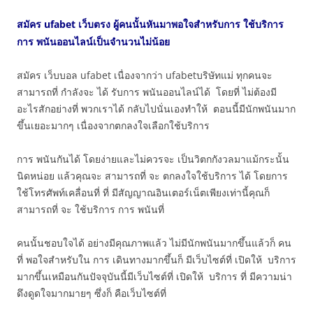
สมัคร ufabet เว็บตรง ผู้คนนั้นหันมาพอใจสำหรับการ ใช้บริการ
การ พนันออนไลน์เป็นจำนวนไม่น้อย
สมัคร เว็บบอล ufabet เนื่องจากว่า ufabetบริษัทแม่ ทุกคนจะ
สามารถที่ กำลังจะ ได้ รับการ พนันออนไลน์ได้ โดยที่ ไม่ต้องมี
อะไรสักอย่างที่ พวกเราได้ กลับไปนั่นเองทำให้ ตอนนี้มีนักพนันมาก
ขึ้นเยอะมากๆ เนื่องจากตกลงใจเลือกใช้บริการ
การ พนันกันได้ โดยง่ายและไม่ควรจะ เป็นวิตกกังวลมาแม้กระนั้น
นิดหน่อย แล้วคุณจะ สามารถที่ จะ ตกลงใจใช้บริการ ได้ โดยการ
ใช้โทรศัพท์เคลื่อนที่ ที่ มีสัญญาณอินเตอร์เน็ตเพียงเท่านี้คุณก็
สามารถที่ จะ ใช้บริการ การ พนันที่
คนนั้นชอบใจได้ อย่างมีคุณภาพแล้ว ไม่มีนักพนันมากขึ้นแล้วก็ คน
ที่ พอใจสำหรับใน การ เดินทางมากขึ้นก็ มีเว็บไซต์ที่ เปิดให้ บริการ
มากขึ้นเหมือนกันปัจจุบันนี้มีเว็บไซต์ที่ เปิดให้ บริการ ที่ มีความน่า
ดึงดูดใจมากมายๆ ซึ่งก็ คือเว็บไซต์ที่