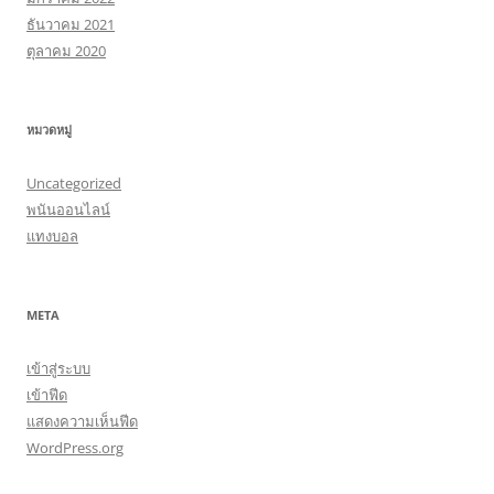
ธันวาคม 2021
ตุลาคม 2020
หมวดหมู่
Uncategorized
พนันออนไลน์
แทงบอล
META
เข้าสู่ระบบ
เข้าฟีด
แสดงความเห็นฟีด
WordPress.org