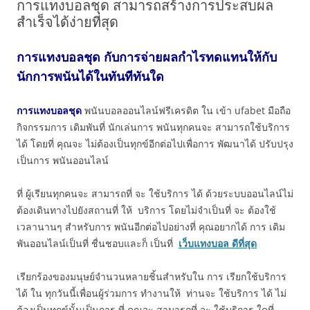
การแทงบอลชุด สามารถสร้างการประสบผล
สำเร็จได้ง่ายที่สุด
การแทงบอลชุด กับการจ่ายผลกำไรทดแทนให้กับ
นักการพนันได้ในทันทีทันใด
การแทงบอลชุด
พนันบอลออนไลน์ฟรีเครดิต ใน เข้า ufabet มือถือ
กิจกรรมการ เดิมพันที่ นักเล่นการ พนันทุกคนจะ สามารถใช้บริการ
ได้ โดยที่ คุณจะ ไม่ต้องเป็นทุกข์อีกต่อไปเพื่อการ พัฒนาได้ ปรับปรุง
เป็นการ พนันออนไลน์
ที่ ผู้เรียนทุกคนจะ สามารถที่ จะ ใช้บริการ ได้ ด้วยระบบออนไลน์ไม่
ต้องเดินทางไปยังสถานที่ ให้ บริการ โดยไม่จำเป็นที่ จะ ต้องใช้
เวลานานๆ สำหรับการ พนันอีกต่อไปอย่างที่ คุณอยากได้ การ เดิม
พันออนไลน์เป็นที่ ชื่นชอบและก็ เป็นที่
เว็บแทงบอล ดีที่สุด
เรียกร้องของมนุษย์จำนวนหลายชิ้นสำหรับใน การ เรียกใช้บริการ
ได้ ใน ทุกวันนี้เพื่อนผู้ร่วมการ ทำงานให้ ท่านจะ ใช้บริการ ได้ ไม่
ต้องเป็นทุกข์นั้นเป็นการ ที่ คุณจะ สามารถที่ จะ ใช้บริการ ใดที่