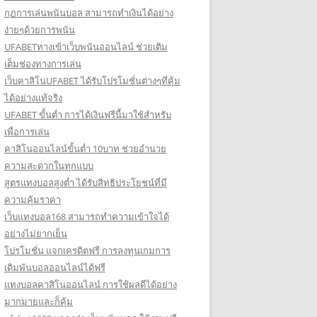
กฏการเล่นพนันบอล สามารถทำเงินได้อย่าง
ง่ายๆด้วยการพนัน
UFABETทางเข้าเว็บพนันออนไลน์ ช่วยเติม
เต็มช่องทางการเล่น
เว็บคาสิโนUFABET ได้รับโปรโมชั่นต่างๆที่คุ้ม
ได้อย่างแท้จริง
UFABET ขั้นต่ำ การได้เงินฟรีนี้มาใช้สำหรับ
เพื่อการเล่น
คาสิโนออนไลน์ขั้นต่ำ 10บาท ช่วยอำนวย
ความสะดวกในทุกแบบ
สูตรแทงบอลสูงต่ำ ได้รับสิทธิประโยชน์ที่มี
ความคุ้มราคา
เว็บแทงบอล168 สามารถทำความเข้าใจได้
อย่างไม่ยากเย็น
โปรโมชั่น แจกเครดิตฟรี การลงทุนเกมการ
เดิมพันบอลออนไลน์ได้ฟรี
แทงบอลคาสิโนออนไลน์ การใช้ผลดีได้อย่าง
มากมายและก็คุ้ม