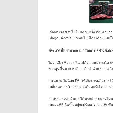
เลือกการลงเงินไปในแต่ละครั้ง ที่จะสามารถ
เมื่อคุณเลือกที่จะนำเงินไป นึกว่าด้วยแบ
ที่จะเกิดขึ้นมาหากสามารถลด ผลพวงที่เกิ
ไม่ว่าเลือกที่จะลงเงินไปด้วยแบบอย่างใด มัน
พอกพูนขึ้นมาการเลือกเข้าทำเงินกับบอล 
สบโอกาสไม่น้อย ที่ทำให้เกิดการผลิตรายได
เปลี่ยนแปลง โอกาสการเดิมพันที่เปิดออกมา
สำหรับการทำเงินมา ได้มากน้อยขนาดไหนหาก
เป็นผลดีที่เกิดขึ้น อยู่กับผู้ที่พอใจ การ