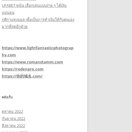
UFABET พนัน เลือกเล่นแบบง่าย ๆ ได้เงิน
แน่นอน
กติกาแทงบอล เพื่อเป็นการทำเงินให้กับตนเอง
มากที่สุดอีกด้วย
https://www.lightfantasticphotograp
hy.com
https://www.romanstamm.com
https://rodenpro.com
https://你的域名.com/
คลังเก็บ
ตุลาคม 2022
กันยายน 2022
สิงหาคม 2022