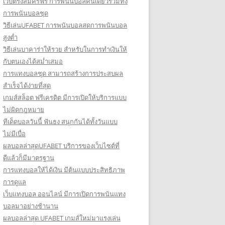
เว็บตรงสมัครฟรี การพนันบอลคนเดียวรวมทั้ง
การพนันบอลชุด
วิธีเล่นUFABET การพนันบอลสดการพนันบอล
สูงต่ำ
วิธีเล่นบาคาร่าให้รวย สำหรับในการทำเงินให้
กับตนเองได้สม่ำเสมอ
การแทงบอลชุด สามารถสร้างการประสบผล
สำเร็จได้ง่ายที่สุด
เกมส์สล็อต ฟรีเครดิต มีการเปิดให้บริการแบบ
ไม่ผิดกฎหมาย
ทีเด็ดบอลวันนี้ ฟันธง สนุกกันได้ทั้งวันแบบ
ไม่มีเบื่อ
ผลบอลล่าสุดUFABET บริการของเว็บไซต์ที่
ดีแล้วก็มีมาตรฐาน
การแทงบอลให้ได้เงิน มีต้นแบบประสิทธิภาพ
การดูแล
เว็บแทงบอล ออนไลน์ มีการเปิดการพนันแทง
บอลมาอย่างช้านาน
ผลบอลล่าสุด UFABET เกมส์ใหม่มาแรงเล่น