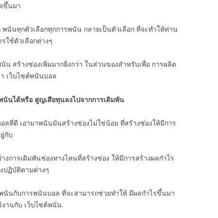
ดขึ้นมา
ลือก พนันทุกตัวเลือกทุกการพนัน กลายเป็นตัวเลือก ที่จะทำให้ท่าน
รใช้ตัวเลือกต่างๆ
พนัน สร้างช่องเพิ่มมากยิ่งกว่า ในส่วนของสำหรับเพื่อ การผลิต
นมา เว็บไซต์พนันบอล
ผู้พนันได้หรือ สูญเสียทุนลงไปจากการเดิมพัน
อลที่ดี เอามาพนันมันสร้างช่องไม่ใช่น้อย ที่สร้างช่องให้มีการ
ู่กับ
ย่างการเดิมพันช่องทางไหนที่สร้างช่อง ให้มีการสร้างผลกำไร
องปฏิบัติตามต่างๆ
ารพนันกับการพนันบอล ที่จะสามารถช่วยทำให้ มีผลกำไรขึ้นมา
้งานกับ เว็บไซต์พนัน