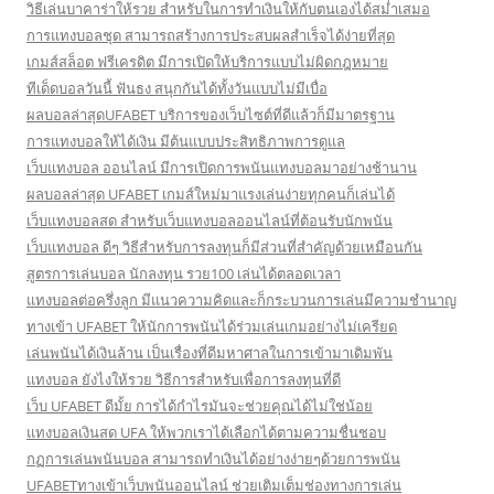
วิธีเล่นบาคาร่าให้รวย สำหรับในการทำเงินให้กับตนเองได้สม่ำเสมอ
การแทงบอลชุด สามารถสร้างการประสบผลสำเร็จได้ง่ายที่สุด
เกมส์สล็อต ฟรีเครดิต มีการเปิดให้บริการแบบไม่ผิดกฎหมาย
ทีเด็ดบอลวันนี้ ฟันธง สนุกกันได้ทั้งวันแบบไม่มีเบื่อ
ผลบอลล่าสุดUFABET บริการของเว็บไซต์ที่ดีแล้วก็มีมาตรฐาน
การแทงบอลให้ได้เงิน มีต้นแบบประสิทธิภาพการดูแล
เว็บแทงบอล ออนไลน์ มีการเปิดการพนันแทงบอลมาอย่างช้านาน
ผลบอลล่าสุด UFABET เกมส์ใหม่มาแรงเล่นง่ายทุกคนก็เล่นได้
เว็บแทงบอลสด สำหรับเว็บแทงบอลออนไลน์ที่ต้อนรับนักพนัน
เว็บแทงบอล ดีๆ วิธีสำหรับการลงทุนก็มีส่วนที่สำคัญด้วยเหมือนกัน
สูตรการเล่นบอล นักลงทุน รวย100 เล่นได้ตลอดเวลา
แทงบอลต่อครึ่งลูก มีแนวความคิดและก็กระบวนการเล่นมีความชำนาญ
ทางเข้า UFABET ให้นักการพนันได้ร่วมเล่นเกมอย่างไม่เครียด
เล่นพนันได้เงินล้าน เป็นเรื่องที่ดีมหาศาลในการเข้ามาเดิมพัน
แทงบอล ยังไงให้รวย วิธีการสำหรับเพื่อการลงทุนที่ดี
เว็บ UFABET ดีมั้ย การได้กำไรมันจะช่วยคุณได้ไม่ใช่น้อย
แทงบอลเงินสด UFA ให้พวกเราได้เลือกได้ตามความชื่นชอบ
กฏการเล่นพนันบอล สามารถทำเงินได้อย่างง่ายๆด้วยการพนัน
UFABETทางเข้าเว็บพนันออนไลน์ ช่วยเติมเต็มช่องทางการเล่น