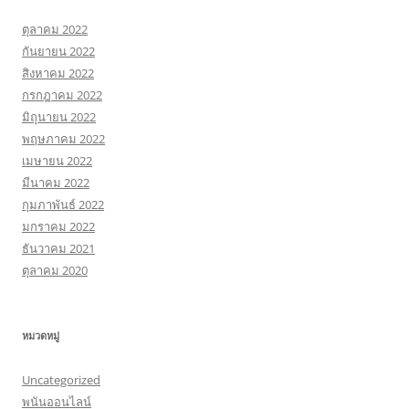
ตุลาคม 2022
กันยายน 2022
สิงหาคม 2022
กรกฎาคม 2022
มิถุนายน 2022
พฤษภาคม 2022
เมษายน 2022
มีนาคม 2022
กุมภาพันธ์ 2022
มกราคม 2022
ธันวาคม 2021
ตุลาคม 2020
หมวดหมู่
Uncategorized
พนันออนไลน์