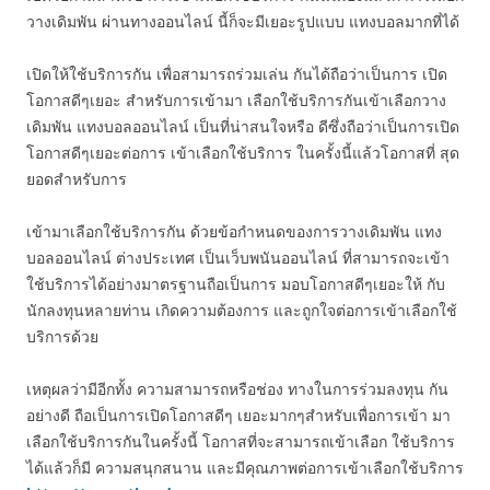
วางเดิมพัน ผ่านทางออนไลน์ นี้ก็จะมีเยอะรูปแบบ แทงบอลมากที่ได้
เปิดให้ใช้บริการกัน เพื่อสามารถร่วมเล่น กันได้ถือว่าเป็นการ เปิด
โอกาสดีๆเยอะ สำหรับการเข้ามา เลือกใช้บริการกันเข้าเลือกวาง
เดิมพัน แทงบอลออนไลน์ เป็นที่น่าสนใจหรือ ดีซึ่งถือว่าเป็นการเปิด
โอกาสดีๆเยอะต่อการ เข้าเลือกใช้บริการ ในครั้งนี้แล้วโอกาสที่ สุด
ยอดสำหรับการ
เข้ามาเลือกใช้บริการกัน ด้วยข้อกำหนดของการวางเดิมพัน แทง
บอลออนไลน์ ต่างประเทศ เป็นเว็บพนันออนไลน์ ที่สามารถจะเข้า
ใช้บริการได้อย่างมาตรฐานถือเป็นการ มอบโอกาสดีๆเยอะให้ กับ
นักลงทุนหลายท่าน เกิดความต้องการ และถูกใจต่อการเข้าเลือกใช้
บริการด้วย
เหตุผลว่ามีอีกทั้ง ความสามารถหรือช่อง ทางในการร่วมลงทุน กัน
อย่างดี ถือเป็นการเปิดโอกาสดีๆ เยอะมากๆสำหรับเพื่อการเข้า มา
เลือกใช้บริการกันในครั้งนี้ โอกาสที่จะสามารถเข้าเลือก ใช้บริการ
ได้แล้วก็มี ความสนุกสนาน และมีคุณภาพต่อการเข้าเลือกใช้บริการ