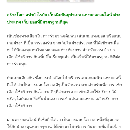
สร้างโอกาสทำกำไรกับ เว็บเดิมพันยูฟ่าเบท แทงบอลออนไลน์ ต่าง
ประเทศ เว็บ บอลที่มีมาตรฐานที่สุด
เป็นช่องทางเลือกใน การร่วมวางเดิมพัน เล่นเกมแทงบอล หรือแบบ
เกมต่างๆ ที่เป็นการรองรับ จากเว็บในต่างประเทศ ที่ได้เข้ามาเพื่อ
จะให้นักลงทุนคนไทย หลายคนต่างต้องการ สำหรับการเข้า มา
เลือกใช้บริการ กันเพิ่มขึ้นเรื่อยๆแล้ว เป็นเว็บที่ให้มาตรฐาน ที่ดีต่อ
การร่วมทุน
กันแบบเดียวกัน ซึ่งการเข้าเลือกใช้ บริการเล่นเกมพนัน แทงบอลนี้
ถือได้ ว่าเป็นการมอบโอกาสดีๆเป็นจำนวน มากสำหรับเพื่อการ เข้า
เลือกใช้บริการ กันโอกาสดีๆที่สามารถ จะเข้าเลือกใช้บริการ ได้
หรือจุใจกันมากยิ่งขึ้นนั่นเอง การเข้าเล่นเกมแทงบอลสำหรับ การ
เลือกใช้บริการ
ผ่านทางออนไลน์ ที่เชื่อถือได้ว่า เป็นการมอบโอกาส หนึ่งที่สุดยอด
ให้กับนักลงทุนหลายๆท่าน ได้เข้ามาใช้บริการ กันมากเพิ่มขึ้นเรื่อย