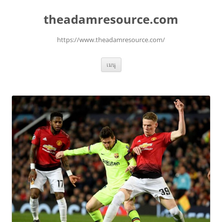
ข้าม
ไป
theadamresource.com
ยัง
เนื้อหา
https://www.theadamresource.com/
เมนู