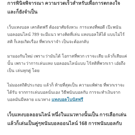
การพินิจพิจารณา ความรวดเร็วสำหรับเพื่อการตกลงใจ
และก็ยังจำเป็น
เว็บแทงบอล เครดิตฟรี ต้องอาศัยจังหวะ การแทงที่พอดี เป๊ะพนัน
บอลออนไลน์ 789 จะมีแนว ทางคิดที่เล่น แทงบอลให้ได้ แบบไม่ไร้
สติ ก็เลยเกิดเรื่อง ที่พวกเราจำ เป็นจะต้องกลับ
มามองกันใหม่ เพราะว่ามันได้ โอกาสที่พวก เราจะเสีย แล้วก็เสียแค่
นั้น เพราะว่าการเล่นแทง บอลออนไลน์แบบ ไร้สติที่พวกเรา เอ๋ยถึง
เป็น เล่นทุกคู่ โดย
ไม่มองสถิติประกอบ แล้วก็ ท้ายที่สุดเป็น ความแพ้พ่าย ที่พวกเราจะ
ได้รับ จากการเล่นบอลนั่นเอง วิธีพนันบอลกับ การจะทำเงินจาก
บอลมันมีหลาย แนวทาง
แทงบอลโบนัสฟรี
เว็บแทงบอลออนไลน์ หนึ่งในแนวทางนั้นเป็น การเลือกเล่น
แล้วก็เล่นเป็นคู่ๆพนันบอลออนไลน์ 168 การพนันบอลกับ