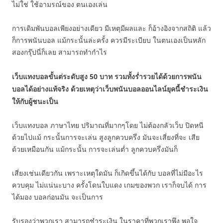
ไม่ใช่ ใช้อามรณ์ของ ตนเองเล่น
การเดิมพันบอลเพียงอย่างเดียว มีเหตุมีผลและ ก็อ้างอิงจากสถิติ แล้ว
ก็การพนันบอล แม้กระนั้นล่ะครั้ง ควรมีระเบียบ ในตนเองเป็นหลัก
สองกรุ๊ปนี่ก็เลย สามารถทำกำไร
เว็บแทงบอลขั้นต่ระดับสูง 50 บาท รวมทั้งร่ำรวยได้ด้วยการพนัน
บอลได้อย่างแท้จริง ด้วยเหตุว่าเว็บพนันบอลออนไลน์ยุคนี้ชำระเงิน
ให้กับผู้ชนะเป็น
เว็บแทงบอล ภาษาไทย ปริมาณที่มากๆโดย ไม่ต้องกลัวเว็บ ปิดหนี
ด้วยไปแม้ กระนั้นการจะเล่น สูงลูกควบครึ่ง มันจะเสี่ยงที่จะ เสีย
ด้วยเหมือนกัน แม้กระนั้น การจะเล่นต่ำ ลูกควบครึ่งมันก็
เสี่ยงเช่นเดียวกัน เพราะเหตุใดมัน ก็เกิดขึ้นได้กับ บอลที่ไม่มีอะไร
ควบคุม ไม่แน่นะบาง ครั้งโดนใบแดง เกมของพวก เราก็จบได้ การ
ได้มอง บอลก่อนมัน จะเป็นการ
รับรองว่าพวกเรา สามารถชำระเงิน ในราคาที่พวกเราพึง พอใจ