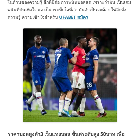
ในด้านของความรู้ สึกที่มีต่อ การพนันบอลสด เพราะว่ามัน เป็นเกม
พนันที่บันเทิงใจ และก็น่าระทึกใจที่สุด มันจำเป็นจะต้อง ใช้อีกทั้ง
ความรู้ ความเข้าใจสำหรับ
UFABET สมัคร
ราคาบอลสูงต่ำ3 เว็บแทงบอล ขั้นต่ระดับสูง 50บาท เพื่อ