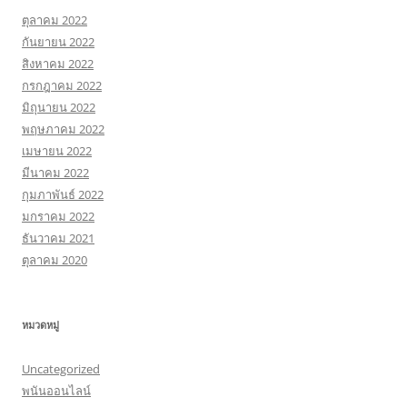
ตุลาคม 2022
กันยายน 2022
สิงหาคม 2022
กรกฎาคม 2022
มิถุนายน 2022
พฤษภาคม 2022
เมษายน 2022
มีนาคม 2022
กุมภาพันธ์ 2022
มกราคม 2022
ธันวาคม 2021
ตุลาคม 2020
หมวดหมู่
Uncategorized
พนันออนไลน์