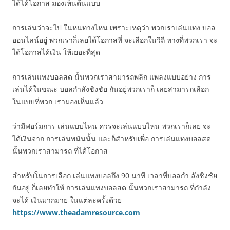
ได้ได้โอกาส มองเห็นต้นแบบ
การเล่นว่าจะไป ในหนทางไหน เพราะเหตุว่า พวกเราเล่นแทง บอล
ออนไลน์อยู่ พวกเราก็เลยได้โอกาสที่ จะเลือกในวิถี ทางที่พวกเรา จะ
ได้โอกาสได้เงิน ให้เยอะที่สุด
การเล่นแทงบอลสด นั้นพวกเราสามารถพลิก แพลงแบบอย่าง การ
เล่นได้ในขณะ บอลกำลังชิงชัย กันอยู่พวกเราก็ เลยสามารถเลือก
ในแบบที่พวก เรามองเห็นแล้ว
ว่ามีฟอร์มการ เล่นแบบไหน ควรจะเล่นแบบไหน พวกเราก็เลย จะ
ได้เงินจาก การเล่นพนันนั้น และก็สำหรับเพื่อ การเล่นแทงบอลสด
นั้นพวกเราสามารถ ที่ได้โอกาส
สำหรับในการเลือก เล่นแทงบอลถึง 90 นาที เวลาที่บอลกำ ลังชิงชัย
กันอยู่ ก็เลยทำให้ การเล่นแทงบอลสด นั้นพวกเราสามารถ ที่กำลัง
จะได้ เงินมากมาย ในแต่ละครั้งด้วย
https://www.theadamresource.com