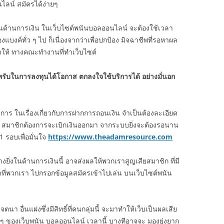
นไลน์ สมัครได้ง่ายๆ
านด้านการเงิน ในเว็บไซต์พนันบอลออนไลน์ จะต้องใช้เวลา
ค์ทั่ว ๆ ไป ก็เนื่องจากว่าเพื่อปกป้อง มิจฉาชีพที่รอหาผล
ำให้ ทางคณะทำงานที่ทำเว็บไซต์
รับในการลงทุนได้โอกาส ตกลงใจใช้บริการได้ อย่างมั่นอก
การ ในเรื่องเกี่ยวกับการฝากการถอนเงิน จำเป็นต้องละเอียด
ี่ สมาชิกต้องการจะเบิกเงินออกมา จากระบบยิ่งจะต้องรอนาน
1 รอบเพื่อมั่นใจ
https://www.theadamresource.com
งยิ่งในด้านการเงินนี้ อาจส่งผลให้พวกเราสูญเสียสมาชิก ที่มี
ลาที่พวกเรา ไปกรอกข้อมูลสมัครเข้าไปเล่น บนเว็บไซต์พนัน
ีเจตนา อื่นแฝงซึ่งมีสิทธิ์ที่คนกลุ่มนี้ จะมาทำให้เว็บเป็นผลเสีย
 ๆ ของเว็บพนัน บอลออนไลน์ เวลานี้ บางทีอาจจะ มองยุ่งยาก