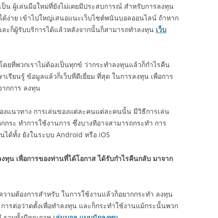
็น ผู้เล่นมือใหม่ที่ยังไม่เคยมีประสบการณ์ สำหรับการลงทุน
ด้ง่าย เข้าไปใหญ่เสนอแนะเว็บไซต์พนันบอลออนไลน์ ถ้าหาก
ะก็ผู้รับบริการได้แล้วหลังจากนั้นก็สามารถทำลงทุน
เว็บ
ดยที่พวกเราไม่ต้องเป็นทุกข์ ว่ากระทำลงทุนแล้วก็กำไรคืน
ยนรู้ ข้อมูลแล้วก็เว็บที่ดีเยี่ยม ที่สุด ในการลงทุน เพื่อการ
าจากการ ลงทุน
องของแนวทาง การเล่นของแต่ละคนแต่ละคนนั้น มีวิธีการเล่น
เลือกกระ ทำการใช้งานการ ซึ่งบางทีอาจสามารถกระทำ การ
ด้ทั้ง ยังในระบบ Android หรือ iOS
รลงทุน เพื่อการของท่านที่ได้โอกาส ได้รับกำไรคืนกลับ มาจาก
มี ความต้องการสำหรับ ในการใช้งานแล้วก็อยากกระทำ ลงทุน
ด การต่อว่าดตั้งเพื่อทำลงทุน และก็กระทำใช้งานแม้กระนั้นพวก
ดี รวมทั้งมีคุณภาพ
เล่นบอล แบบนักลงทุน