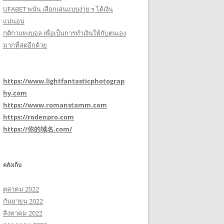
UFABET พนัน เลือกเล่นแบบง่าย ๆ ได้เงิน
แน่นอน
กติกาแทงบอล เพื่อเป็นการทำเงินให้กับตนเอง
มากที่สุดอีกด้วย
https://www.lightfantasticphotograp
hy.com
https://www.romanstamm.com
https://rodenpro.com
https://你的域名.com/
คลังเก็บ
ตุลาคม 2022
กันยายน 2022
สิงหาคม 2022