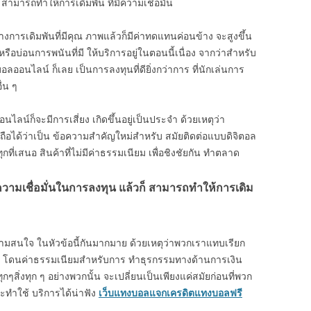
สามารถทำให้การเดิมพัน ที่มีความเชื่อมั่น
งการเดิมพันที่มีคุณ ภาพแล้วก็มีค่าทดแทนค่อนข้าง จะสูงขึ้น
รือบ่อนการพนันที่มี ให้บริการอยู่ในตอนนี้เนื่อง จากว่าสำหรับ
อลออนไลน์ ก็เลย เป็นการลงทุนที่ดียิ่งกว่าการ ที่นักเล่นการ
่น ๆ
ลน์ก็จะมีการเสี่ยง เกิดขึ้นอยู่เป็นประจำ ด้วยเหตุว่า
้ถือได้ว่าเป็น ข้อความสำคัญใหม่สำหรับ สมัยติดต่อแบบดิจิตอล
ที่เสนอ สินค้าที่ไม่มีค่าธรรมเนียม เพื่อชิงชัยกัน ทำตลาด
 ความเชื่อมั่นในการลงทุน แล้วก็ สามารถทำให้การเดิม
ีความสนใจ ในหัวข้อนี้กันมากมาย ด้วยเหตุว่าพวกเราแทบเรียก
เรา โดนค่าธรรมเนียมสำหรับการ ทำธุรกรรมทางด้านการเงิน
กๆสิ่งทุก ๆ อย่างพวกนั้น จะเปลี่ยนเป็นเพียงแค่สมัยก่อนที่พวก
ทำใช้ บริการได้น่าฟัง
เว็บแทงบอลแจกเครดิตแทงบอลฟรี