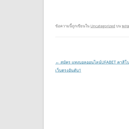
ข้อความนี้ถูกเขียนใน
Uncategorized
บน
พฤษ
เมนู
←
สมัคร แทงบอลออนไลน์UFABET คาสิโ
นำทาง
เว็บตรงอันดับ1
เรื่อง