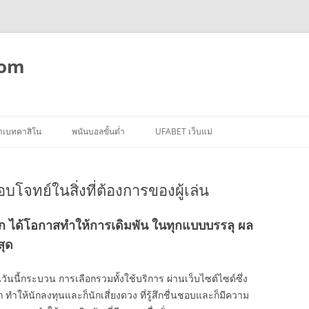
com
ฟ่าเบทคาสิโน
พนันบอลขั้นต่ำ
UFABET เว็บแม่
จทย์ในสิ่งที่ต้องการของผู้เล่น
ก ได้โอกาสทำให้การเดิมพัน ในทุกแบบบรรลุ ผล
สุด
นนี้กระบวน การเลือกรวมทั้งใช้บริการ ผ่านเว็บไซต์ไซด์ซึ่ง
ำให้นักลงทุนและก็นักเสี่ยงดวง ที่รู้สึกชื่นชอบและก็มีความ