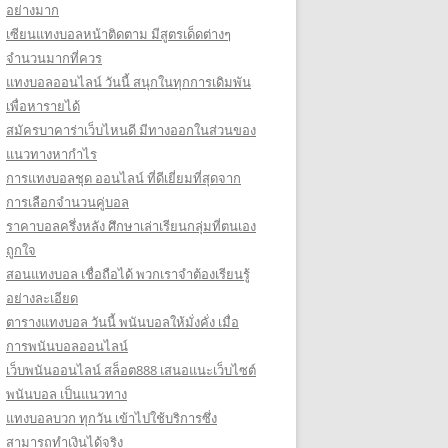
อย่างมาก
เซียนแทงบอลหน้าติดตาม มีสูตรเด็ดต่างๆ
จำนวนมากที่ควร
แทงบอลออนไลน์ วันนี้ สนุกในทุกการเดิมพัน
เพื่อหารายได้
สมัครบาคาร่าเว็บไหนดี มีทางออกในส่วนของ
แนวทางหากำไร
การแทงบอลชุด ออนไลน์ ที่ดีเยี่ยมที่สุดจาก
การเลือกจำนวนคู่บอล
ราคาบอลครึ่งหลัง ศึกษาเล่าเรียนกลุ่มที่ตนเอง
ถูกใจ
สอนแทงบอล เชื่อถือได้ พวกเราจำต้องเรียนรู้
อย่างละเอียด
ตารางแทงบอล วันนี้ พนันบอลให้มั่งคั่ง เมื่อ
การพนันบอลออนไลน์
เว็บพนันออนไลน์ สล็อต888 เสนอแนะเว็บไซต์
พนันบอล เป็นแนวทาง
แทงบอลบวก ทุกวัน เข้าไปใช้บริการซึ่ง
สามารถทำเงินได้จริง