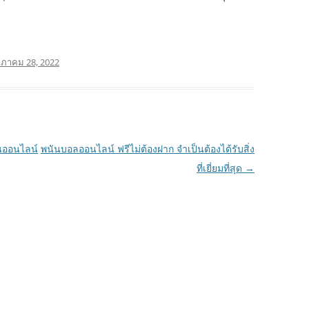
ภาคม 28, 2022
นออนไลน์
พนันบอลออนไลน์ ฟรีไม่ต้องฝาก จำเป็นต้องได้รับสิ่ง
ที่เยี่ยมที่สุด
→