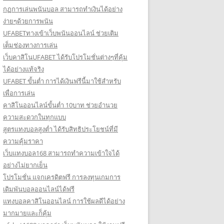
กฏการเล่นพนันบอล สามารถทำเงินได้อย่าง
ง่ายๆด้วยการพนัน
UFABETทางเข้าเว็บพนันออนไลน์ ช่วยเติม
เต็มช่องทางการเล่น
เว็บคาสิโนUFABET ได้รับโปรโมชั่นต่างๆที่คุ้ม
ได้อย่างแท้จริง
UFABET ขั้นต่ำ การได้เงินฟรีนี้มาใช้สำหรับ
เพื่อการเล่น
คาสิโนออนไลน์ขั้นต่ำ 10บาท ช่วยอำนวย
ความสะดวกในทุกแบบ
สูตรแทงบอลสูงต่ำ ได้รับสิทธิประโยชน์ที่มี
ความคุ้มราคา
เว็บแทงบอล168 สามารถทำความเข้าใจได้
อย่างไม่ยากเย็น
โปรโมชั่น แจกเครดิตฟรี การลงทุนเกมการ
เดิมพันบอลออนไลน์ได้ฟรี
แทงบอลคาสิโนออนไลน์ การใช้ผลดีได้อย่าง
มากมายและก็คุ้ม