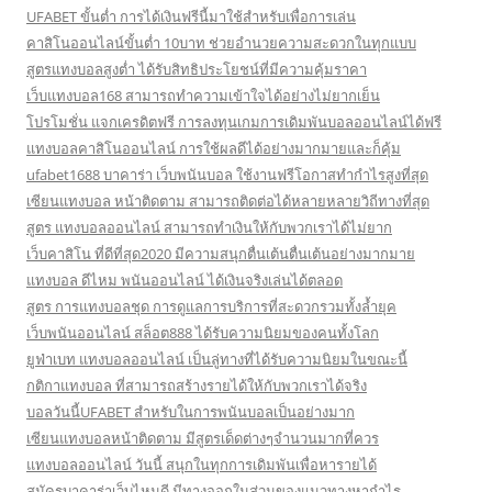
UFABET ขั้นต่ำ การได้เงินฟรีนี้มาใช้สำหรับเพื่อการเล่น
คาสิโนออนไลน์ขั้นต่ำ 10บาท ช่วยอำนวยความสะดวกในทุกแบบ
สูตรแทงบอลสูงต่ำ ได้รับสิทธิประโยชน์ที่มีความคุ้มราคา
เว็บแทงบอล168 สามารถทำความเข้าใจได้อย่างไม่ยากเย็น
โปรโมชั่น แจกเครดิตฟรี การลงทุนเกมการเดิมพันบอลออนไลน์ได้ฟรี
แทงบอลคาสิโนออนไลน์ การใช้ผลดีได้อย่างมากมายและก็คุ้ม
ufabet1688 บาคาร่า เว็บพนันบอล ใช้งานฟรีโอกาสทำกำไรสูงที่สุด
เซียนแทงบอล หน้าติดตาม สามารถติดต่อได้หลายหลายวิถีทางที่สุด
สูตร แทงบอลออนไลน์ สามารถทำเงินให้กับพวกเราได้ไม่ยาก
เว็บคาสิโน ที่ดีที่สุด2020 มีความสนุกตื่นเต้นตื่นเต้นอย่างมากมาย
แทงบอล ดีไหม พนันออนไลน์ ได้เงินจริงเล่นได้ตลอด
สูตร การแทงบอลชุด การดูแลการบริการที่สะดวกรวมทั้งล้ำยุค
เว็บพนันออนไลน์ สล็อต888 ได้รับความนิยมของคนทั้งโลก
ยูฟ่าเบท แทงบอลออนไลน์ เป็นลู่ทางที่ได้รับความนิยมในขณะนี้
กติกาแทงบอล ที่สามารถสร้างรายได้ให้กับพวกเราได้จริง
บอลวันนี้UFABET สำหรับในการพนันบอลเป็นอย่างมาก
เซียนแทงบอลหน้าติดตาม มีสูตรเด็ดต่างๆจำนวนมากที่ควร
แทงบอลออนไลน์ วันนี้ สนุกในทุกการเดิมพันเพื่อหารายได้
สมัครบาคาร่าเว็บไหนดี มีทางออกในส่วนของแนวทางหากำไร