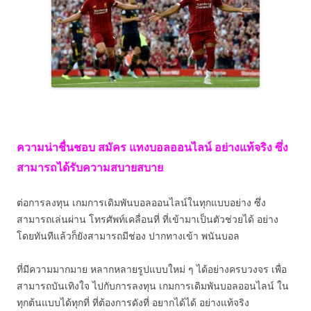
ความน่าชื่นชอบ สมัคร แทงบอลออนไลน์ อย่างแท้จริง ซึ่ง
สามารถได้รับความสบายสบาย
ต่อการลงทุน เกมการเดิมพันบอลออนไลน์ในทุกแบบอย่าง ซึ่ง
สามารถเล่นผ่าน โทรศัพท์เคลื่อนที่ ที่เข้ามาเป็นตัวช่วยได้ อย่าง
โดยทันทีแล้วก็ยังสามารถมีช่อง ปากทางเข้า พนันบอล
ที่มีความมากมาย หลากหลายรูปแบบใหม่ ๆ ได้อย่างครบวงจร เพื่อ
สามารถบันเทิงใจ ไปกับการลงทุน เกมการเดิมพันบอลออนไลน์ ใน
ทุกต้นแบบได้ทุกที่ ที่ต้องการดังที่ อยากได้ได้ อย่างแท้จริง