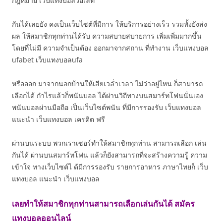
กฎหมาย เว็บแทงบอลวอเลท
กันได้เลยยัง คงเป็นเว็บไซต์ที่มีการ ให้บริการอย่างเร็ว รวมทั้งยังส่ง
ผล ให้สมาชิกทุกท่านได้รับ ความสบายสบายการ เพิ่มเพิ่มมากขึ้น
โดยที่ไม่มี ความจำเป็นต้อง ออกมาจากสถาน ที่ทำงาน เว็บแทงบอล
ufabet เว็บแทงบอลufa
หรือออก มาจากนอกบ้านให้เสียเวล่ำเวลา ไม่ว่าอยู่ไหน ก็สามารถ
เลือกได้ กำไรแล้วก็พนันบอล ได้ผ่านวิถีทางบนสมาร์ทโฟนนั่นเอง
พนันบอลผ่านมือถือ เป็นเว็บไซต์พนัน ที่มีการรองรับ เว็บแทงบอล
แนะนํา เว็บแทงบอล เครดิต ฟรี
ผ่านบนระบบ พวกเราเซอร์ทำให้สมาชิกทุกท่าน สามารถเลือก เล่น
กันได้ ผ่านบนสมาร์ทโฟน แล้วก็ยังสามารถที่จะสร้างความรู้ ความ
เข้าใจ ทางเว็บไซต์ไ ด้มีการรองรับ รายการอาหาร ภาษาไทยก็ เว็บ
แทงบอล แนะนํา เว็บแทงบอล
เลยทำให้สมาชิกทุกท่านสามารถเลือกเล่นกันได้ สมัคร
แทงบอลออนไลน์