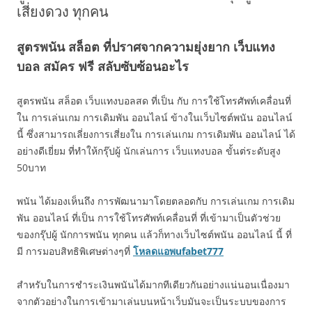
เสี่ยงดวง ทุกคน
สูตรพนัน สล็อต ที่ปราศจากความยุ่งยาก เว็บแทง
บอล สมัคร ฟรี สลับซับซ้อนอะไร
สูตรพนัน สล็อต เว็บแทงบอลสด ที่เป็น กับ การใช้โทรศัพท์เคลื่อนที่
ใน การเล่นเกม การเดิมพัน ออนไลน์ ข้างในเว็บไซต์พนัน ออนไลน์
นี้ ซึ่งสามารถเลี่ยงการเสี่ยงใน การเล่นเกม การเดิมพัน ออนไลน์ ได้
อย่างดีเยี่ยม ที่ทำให้กรุ๊ปผู้ นักเล่นการ เว็บแทงบอล ขั้นต่ระดับสูง
50บาท
พนัน ได้มองเห็นถึง การพัฒนามาโดยตลอดกับ การเล่นเกม การเดิม
พัน ออนไลน์ ที่เป็น การใช้โทรศัพท์เคลื่อนที่ ที่เข้ามาเป็นตัวช่วย
ของกรุ๊ปผู้ นักการพนัน ทุกคน แล้วก็ทางเว็บไซต์พนัน ออนไลน์ นี้ ที่
มี การมอบสิทธิพิเศษต่างๆที่
โหลดแอพufabet777
สำหรับในการชำระเงินพนันได้มากทีเดียวกันอย่างแน่นอนเนื่องมา
จากตัวอย่างในการเข้ามาเล่นบนหน้าเว็บมันจะเป็นระบบของการ