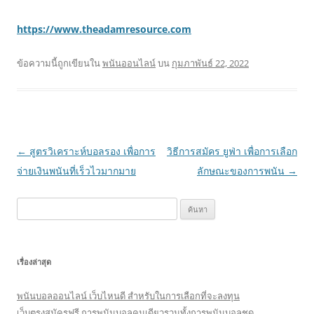
https://www.theadamresource.com
ข้อความนี้ถูกเขียนใน
พนันออนไลน์
บน
กุมภาพันธ์ 22, 2022
เมนู
←
สูตรวิเคราะห์บอลรอง เพื่อการ
วิธีการสมัคร ยูฟ่า เพื่อการเลือก
นำทาง
จ่ายเงินพนันที่เร็วไวมากมาย
ลักษณะของการพนัน
→
เรื่อง
ค้นหา
สำหรับ:
เรื่องล่าสุด
พนันบอลออนไลน์ เว็บไหนดี สำหรับในการเลือกที่จะลงทุน
เว็บตรงสมัครฟรี การพนันบอลคนเดียวรวมทั้งการพนันบอลชุด