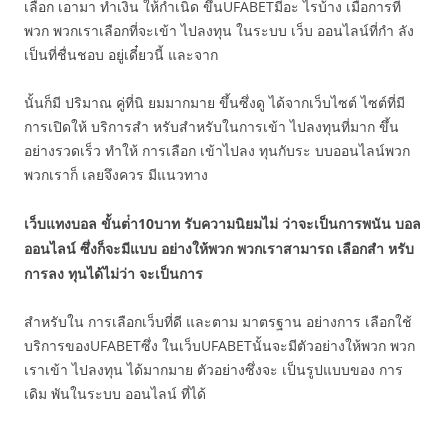
เลือก เอามา ทำเงิน ให้กำเนิด ขึ้นUFABETมีอะ ไรบ้าง เมื่อการที่
พวก พวกเราเลือกที่จะเข้า ไปลงทุน ในระบบ เว็บ ออนไลน์ที่กำ ลัง
เป็นที่ชื่นชอบ อยู่เดี๋ยวนี้ และจาก
นั้นก็มี ปริมาณ คู่ที่นิ ยมมากมาย ขึ้นซึ่งดู ได้จากเว็บไซต์ ไซต์ที่มี
การเปิดให้ บริการสำ หรับสำหรับในการเข้า ไปลงทุนที่มาก ขึ้น
อย่างรวดเร็ว ทำให้ การเลือก เข้าไปลง ทุนกับระ บบออนไลน์พวก
พวกเราก็ เลยจึงควร มีแนวทาง
เว็บแทงบอล ขั้นต่ํา10บาท รับความนิยมไม่ ว่าจะเป็นการพนัน บอล
ออนไลน์ ซึ่งก็จะมีแบบ อย่างให้พวก พวกเราสามารถ เลือกสำ หรับ
การลง ทุนได้ไม่ว่า จะเป็นการ
สำหรับใน การเลือกเว็บที่ดี และตาม มาตรฐาน อย่างการ เลือกใช้
บริการของUFABETซึ่ง ในเว็บUFABETนั้นจะมีตัวอย่างให้พวก พวก
เราเข้า ไปลงทุน ได้มากมาย ตัวอย่างซึ่งจะ เป็นรูปแบบของ การ
เดิม พันในระบบ ออนไลน์ ที่ได้