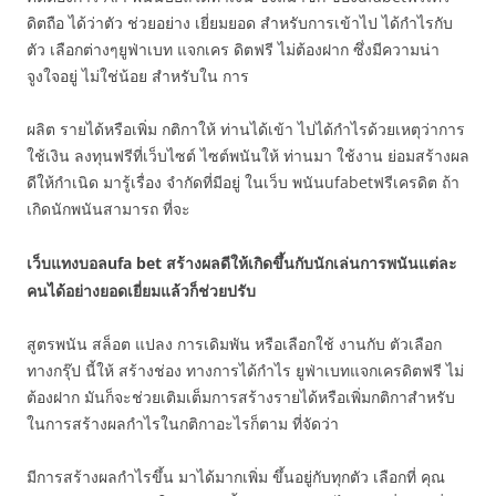
ดิตถือ ได้ว่าตัว ช่วยอย่าง เยี่ยมยอด สำหรับการเข้าไป ได้กำไรกับ
ตัว เลือกต่างๆยูฟ่าเบท แจกเคร ดิตฟรี ไม่ต้องฝาก ซึ่งมีความน่า
จูงใจอยู่ ไม่ใช่น้อย สำหรับใน การ
ผลิต รายได้หรือเพิ่ม กติกาให้ ท่านได้เข้า ไปได้กำไรด้วยเหตุว่าการ
ใช้เงิน ลงทุนฟรีที่เว็บไซต์ ไซต์พนันให้ ท่านมา ใช้งาน ย่อมสร้างผล
ดีให้กำเนิด มารู้เรื่อง จำกัดที่มีอยู่ ในเว็บ พนันufabetฟรีเครดิต ถ้า
เกิดนักพนันสามารถ ที่จะ
เว็บแทงบอลufa bet สร้างผลดีให้เกิดขึ้นกับนักเล่นการพนันแต่ละ
คนได้อย่างยอดเยี่ยมแล้วก็ช่วยปรับ
สูตรพนัน สล็อต แปลง การเดิมพัน หรือเลือกใช้ งานกับ ตัวเลือก
ทางกรุ๊ป นี้ให้ สร้างช่อง ทางการได้กำไร ยูฟ่าเบทแจกเครดิตฟรี ไม่
ต้องฝาก มันก็จะช่วยเติมเต็มการสร้างรายได้หรือเพิ่มกติกาสำหรับ
ในการสร้างผลกำไรในกติกาอะไรก็ตาม ที่จัดว่า
มีการสร้างผลกำไรขึ้น มาได้มากเพิ่ม ขึ้นอยู่กับทุกตัว เลือกที่ คุณ