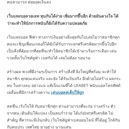
คนสามารถ ต่อยอดเงินลง
เว็บแทงบอลวอเลท ทุนกันได้ง่าย เพิ่มมากขึ้นอีก ด้วยมันดวงใจ ได้
ว่าจะทำให้นักการพนันก็ยังได้รับความปลอดภัย
เว็บแทงบอล ฟีฟ่า ทางการเงินอย่างยิ่งสุดกับไปเลยไม่ว่าสมาชิกทุก
คนจะเชิญเพื่อนเกลอก็ได้ยังได้รับการแจกฟรีเครดิตมากขึ้นไปอีก
เป็นสิ่งที่คุ้มมากที่สุดที่จะทำให้สมาชิกได้เข้ามาเริ่มการเลือก เล่น
รวมทั้งเว็บไซต์ยูฟ่า เบสกันได้ เลยไม่ต้อง รอนาน
สร้างผล พวงที่ดีงามๆเป็นการ สร้างสิ่งที่ ยิ่งใหญ่ที่พร้อม จะทำให้
สมาชิก ทุกคนเล่นจริง และยัง ได้รับเงินจริง อีกด้วยไม่สร้าง ผลกระ
ทบ ในทางลบ อย่างแน่ แท้เป็นเกมที่ได้ UFABET พนันบอลโทรศัพท์
เคลื่อนที่มีการสร้างความ
เล่นบอลสเต็ปให้ถูก
สดชื่น เริงใจให้ กับสมาชิกทุก ท่านสามารถที่จะก่อ ร่างสร้าง ตัว
จากคน เดินดินให้แปลง เป็นคนร่ำรวย ได้ufabetฟรีเครดิต ไม่
สำคัญ ที่ควรจะมีเงินกลับ เว็บไซต์ยูฟ่าเบสออนไลน์ ที่ได้อยู่ ใกล้กัน
กับคนประ เทศไทย มาอย่าง นานแสน