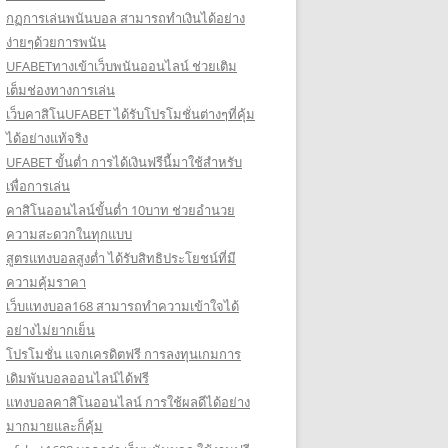
กฏการเล่นพนันบอล สามารถทำเงินได้อย่าง
ง่ายๆด้วยการพนัน
UFABETทางเข้าเว็บพนันออนไลน์ ช่วยเติม
เต็มช่องทางการเล่น
เว็บคาสิโนUFABET ได้รับโปรโมชั่นต่างๆที่คุ้ม
ได้อย่างแท้จริง
UFABET ขั้นต่ำ การได้เงินฟรีนี้มาใช้สำหรับ
เพื่อการเล่น
คาสิโนออนไลน์ขั้นต่ำ 10บาท ช่วยอำนวย
ความสะดวกในทุกแบบ
สูตรแทงบอลสูงต่ำ ได้รับสิทธิประโยชน์ที่มี
ความคุ้มราคา
เว็บแทงบอล168 สามารถทำความเข้าใจได้
อย่างไม่ยากเย็น
โปรโมชั่น แจกเครดิตฟรี การลงทุนเกมการ
เดิมพันบอลออนไลน์ได้ฟรี
แทงบอลคาสิโนออนไลน์ การใช้ผลดีได้อย่าง
มากมายและก็คุ้ม