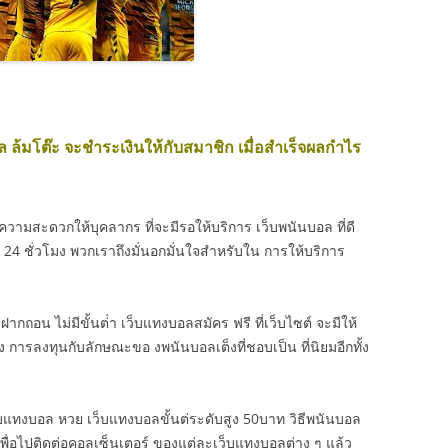
ล้มโต๊ะ จะชำระเงินให้กับสมาชิก เมื่อสำเร็จผลกำไร
ความสะดวกให้บุคลากร ที่จะมีรอให้บริการ เว็บพนันบอล ที่ดี
24 ชั่วโมง พวกเราถึงมั่นอกมั่นใจสำหรับใน การให้บริการ
ถอน ไม่มีขั้นต่ํา เว็บแทงบอลสมัคร ฟรี ที่เว็บไซต์ จะมีให้
การลงทุนกับลักษณะขอ งพนันบอลเต็งที่ชอบเป็น ที่นิยมอีกทั้ง
บแทงบอล หวย เว็บแทงบอลขั้นต่ระดับสูง 50บาท วิธีพนันบอล
 เพื่อไปติดต่อคอลเซ็นเตอร์ ของแต่ละเว็บแทงบอลต่าง ๆ แล้ว