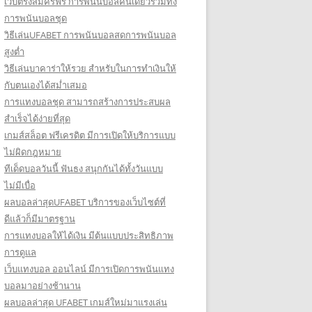
เว็บตรงสมัครฟรี การพนันบอลคนเดียวรวมทั้ง
การพนันบอลชุด
วิธีเล่นUFABET การพนันบอลสดการพนันบอล
สูงต่ำ
วิธีเล่นบาคาร่าให้รวย สำหรับในการทำเงินให้
กับตนเองได้สม่ำเสมอ
การแทงบอลชุด สามารถสร้างการประสบผล
สำเร็จได้ง่ายที่สุด
เกมส์สล็อต ฟรีเครดิต มีการเปิดให้บริการแบบ
ไม่ผิดกฎหมาย
ทีเด็ดบอลวันนี้ ฟันธง สนุกกันได้ทั้งวันแบบ
ไม่มีเบื่อ
ผลบอลล่าสุดUFABET บริการของเว็บไซต์ที่
ดีแล้วก็มีมาตรฐาน
การแทงบอลให้ได้เงิน มีต้นแบบประสิทธิภาพ
การดูแล
เว็บแทงบอล ออนไลน์ มีการเปิดการพนันแทง
บอลมาอย่างช้านาน
ผลบอลล่าสุด UFABET เกมส์ใหม่มาแรงเล่น