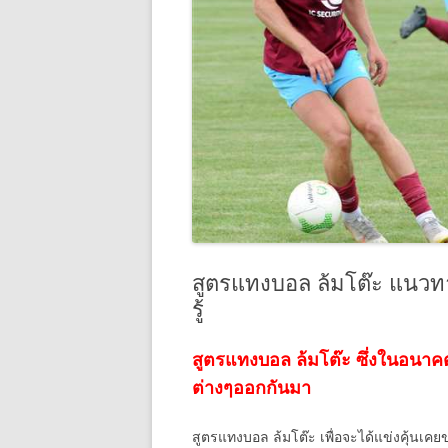
สูตรแทงบอล ล้มโต๊ะ แนวท
รู้
สูตรแทงบอล ล้มโต๊ะ ซึ่งในอนาคต
ต่างๆออกกันมา
สูตรแทงบอล ล้มโต๊ะ เพื่อจะได้แข่งคุ้นเคย