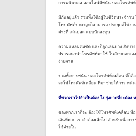
การพนันบอล ออนไลน์มีพนัน บอลโทรศัพท์เคลื
มีกันอยู่แล้ว รวมทั้งใช้อยู่ในชีวิตประจำว
โทร ศัพท์ราคาถูกก็สามารถ ประยุกต์ใช้งานไ
ต่างที่ เล่นบอล แบบนักลงทุน
ความแหลมคมชัด และก็ลูกเล่นบาง สิ่งบางอย่า
ปรารถนานำโทรศัพท์มาใช้ ในลักษณะของเครื
ง่ายดาย
รวมทั้งการพนัน บอลโทรศัพท์เคลื่อน ที่ก็
จะใช้โทรศัพท์เคลื่อน ที่มาช่วยให้การ พนั
ที่พวกเราไปจำเป็นต้อง ไปยุ่งยากที่จะต้อง 
ของพวกเราก็จะ ต้องใช้โทรศัพท์เคลื่อน ที่อย
เงินที่พวก เราจำต้องเสียไป สำหรับเพื่อการซื
ใช้จ่ายใน