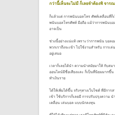
กว่านี้เห็นจะไม่มี ก็เลยจำต้องพิ จาร
ก็แล้วแต่ การพนันบอลโทร ศัพท์เคลื่อนที่ก็
พนันบอลโทรศัพท์ มือถือ แม้ว่าการพนันบอ
อาจเป็น
ช่วงนี้อย่างแน่แท้ เพราะว่าการพนัน บอลออน
พวกเราถึงจะเข้า ไปใช้งานสำหรับ การเล่นแ
อยู่เสมอ
เวลาก็เลยได้นำ ความนำสมัยมาให้ กับสมาชิ
ออนไลน์มีชื่อเสียงและ ก็เป็นที่นิยมมากขึ
ทำเงินราย
ได้ให้เพิ่มได้ขึ้น จริงๆทางเว็บไซต์ ที่ม
เข้า ใช้บริการก็เลยมี การปรับปรุงความ น
เคลื่อน เล่นบอล แบบนักลงทุน
ที่ให้ได้เพียงแต่พวก เรามีโทรศัพท์ที่มีส