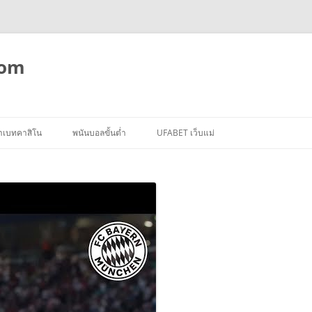
com
ฟ่าเบทคาสิโน
พนันบอลขั้นต่ำ
UFABET เว็บแม่