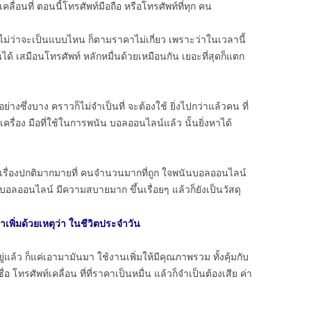
่อนที่ ตอนนี้โทรศัพท์มือถือ หรือโทรศัพท์ที่ทุก คน
ัน ไม่ว่าจะเป็นแบบไหน ก็ตามราคาไม่เกี่ยว เพราะว่าในเวลานี้
ด้ เสมือนโทรศัพท์ หลักหมื่นด้วยเหมือนกัน เยอะที่สุดก็แตก
งซึ่งบาง คราวก็ไม่จำเป็นที่ จะต้องใช้ ยิ่งไปกว่าแล้วคน ที่
่อง มือที่ใช้ในการพนัน บอลออนไลน์แล้ว นั้นยิ่งหาได้
คือเรื่องปกติมากมายที่ คนจำนวนมากที่ถูก ใจพนันบอลออนไลน์
นบอลออนไลน์ มีความสบายมาก ขึ้นเรื่อยๆ แล้วก็ยังเป็นวัสดุ
หาเพิ่มด้วยเหตุว่า ในชีวิตประจำวัน
ู่แล้ว ก็แค่เอามามันมา ใช้งานเพิ่มให้มีคุณภาพรวม ทั้งคุ้มกับ
่อ โทรศัพท์เคลื่อน ที่ที่ราคาเป็นหมื่น แล้วก็จำเป็นต้องเสีย ค่า