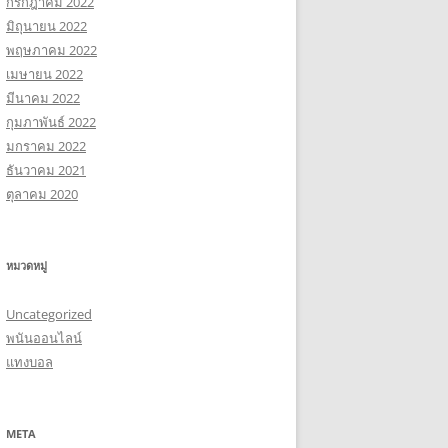
กรกฎาคม 2022
มิถุนายน 2022
พฤษภาคม 2022
เมษายน 2022
มีนาคม 2022
กุมภาพันธ์ 2022
มกราคม 2022
ธันวาคม 2021
ตุลาคม 2020
หมวดหมู่
Uncategorized
พนันออนไลน์
แทงบอล
META