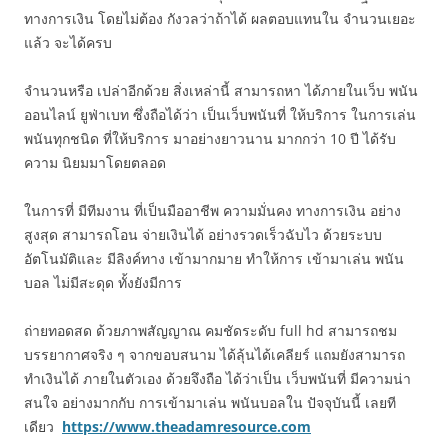
ทางการเงิน โดยไม่ต้อง กังวลว่าถ้าได้ ผลตอบแทนใน จำนวนเยอะ
แล้ว จะได้ครบ
จำนวนหรือ เปล่าอีกด้วย สิ่งเหล่านี้ สามารถหา ได้ภายในเว็บ พนัน
ออนไลน์ ยูฟ่าเบท ซึ่งถือได้ว่า เป็นเว็บพนันที่ ให้บริการ ในการเล่น
พนันทุกชนิด ที่ให้บริการ มาอย่างยาวนาน มากกว่า 10 ปี ได้รับ
ความ นิยมมาโดยตลอด
ในการที่ มีทีมงาน ที่เป็นมืออาชีพ ความมั่นคง ทางการเงิน อย่าง
สูงสุด สามารถโอน จ่ายเงินได้ อย่างรวดเร็วฉับไว ด้วยระบบ
อัตโนมัติและ มีลิงค์ทาง เข้ามากมาย ทำให้การ เข้ามาเล่น พนัน
บอล ไม่มีสะดุด ทั้งยังมีการ
ถ่ายทอดสด ด้วยภาพสัญญาณ คมชัดระดับ full hd สามารถชม
บรรยากาศจริง ๆ จากขอบสนาม ได้ลุ้นได้เคลียร์ แถมยังสามารถ
ทำเงินได้ ภายในตัวเอง ด้วยจึงถือ ได้ว่าเป็น เว็บพนันที่ มีความน่า
สนใจ อย่างมากกับ การเข้ามาเล่น พนันบอลใน ปัจจุบันนี้ เลยที
เดียว
https://www.theadamresource.com