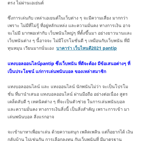
ตรง ไม่ผ่านเอเย่นต์
ซึ่งการเล่นกับ เหล่าเอเยนต์ในเว็บต่าง ๆ จะมีความเสี่ยง มากกว่า
เพราะ ไม่มีที่ไม่รู้ ที่อยู่หลักแหล่ง และความมั่นคง ทางการเงิน อาจ
จะไม่มี มากพอเท่ากับ เว็บพนันใหญ่ๆ ที่ตั้งขึ้นมา อย่างยาวนานและ
เว็บพนันต่าง ๆ นี้อาจจะ ไม่มีโปรโมชั่นดี ๆ เหมือนกับเว็บพนัน ที่มี
ทุนหมุน เวียนมากนั่นเอง
บาคาร่า เว็บไหนดี2021 pantip
แทงบอลออนไลน์pantip ซึ่งเว็บพนัน ที่ดีจะต้อง มีข้อเสนอต่างๆ ที่
เป็นประโยชน์ แก่การเล่นพนันบอล ของเหล่าสมาชิก
แทงบอลออนไลน์ และ แทงออนไลน์ นักพนันไม่ว่า จะเป็นโปรโม
ชั่น ที่มานำเสนอ แทงบอลออนไลน์ ผ่านมือถือ อย่างต่อเนื่อง สูตร
เคล็ดลับดี ๆ เทคนิคต่าง ๆ ที่จะเป็นตัวช่วย ในการเล่นพนันบอล
และความมั่นคง ทางการเงินสิ่งนี้ เป็นสิ่งสำคัญ เพราะการเข้า มา
เล่นพนันบอล สิ่งแรกอาจ
จะเข้ามาหาเพื่อมาเล่น ด้วยความสนุก เพลิดเพลิน แต่ก็อยากได้ เงิน
กลับบ้าน ไปเช่นกัน การเลือกลงทุน กับเว็บพนันที่ มีมาตรฐาน