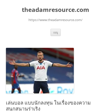
ข้าม
ไป
theadamresource.com
ยัง
เนื้อหา
https://www.theadamresource.com/
เมนู
เล่นบอล แบบนักลงทุน ในเรื่องของความ
สนุกสนานร่าเริง