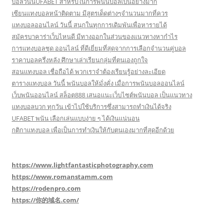
บอลวันนี้UFABET สำหรับในการพนันบอลเป็นอย่างมาก
เซียนแทงบอลหน้าติดตาม มีสูตรเด็ดต่างๆจำนวนมากที่ควร
แทงบอลออนไลน์ วันนี้ สนุกในทุกการเดิมพันเพื่อหารายได้
สมัครบาคาร่าเว็บไหนดี มีทางออกในส่วนของแนวทางหากำไร
การแทงบอลชุด ออนไลน์ ที่ดีเยี่ยมที่สุดจากการเลือกจำนวนคู่บอล
ราคาบอลครึ่งหลัง ศึกษาเล่าเรียนกลุ่มที่ตนเองถูกใจ
สอนแทงบอล เชื่อถือได้ พวกเราจำต้องเรียนรู้อย่างละเอียด
ตารางแทงบอล วันนี้ พนันบอลให้มั่งคั่ง เมื่อการพนันบอลออนไลน์
เว็บพนันออนไลน์ สล็อต888 เสนอแนะเว็บไซต์พนันบอล เป็นแนวทาง
แทงบอลบวก ทุกวัน เข้าไปใช้บริการซึ่งสามารถทำเงินได้จริง
UFABET พนัน เลือกเล่นแบบง่าย ๆ ได้เงินแน่นอน
กติกาแทงบอล เพื่อเป็นการทำเงินให้กับตนเองมากที่สุดอีกด้วย
https://www.lightfantasticphotography.com
https://www.romanstamm.com
https://rodenpro.com
https://你的域名.com/