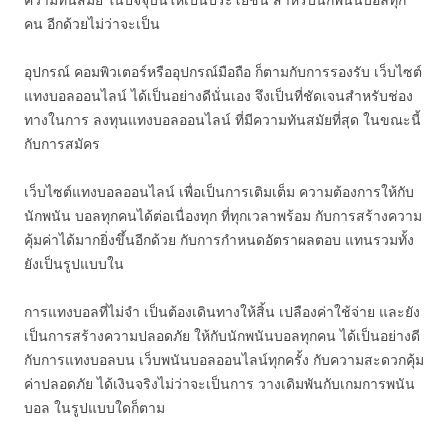
คน อีกด้วยไม่ว่าจะเป็น
อุปกรณ์ คอมพิวเตอร์หรืออุปกรณ์มือถือ ก็ตามกับการรองรับ เว็บไซต์
แทงบอลออนไลน์ ได้เป็นอย่างดีนั่นเอง จึงเป็นที่ชัดเจนสำหรับช่อง
ทางในการ ลงทุนแทงบอลออนไลน์ ที่มีความทันสมัยที่สุด ในขณะนี้
กับการสมัคร
เว็บไซต์แทงบอลออนไลน์ เพื่อเป็นการเติมเต็ม ความต้องการให้กับ
นักพนัน บอลทุกคนได้ต่อเนื่องทุก ที่ทุกเวลาพร้อม กับการสร้างความ
คุ้มค่าได้มากยิ่งขึ้นอีกด้วย กับการกำหนดอัตราผลตอบ แทนรวมทั้ง
ยังเป็นรูปแบบใน
การแทงบอลที่ไม่จำ เป็นต้องเดินทางให้สิ้น เปลืองค่าใช้จ่าย และยัง
เป็นการสร้างความปลอดภัย ให้กับนักพนันบอลทุกคน ได้เป็นอย่างดี
กับการแทงบอลบน เว็บพนันบอลออนไลน์ทุกครั้ง กับความสะดวกคุ้ม
ค่าปลอดภัย ได้เงินจริงไม่ว่าจะเป็นการ วางเดิมพันกับเกมการพนัน
บอล ในรูปแบบใดก็ตาม