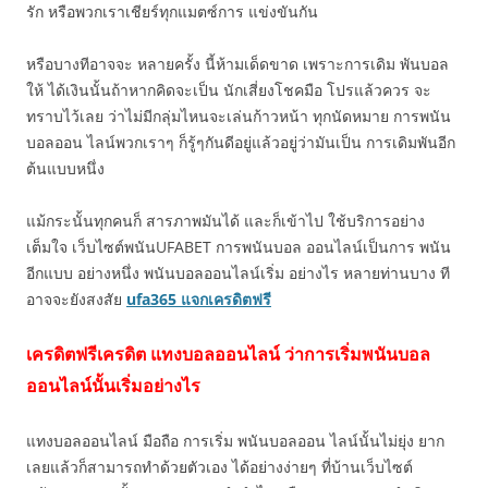
รัก หรือพวกเราเชียร์ทุกแมตซ์การ แข่งขันกัน
หรือบางทีอาจจะ หลายครั้ง นี้ห้ามเด็ดขาด เพราะการเดิม พันบอล
ให้ ได้เงินนั้นถ้าหากคิดจะเป็น นักเสี่ยงโชคมือ โปรแล้วควร จะ
ทราบไว้เลย ว่าไม่มีกลุ่มไหนจะเล่นก้าวหน้า ทุกนัดหมาย การพนัน
บอลออน ไลน์พวกเราๆ ก็รู้ๆกันดีอยู่แล้วอยู่ว่ามันเป็น การเดิมพันอีก
ต้นแบบหนึ่ง
แม้กระนั้นทุกคนก็ สารภาพมันได้ และก็เข้าไป ใช้บริการอย่าง
เต็มใจ เว็บไซต์พนันUFABET การพนันบอล ออนไลน์เป็นการ พนัน
อีกแบบ อย่างหนึ่ง พนันบอลออนไลน์เริ่ม อย่างไร หลายท่านบาง ที
อาจจะยังสงสัย
ufa365 แจกเครดิตฟรี
เครดิตฟรีเครดิต แทงบอลออนไลน์ ว่าการเริ่มพนันบอล
ออนไลน์นั้นเริ่มอย่างไร
แทงบอลออนไลน์ มือถือ การเริ่ม พนันบอลออน ไลน์นั้นไม่ยุ่ง ยาก
เลยแล้วก็สามารถทำด้วยตัวเอง ได้อย่างง่ายๆ ที่บ้านเว็บไซต์