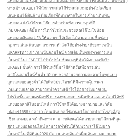
แทงบอลต่อครึ่งลูก มีแนวความคิดและก็กระบวนการเล่นมีความชำนาญ
ทางเข้า UFABET ให้นักการพนันได้ร่วมเล่นเกมอย่างไม่เครียด
เล่นพนันได้เงินล้าน เป็นเรื่องที่ดีมหาศาลในการเข้ามาเดิมพัน
แทงบอล ยังไงให้รวย วิธีการสำหรับเพื่อการลงทุนที่ดี
เว็บ UFABET ดีมั้ย การได้กำไรมันจะช่วยคุณได้ไม่ใช่น้อย
แทงบอลเงินสด UFA ให้พวกเราได้เลือกได้ตามความชื่นชอบ
กฏการเล่นพนันบอล สามารถทำเงินได้อย่างง่ายๆด้วยการพนัน
UFABETทางเข้าเว็บพนันออนไลน์ ช่วยเติมเต็มช่องทางการเล่น
เว็บคาสิโนUFABET ได้รับโปรโมชั่นต่างๆที่คุ้มได้อย่างแท้จริง
UFABET ขั้นต่ำ การได้เงินฟรีนี้มาใช้สำหรับเพื่อการเล่น
คาสิโนออนไลน์ขั้นต่ำ 10บาท ช่วยอำนวยความสะดวกในทุกแบบ
สูตรแทงบอลสูงต่ำ ได้รับสิทธิประโยชน์ที่มีความคุ้มราคา
เว็บแทงบอล168 สามารถทำความเข้าใจได้อย่างไม่ยากเย็น
โปรโมชั่น แจกเครดิตฟรี การลงทุนเกมการเดิมพันบอลออนไลน์ได้ฟรี
แทงบอลคาสิโนออนไลน์ การใช้ผลดีได้อย่างมากมายและก็คุ้ม
ufabet1688 บาคาร่า เว็บพนันบอล ใช้งานฟรีโอกาสทำกำไรสูงที่สุด
เซียนแทงบอล หน้าติดตาม สามารถติดต่อได้หลายหลายวิถีทางที่สุด
สูตร แทงบอลออนไลน์ สามารถทำเงินให้กับพวกเราได้ไม่ยาก
เว็บคาสิโน ที่ดีที่สุด2020 มีความสนุกตื่นเต้นตื่นเต้นอย่างมากมาย