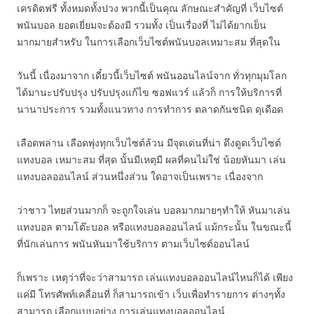
เครดิตฟรี ทั้งหมดทั้งปวง พวกนี้เป็นคุณ ลักษณะสำคัญที่ เว็บไซต์
พนันบอล ยอดเยี่ยมจะต้องมี รวมทั้ง เป็นเรื่องที่ ไม่ได้ยากเย็น
มากมายสำหรับ ในการเลือกเว็บไซต์พนันบอลเหมาะสม ที่สุดใน
วันนี้ เนื่องมาจาก เดี๋ยวนี้เว็บไซต์ พนันออนไลน์จาก ทั่วทุกมุมโลก
ได้มานะปรับปรุง ปรับปรุงแก้ไข ซอฟแวร์ แล้วก็ การให้บริการที่
นานาประการ รวมทั้งแนวทาง การทำการ ตลาดกันชนิด ดุเดือด
เลือดพล่าน เลือดพุ่งทุกเว็บไซต์ล้วน มีจุดเด่นที่น่า ดึงดูดเว็บไซต์
แทงบอล เหมาะสม ที่สุด นั้นมีเหตุมี ผลที่คนไม่ใช่ น้อยหันมา เล่น
แทงบอลออนไลน์ ส่วนหนึ่งส่วน ใดอาจเป็นเพราะ เนื่องจาก
ว่าชาว ไทยส่วนมากก็ จะถูกใจเล่น บอลมากมายๆทำให้ หันมาเล่น
แทงบอล ตามโต๊ะบอล หรือแทงบอลออนไลน์ แม้กระนั้น ในขณะนี้
ที่นักเล่นการ พนันหันมาใช้บริการ ตามเว็บไซต์ออนไลน์
ก็เพราะ เหตุว่าที่จะว่าสามารถ เล่นแทงบอลออนไลน์ไหนก็ได้ เพียง
แค่มี โทรศัพท์เคลื่อนที่ ก็สามารถเข้า เว็บเพื่อทำรายการ ต่างๆทั้ง
สามารถ เลือกแบบอย่าง การเล่นแทงบอลออนไลน์