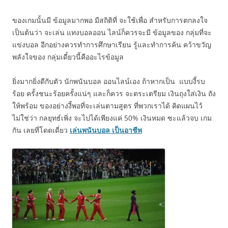
ของเกมนั้นมี ข้อมูลมากพอ มีสถิติที่ จะใช้เพื่อ สำหรับการตกลงใจ
เป็นต้นว่า จะเล่น แทงบอลออน ไลน์ก็ควรจะมี ข้อมูลของ กลุ่มที่จะ
แข่งบอล อีกอย่างควรทำการศึกษาเรียน รู้และทำการค้น คว้าขวัญ
พลังใจของ กลุ่มเดี๋ยวนี้คืออะไรข้อมูล
ยิ่งมากยิ่งดีกับตัว นักพนันบอล ออนไลน์เอง ถ้าหากเป็น แบบงี้รบ
ร้อย ครั้งชนะร้อยครั้งแน่ๆ และก็ควร จะตระเตรียม เงินถุงใส่เงิน ถัง
ให้พร้อม ของอย่างงี้พอที่จะเล่นตามสูตร ที่พวกเราได้ คิดแผนไว้
ไม่ใช่ว่า กลยุทธ์เพิ่ง จะไปได้เพียงแค่ 50% เงินหมด ซะแล้วจบ เกม
กัน เลยที่โดดเดี่ยว
เล่นพนันบอล เป็นอาชีพ