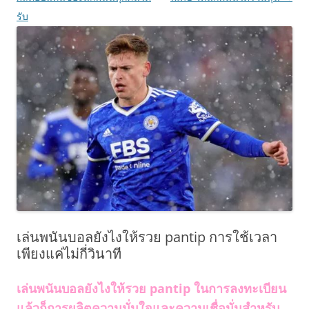
เรื่อง
รับ
เล่นพนันบอลยังไงให้รวย pantip การใช้เวลา
เพียงแค่ไม่กี่วินาที
เล่นพนันบอลยังไงให้รวย pantip ในการลงทะเบียน
แล้วก็การผลิตความมั่นใจและความเชื่อมั่นสำหรับ