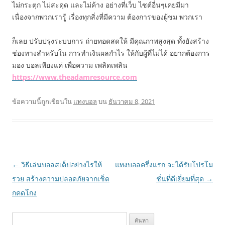
ไม่กระตุก ไม่สะดุด และไม่ค้าง อย่างที่เว็บ ไซต์อื่นๆเคยมีมา
เนื่องจากพวกเรารู้ เรื่องทุกสิ่งที่มีความ ต้องการของผู้ชม พวกเรา
ก็เลย ปรับปรุงระบบการ ถ่ายทอดสดให้ มีคุณภาพสูงสุด ทั้งยังสร้าง
ช่องทางสำหรับใน การทำเงินผลกำไร ให้กับผู้ที่ไม่ได้ อยากต้องการ
มอง บอลเพียงแค่ เพื่อความ เพลิดเพลิน
https://www.theadamresource.com
ข้อความนี้ถูกเขียนใน
แทงบอล
บน
ธันวาคม 8, 2021
เมนู
←
วิธีเล่นบอลสเต็ปอย่างไรให้
แทงบอลครึ่งแรก จะได้รับโปรโม
นำทาง
รวย สร้างความปลอดภัยจากเช็ด
ชั่นที่ดีเยี่ยมที่สุด
→
เรื่อง
กคดโกง
ค้นหา