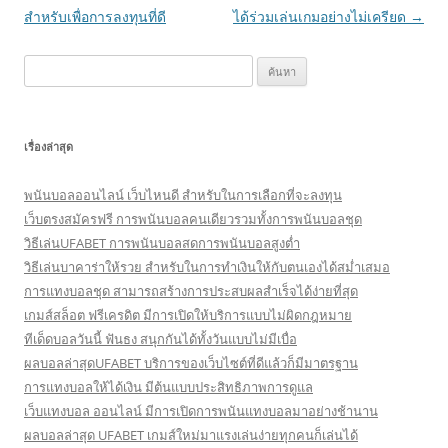
นำทาง
สำหรับเพื่อการลงทุนที่ดี
ได้ร่วมเล่นเกมอย่างไม่เครียด
→
เรื่อง
ค้นหา
สำหรับ:
เรื่องล่าสุด
พนันบอลออนไลน์ เว็บไหนดี สำหรับในการเลือกที่จะลงทุน
เว็บตรงสมัครฟรี การพนันบอลคนเดียวรวมทั้งการพนันบอลชุด
วิธีเล่นUFABET การพนันบอลสดการพนันบอลสูงต่ำ
วิธีเล่นบาคาร่าให้รวย สำหรับในการทำเงินให้กับตนเองได้สม่ำเสมอ
การแทงบอลชุด สามารถสร้างการประสบผลสำเร็จได้ง่ายที่สุด
เกมส์สล็อต ฟรีเครดิต มีการเปิดให้บริการแบบไม่ผิดกฎหมาย
ทีเด็ดบอลวันนี้ ฟันธง สนุกกันได้ทั้งวันแบบไม่มีเบื่อ
ผลบอลล่าสุดUFABET บริการของเว็บไซต์ที่ดีแล้วก็มีมาตรฐาน
การแทงบอลให้ได้เงิน มีต้นแบบประสิทธิภาพการดูแล
เว็บแทงบอล ออนไลน์ มีการเปิดการพนันแทงบอลมาอย่างช้านาน
ผลบอลล่าสุด UFABET เกมส์ใหม่มาแรงเล่นง่ายทุกคนก็เล่นได้