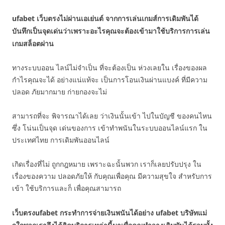
ufabet เว็บตรงไม่ผ่านเอเย่นต์ จากการเล่นเกมส์การเดิมพันได้
บันทึกเป็นจุดเด่นว่าเพราะอะไรคุณจะต้องเข้ามาใช้บริการการเล่น
เกมสล็อตผ่าน
ทางระบบออน ไลน์ไม่จำเป็น ที่จะต้องเป็น ห่วงเลยใน เรื่องของผล
กำไรคุณจะได้ อย่างแน่แท้จะ เป็นการโอนเงินผ่านแบงค์ ที่มีความ
ปลอด ภัยมากมาย ก่ายกองจะไม่
สามารถที่จะ พิจารณาได้เลย ว่าเงินนั้นเข้า ไปในบัญชี ของคนไหน
ซึ่ง โน่นเป็นจุด เด่นของการ เข้าทำพนันในระบบออนไลน์แรก ใน
ประเทศไทย การเดิมพันออนไลน์
เกิดเรื่องที่ไม่ ถูกกฎหมาย เพราะฉะนั้นพวก เราก็เลยปรับปรุง ใน
เรื่องของความ ปลอดภัยให้ กับคุณเพื่อคุณ มีความสุขใจ สำหรับการ
เข้า ใช้บริการและก็ เพื่อคุณสามารถ
เว็บตรงufabet กระทำการจ่ายเงินพนันได้อย่าง ufabet บริษัทแม่