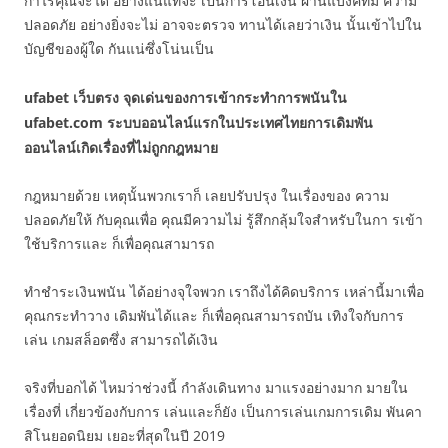
กำไรคุณจะได้ อย่างแน่แท้จะ เป็นการโอนเงิน ผ่านแบงค์ที่มี ความ
ปลอดภัย อย่างยิ่งจะไม่ อาจจะตรวจ ทานได้เลยว่าเงิน นั้นเข้าไปใน
บัญชีของผู้ใด กันแน่ซึ่งโน่นเป็น
ufabet เว็บตรง จุดเด่นของการเข้ากระทำการพนันใน
ufabet.com ระบบออนไลน์แรกในประเทศไทยการเดิมพัน
ออนไลน์เกิดเรื่องที่ไม่ถูกกฎหมาย
กฎหมายด้วย เหตุนั้นพวกเราก็ เลยปรับปรุง ในเรื่องของ ความ
ปลอดภัยให้ กับคุณเพื่อ คุณมีความไม่ รู้สึกกลุ้มใจสำหรับในกา รเข้า
ใช้บริการและ ก็เพื่อคุณสามารถ
ทำชำระเงินพนัน ได้อย่างจุใจพวก เราถึงได้คิดบริการ เหล่านี้มาเพื่อ
คุณกระทำวาง เดิมพันได้และ ก็เพื่อคุณสามารถบัน เทิงใจกับการ
เล่น เกมสล็อตซึ่ง สามารถได้เงิน
จริงที่บอกได้ ไหมว่าช่วงนี้ กำลังเดินทาง มาแรงอย่างมาก มายใน
เรื่องที่ เกี่ยวข้องกับการ เล่นและก็ยัง เป็นการเล่นเกมการเดิม พันคา
สิโนยอดนิยม เยอะที่สุดในปี 2019