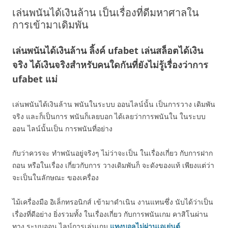
เล่นพนันได้เงินล้าน เป็นเรื่องที่ดีมหาศาลใน
การเข้ามาเดิมพัน
เล่นพนันได้เงินล้าน ลิ้งค์ ufabet เล่นสล็อตได้เงิน
จริง ได้เงินจริงสำหรับคนใดกันที่ยังไม่รู้เรื่องว่าการ
ufabet แม่
เล่นพนันได้เงินล้าน พนันในระบบ ออนไลน์นั้น เป็นการวาง เดิมพัน
จริง และก็เป็นการ พนันก็เลยบอก ได้เลยว่าการพนันใน ในระบบ
ออน ไลน์นั้นเป็น การพนันที่อย่าง
กับว่าควรจะ ทำพนันอยู่จริงๆ ไม่ว่าจะเป็น ในเรื่องเกี่ยว กับการฝาก
ถอน หรือในเรื่อง เกี่ยวกับการ วางเดิมพันก็ จะดังของแท้ เพียงแต่ว่า
จะเป็นในลักษณะ ของเครื่อง
ไม้เครื่องมือ อิเล็กทรอนิกส์ เข้ามาดำเนิน งานแทนซึ่ง นับได้ว่าเป็น
เรื่องที่ดีอย่าง ยิ่งรวมทั้ง ในเรื่องเกี่ยว กับการพนันเกม คาสิโนผ่าน
ทาง ระบบออน ไลน์การเล่นเกม
แทงบอลไม่ผ่านเอเย่นต์