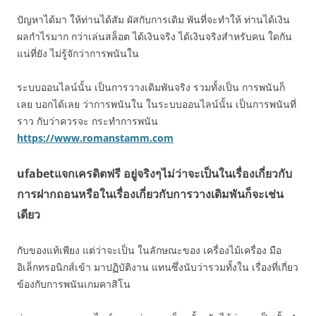
ปัญหาได้มา ให้ท่านได้สัม ผัสกับการเดิม พันที่จะทำให้ ท่านได้เงิน
ผลกำไรมาก กว่าเล่นสล็อต ได้เงินจริง ได้เงินจริงสำหรับคน ใดกัน
แน่ที่ยัง ไม่รู้จักว่าการพนันใน
ระบบออนไลน์นั้น เป็นการวางเดิมพันจริง รวมทั้งเป็น การพนันก็
เลย บอกได้เลย ว่าการพนันใน ในระบบออนไลน์นั้น เป็นการพนันที่
ราว กับว่าควรจะ กระทำการพนัน
https://www.romanstamm.com
ufabetแจกเครดิตฟรี อยู่จริงๆไม่ว่าจะเป็นในเรื่องเกี่ยวกับ
การฝากถอนหรือในเรื่องเกี่ยวกับการวางเดิมพันก็จะเช่น
เดียว
กับของแท้เพียง แต่ว่าจะเป็น ในลักษณะของ เครื่องไม้เครื่อง มือ
อิเล็กทรอนิกส์เข้า มาปฏิบัติงาน แทนซึ่งนับว่ารวมทั้งใน เรื่องที่เกี่ยว
ข้องกับการพนันเกมคาสิโน