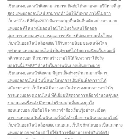
เซียนแทงบอล หน้าติดตาม สามารถติดต่อได้หลายหลายวิถีทางที่สุด
สูตร แทงบอลออนไลน์ สามารถทำเงินให้กับพวกเราได้ไม่ยาก
เว็บคาสิโน ที่ดีที่สุด2020 มีความสนุกตื่นเต้นตื่นเต้นอย่างมากมาย
แทงบอล ดีไหม พนันออนไลน์ ได้เงินจริงเล่นได้ตลอด
สูตร การแทงบอลชุด การดูแลการบริการที่สะดวกรวมทั้งล้ำยุค
เว็บพนันออนไลน์ สล็อต888 ได้รับความนิยมของคนทั้งโลก
ยูฟ่าเบท แทงบอลออนไลน์ เป็นลู่ทางที่ได้รับความนิยมในขณะนี้
กติกาแทงบอล ที่สามารถสร้างรายได้ให้กับพวกเราได้จริง
บอลวันนี้UFABET สำหรับในการพนันบอลเป็นอย่างมาก
เซียนแทงบอลหน้าติดตาม มีสูตรเด็ดต่างๆจำนวนมากที่ควร
แทงบอลออนไลน์ วันนี้ สนุกในทุกการเดิมพันเพื่อหารายได้
สมัครบาคาร่าเว็บไหนดี มีทางออกในส่วนของแนวทางหากำไร
การแทงบอลชุด ออนไลน์ ที่ดีเยี่ยมที่สุดจากการเลือกจำนวนคู่บอล
ราคาบอลครึ่งหลัง ศึกษาเล่าเรียนกลุ่มที่ตนเองถูกใจ
สอนแทงบอล เชื่อถือได้ พวกเราจำต้องเรียนรู้อย่างละเอียด
ตารางแทงบอล วันนี้ พนันบอลให้มั่งคั่ง เมื่อการพนันบอลออนไลน์
เว็บพนันออนไลน์ สล็อต888 เสนอแนะเว็บไซต์พนันบอล เป็นแนวทาง
แทงบอลบวก ทุกวัน เข้าไปใช้บริการซึ่งสามารถทำเงินได้จริง