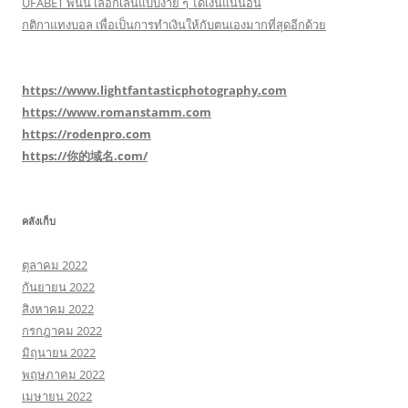
UFABET พนัน เลือกเล่นแบบง่าย ๆ ได้เงินแน่นอน
กติกาแทงบอล เพื่อเป็นการทำเงินให้กับตนเองมากที่สุดอีกด้วย
https://www.lightfantasticphotography.com
https://www.romanstamm.com
https://rodenpro.com
https://你的域名.com/
คลังเก็บ
ตุลาคม 2022
กันยายน 2022
สิงหาคม 2022
กรกฎาคม 2022
มิถุนายน 2022
พฤษภาคม 2022
เมษายน 2022