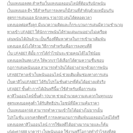
เว็บแทงบอลสด สำหรับเว็บแทงบอลออนไลน์ที่ต้อนรับนักพนัน
เว็บแทงบอล ดีๆ วิธีสำหรับการลงทุนก็มีส่วนที่สำคัญด้วยเหมือนกัน
สูตรการเล่นบอล นักลงทุน รวย100 เล่นได้ตลอดเวลา
แทงบอลต่อครึ่งลูก มีแนวความคิดและก็กระบวนการเล่นมีความชำนาญ
ทางเข้า UFABET ให้นักการพนันได้ร่วมเล่นเกมอย่างไม่เครียด
เล่นพนันได้เงินล้าน เป็นเรื่องที่ดีมหาศาลในการเข้ามาเดิมพัน
แทงบอล ยังไงให้รวย วิธีการสำหรับเพื่อการลงทุนที่ดี
เว็บ UFABET ดีมั้ย การได้กำไรมันจะช่วยคุณได้ไม่ใช่น้อย
แทงบอลเงินสด UFA ให้พวกเราได้เลือกได้ตามความชื่นชอบ
กฏการเล่นพนันบอล สามารถทำเงินได้อย่างง่ายๆด้วยการพนัน
UFABETทางเข้าเว็บพนันออนไลน์ ช่วยเติมเต็มช่องทางการเล่น
เว็บคาสิโนUFABET ได้รับโปรโมชั่นต่างๆที่คุ้มได้อย่างแท้จริง
UFABET ขั้นต่ำ การได้เงินฟรีนี้มาใช้สำหรับเพื่อการเล่น
คาสิโนออนไลน์ขั้นต่ำ 10บาท ช่วยอำนวยความสะดวกในทุกแบบ
สูตรแทงบอลสูงต่ำ ได้รับสิทธิประโยชน์ที่มีความคุ้มราคา
เว็บแทงบอล168 สามารถทำความเข้าใจได้อย่างไม่ยากเย็น
โปรโมชั่น แจกเครดิตฟรี การลงทุนเกมการเดิมพันบอลออนไลน์ได้ฟรี
แทงบอลคาสิโนออนไลน์ การใช้ผลดีได้อย่างมากมายและก็คุ้ม
ufabet1688 บาคาร่า เว็บพนันบอล ใช้งานฟรีโอกาสทำกำไรสูงที่สุด