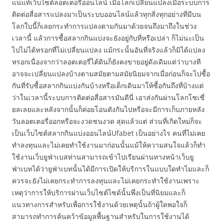
แน่แท้เว็บไซต์ลอตเตอรี่ออนไลน์ เมื่อโลกเปลี่ยนแปลงเมื่อระบบการ
ติดต่อสื่อสารแปลงมาเป็นระบบออนไลน์แล้วทุกสิ่งทุกอย่างที่มีบน
โลกใบนี้ก็เลยกระทำการแปลงตามกันมาด้วยจนถึงมาถึงในช่วง
เวลานี้ แล้วการซื้อสลากกินแบ่งจะยังอยู่กับที่หรือเปล่า ก็ไม่นะเป็น
ไปไม่ได้หรอกที่ไม่เปลี่ยนแปลง แม้กระนั้นอันที่จริงแล้วก็มิได้แปลง
หรอกเนื่องจากว่าลอตเตอรี่ไต้ดินก็ยังคงขายอยู่ดังเดิมแต่ว่าบางที
อาจจะเปลี่ยนแปลงบ้างตามสมัยตามสมัยนิยมจากเมื่อก่อนก็จะไปซื้อ
กันที่รับซื้อสลากกินแบ่งกันบ้างหรือเด็กเดินมาให้ซื้อกันถึงที่บ้างแต่
ว่าในเวลานี้ระบบการติดต่อสื่อสารมันดีนี่ เอาส่งกันผ่านโลกโซเชี่
ยลเลยและหลังจากนั้นก็ค่อยโอนตังกันไปหรือจะมีการเก็บภายหลัง
วันลอตเตอรี่ออกหรือจะงวดชนงวด สุดแล้วแต่ ส่วนที่เกิดใหม่ก็จะ
เป็นเว็บไซต์สลากกินแบ่งออนไลน์Ufabet เป็นอย่างไร คนที่ไม่เคย
ทำลงทุนและไม่เคยทำใช้งานมาก่อนนั้นแม้ให้ความสนใจแล้วก็ทำ
ใช้งานเว็บยูฟ่าเบสท่านสามารถเข้าไปเรียนผ่านทางหน้าเว็บยู
ฟ่าเบทได้ว่ายูฟ่าเบทนั้นได้มีการเปิดให้บริการในแบบใดทำไมและก็
ควรจะยังไม่เคยกระทำการลงทุนและไม่เคยกระทำใช้งานเพราะ
เหตุว่าการให้บริการผ่านเว็บไซต์ไซด์นั้นพึ่งเป็นที่นิยมและก็
แนวทางการสำหรับเพื่อการใช้งานด้วยเหตุนั้นถ้าผู้ใดพอใจก็
สามารถทำการค้นคว้าข้อมูลพื้นฐานสำหรับในการใช้งานได้