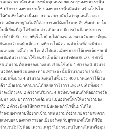
องการแก่พวกเรานักเล่นการพนันทุกคนระยะแรกๆของพวกเรานั้น
ใช้ บริการของพวกเราเว็บของพวกเรานั้นมีแต่ว่าสร้างโปรโม
นได้บันเทิงใจกัน เนื่องจากว่าพวกเรามั่นใจว่าทุกคนก็อาจจะ
กว่าสมัยเศรษฐกิจไม่ดีก็ต้องการจะได้อะไรแบบดีๆเพื่อเข้ามาใน
ว็บที่เยี่ยมที่สุดได้รับคำกล่าวเยินยอว่ามีการเงินป้อมปราการ
ละก็ยังมีบริการจ่ายที่เร็วไวด้วยไม่ต้องรอคอยผ่านวันอย่างที่คุณ
นแบ่งวิ่งบนตัวเดียว บางทีอาจไม่มีความจำเป็นที่ต้องมีพวก
นแบ่งอย่างงี้ได้ง่าย โดยทั่วไปแล้วเมื่อพวกเราได้เลขเด็ดชอบมี
วางเดิมพันจะเอามาใช้เล่นจำเป็นต้องมาทำขัดสลับเลข 4 ตัวนี้
เลขเด่นรวมทั้งเลขรองบางแบบเรียนใช้เด่น 1 ตัวรอง 3 ตัวบาง
ต่แนวคิดของเซียนแต่ละท่านเพราะฉะนั้นถ้าหากพวกเราเลือก
หมดทั้งปวง 4 ปริมาณ ลงทุนไปทั้งปวง 400 บาทแต่ว่าได้เงิน
ด้ว่าเมื่อเอามาคำนวณได้ผลผลกำไรการแทงเลขเด็ดทั้งยัง 4
าจะมีตัวเลข 2 ตัวจากปริมาณ 4 ตัวทั้งปวงเป็นตัวที่ออกรางวัล
กลับมา 600 บาทการวางเดิมพัน แบบอย่างนี้ทำให้พวกเรามอง
ูกถึง 2 ตัวจะมีผลให้พวกเราเป็นผลผลกำไรขึ้นมาได้ใน
ใดกำลังมองหาเว็บที่อยากเข้ามาพนันรวมทั้งอำนวยความสะดวก
งบอลของพวกเรายอดเยี่ยมจริงๆเว็บยูฟ่าเบทนี้เป็นที่มีชื่อ
จำนวนไม่ใช่น้อย เพราะเหตุว่าไม่ว่าจะหันไปทางไหนหรือมุม