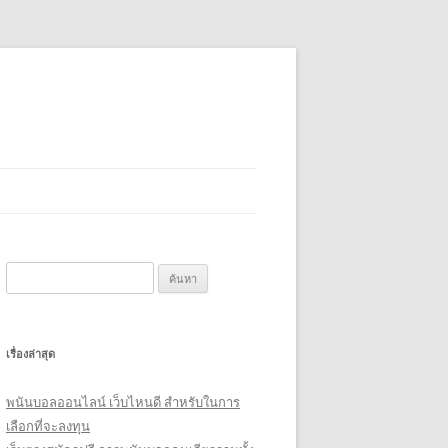
ค้นหา
สำหรับ:
เรื่องล่าสุด
พนันบอลออนไลน์ เว็บไหนดี สำหรับในการ
เลือกที่จะลงทุน