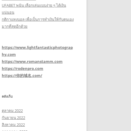
UFABET พนัน เลือกเล่นแบบง่าย ๆ ได้เงิน
แน่นอน
กติกาแทงบอล เพื่อเป็นการทำเงินให้กับตนเอง
มากที่สุดอีกด้วย
https://www.lightfantasticphotograp
hy.com
https://www.romanstamm.com
https://rodenpro.com
https://你的域名.com/
คลังเก็บ
ตุลาคม 2022
กันยายน 2022
สิงหาคม 2022