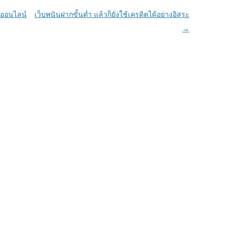
นออนไลน์
เว็บพนันฝากขั้นต่ำ แล้วก็ยังใช้เครดิตได้อย่างอิสระ
→