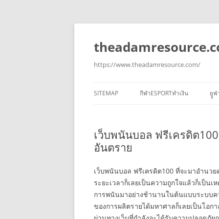
ข้าม
ไป
ยัง
theadamresource.
เนื้อหา
https://www.theadamresource.com/
SITEMAP
กีฬาESPORTทำเงิน
ยูู
เว็บพนันบอล ฟรีเครดิต10
อันตราย
เว็บพนันบอล ฟรีเครดิต100 ที่จะมาอำนว
ระยะเวลาก็เลยเป็นความถูกใจแล้วก็เป็นเห
การพนันมาอย่างช้านานในต้นแบบระบบความ
ของการผลิตรายได้มหาศาลก็เลยเป็นโอกาส
ผ่านทางเว็บที่กำลังจะได้รับความปลอดภ