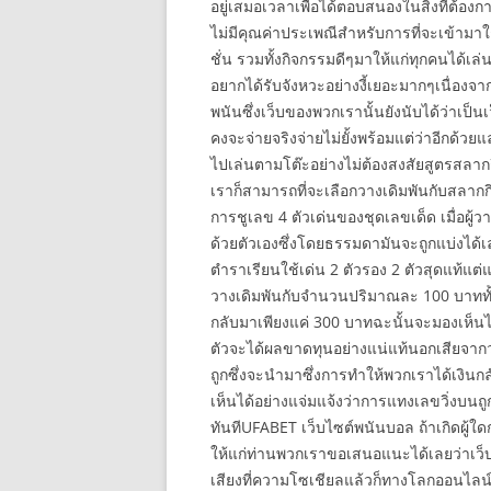
อยู่เสมอเวลาเพื่อได้ตอบสนองในสิ่งที่ต้
ไม่มีคุณค่าประเพณีสำหรับการที่จะเข้ามา
ชั่น รวมทั้งกิจกรรมดีๆมาให้แก่ทุกคนได้เล่
อยากได้รับจังหวะอย่างงี้เยอะมากๆเนื่องจา
พนันซึ่งเว็บของพวกเรานั้นยังนับได้ว่าเป็นเ
คงจะจ่ายจริงจ่ายไม่ยั้งพร้อมแต่ว่าอีกด้วยแ
ไปเล่นตามโต๊ะอย่างไม่ต้องสงสัยสูตรสลากกิ
เราก็สามารถที่จะเลือกวางเดิมพันกับสลากกิ
การชูเลข 4 ตัวเด่นของชุดเลขเด็ด เมื่อผู้
ด้วยตัวเองซึ่งโดยธรรมดามันจะถูกแบ่งได้
ตำราเรียนใช้เด่น 2 ตัวรอง 2 ตัวสุดแท้แ
วางเดิมพันกับจำนวนปริมาณละ 100 บาททั้ง
กลับมาเพียงแค่ 300 บาทฉะนั้นจะมองเห็นไ
ตัวจะได้ผลขาดทุนอย่างแน่แท้นอกเสียจากว่
ถูกซึ่งจะนำมาซึ่งการทำให้พวกเราได้เงิน
เห็นได้อย่างแจ่มแจ้งว่าการแทงเลขวิ่งบนถ
ทันทีUFABET เว็บไซต์พนันบอล ถ้าเกิดผู้
ให้แก่ท่านพวกเราขอเสนอแนะได้เลยว่าเว็บแท
เสียงที่ความโซเชียลแล้วก็ทางโลกออนไลน์