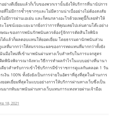
ย่างดีเยี่ยมแล้วก็เว็บของพวกเรานั้นยังให้บริการที่นานัปการ
ดยที่ไม่มีการซ้ำๆซากๆและไม่มีความน่าเบื่ออย่างไม่ต้องสงสัย
ไม่มีการผ่านเอเย่น และก็คนกลางอะไรด้วยเหตุนี้ก็เลยทำให้
ทธิประโยชน์เยอะแยะมากยิ่งกว่าการที่คุณเคยไปเล่นตามโต๊ะอย่าง
ักษณะของการพนันรักพนันควรต้องรู้จักการตัดสินใจพินิจ
ได้แล้วก็ผลตอบแทนให้ยอดเยี่ยม โดยธรรมดานักพนันส่วน
ดูแลที่มากกว่าให้สมรรถนะผลของการทดแทนที่มากกว่าทั้งยัง
พนันมือใหม่ที่เข้ามาพนันผ่านทางเว็บสำหรับในการแจกสูตร
ณคิดพินิจพิจารณาจังหวะวิธีการทำผลกำไรในแบบอย่างที่นานา
เดียวสำหรับการเข้าใช้บริการมีข้าราชการดูแลกันตลอด 1 วัน
ารเงิน 100% ทั้งยังยังเป็นการจ่ายในอัตราที่สูงที่สุดในด้านการ
งยอดเยี่ยมที่สุดในแบบอย่างการให้บริการผ่านทางเว็บซึ่งเป็น
จำนวนมากหันมาพนันผ่านทางเว็บแทนการแทงหวยผ่านเจ้ามือเ
คม 18, 2021