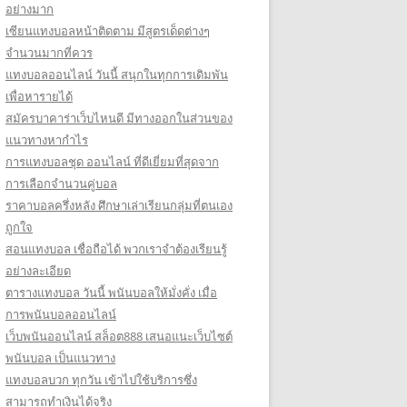
อย่างมาก
เซียนแทงบอลหน้าติดตาม มีสูตรเด็ดต่างๆ
จำนวนมากที่ควร
แทงบอลออนไลน์ วันนี้ สนุกในทุกการเดิมพัน
เพื่อหารายได้
สมัครบาคาร่าเว็บไหนดี มีทางออกในส่วนของ
แนวทางหากำไร
การแทงบอลชุด ออนไลน์ ที่ดีเยี่ยมที่สุดจาก
การเลือกจำนวนคู่บอล
ราคาบอลครึ่งหลัง ศึกษาเล่าเรียนกลุ่มที่ตนเอง
ถูกใจ
สอนแทงบอล เชื่อถือได้ พวกเราจำต้องเรียนรู้
อย่างละเอียด
ตารางแทงบอล วันนี้ พนันบอลให้มั่งคั่ง เมื่อ
การพนันบอลออนไลน์
เว็บพนันออนไลน์ สล็อต888 เสนอแนะเว็บไซต์
พนันบอล เป็นแนวทาง
แทงบอลบวก ทุกวัน เข้าไปใช้บริการซึ่ง
สามารถทำเงินได้จริง