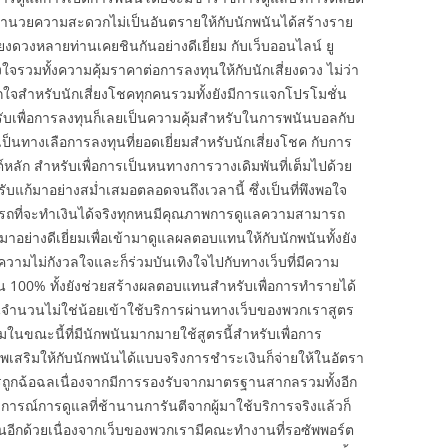
าอำนวยความสะดวกไม่เป็นอันตรายให้กับนักพนันได้สร้างราย
่ยงดวงหลายท่านเคยชินกันอย่างดีเยี่ยม กับเว็บออนไลน์ ยู
งใจรวมทั้งความคุ้มราคาต่อการลงทุนให้กับนักเสี่ยงดวง ไม่ว่า
่ถูกใจสำหรับนักเสี่ยงโชคทุกคนรวมทั้งยังมีการแจกโปรโมชั่น
รับเพื่อการลงทุนก็เลยเป็นความคุ้มสำหรับในการพนันบอลกับ
เป็นทางเลือการลงทุนที่ยอดเยี่ยมสำหรับนักเสี่ยงโชค กับการ
์หลัก สำหรับเพื่อการเป็นหนทางการวางเดิมพันที่เต็มไปด้วย
แก้มาอย่างสม่ำเสมอตลอดจนถึงเวลานี้ ซึ่งเป็นที่พึงพอใจ
รถที่จะทำเงินได้จริงทุกหนมีคุณภาพการดูแลความสามารถ
ย่างดีเยี่ยมเพื่อเข้ามาดูแลผลตอบแทนให้กับนักพนันทั้งยัง
วามไม่กังวลใจและก็ร่วมบันเทิงใจไปกับทางเว็บที่มีความ
ิน 100% ทั้งยังช่วยสร้างผลตอบแทนสำหรับเพื่อการทำรายได้
กพนันจำนวนไม่ใช่น้อยเข้าใช้บริการผ่านทางเว็บของพวกเราสูตร
ิยมในขณะนี้ที่มีนักพนันมากมายใช้สูตรนี้สำหรับเพื่อการ
ริมให้กับนักพนันได้แบบจริงการชำระเงินก็จ่ายให้ในอัตรา
กับการถูกฉ้อฉลเนื่องจากมีการรองรับจากมาตรฐานสากลรวมทั้งอีก
การณ์การดูแลที่ช้านานการันตีจากผู้มาใช้บริการจริงแล้วก็
นอีกด้วยเนื่องจากเว็บของพวกเรามีคณะทำงานที่รอซัพพอร์ต