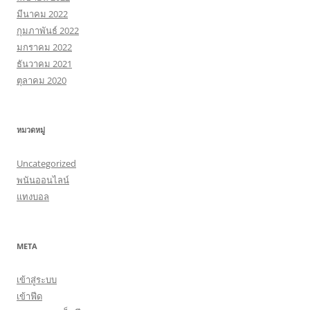
มีนาคม 2022
กุมภาพันธ์ 2022
มกราคม 2022
ธันวาคม 2021
ตุลาคม 2020
หมวดหมู่
Uncategorized
พนันออนไลน์
แทงบอล
META
เข้าสู่ระบบ
เข้าฟีด