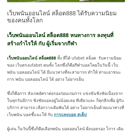
เว็บพนันออนไลน์ สล็อต888 ได้รับความนิยม
ของคนทั้งโลก
เว็บพนันออนไลน์ สล็อต888 หนทางการ ลงทุนที่
สร้างกำไรให้ กับ ผู้เริ่มจากกีฬา
เว็บพนันออนไลน์ สล็อต888
ทั้ง ที่ได้ ufabet สล็อต รับความนิยม
ของ เว็บตรงufabet คนทั้ง โลกซึ่งก็คือกีฬาบอลโดยในวันนี้ เว็บ
พนัน บอลออนไลน์ ได้ มีแนวทางที่จะสามารถ ทำให้ ท่านเอาชนะ
การ พนัน บอลออนไลน์ ได้ อย่าง ไม่ยากเย็น
ซึ่งก็คือการ สังเกตอัตราต่อรองก่อนเกมการ แข่งขันชิงชัยเนื่องจาก
ในทุกวันมีการ ชิงชัยบอลอยู่ไม่น้อยเลย ทีเดียวและ ก็ทุกลีกเพื่อ ผู้รับ
บริการ สามารถ เลือกวางเดิมพันได้ อย่าง ไม่ยากเย็นด้วยแนวทางที่
เว็บพนัน บอลชี้แนะให้ กับ
การแทงบอล สเต็ป
ผู้เล่น ในวันนี้ซึ่งก็คือเลือกพนัน บอลออนไลน์ ฝั่งบอลรอง โการ เดิม