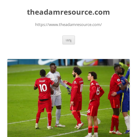
ข้าม
ไป
theadamresource.com
ยัง
เนื้อหา
https://www.theadamresource.com/
เมนู