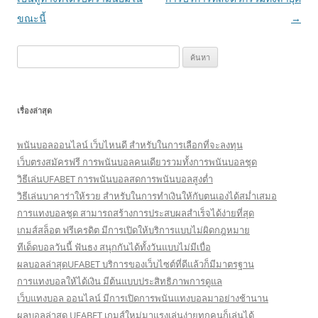
เรื่อง
ขณะนี้
→
ค้นหา
สำหรับ:
เรื่องล่าสุด
พนันบอลออนไลน์ เว็บไหนดี สำหรับในการเลือกที่จะลงทุน
เว็บตรงสมัครฟรี การพนันบอลคนเดียวรวมทั้งการพนันบอลชุด
วิธีเล่นUFABET การพนันบอลสดการพนันบอลสูงต่ำ
วิธีเล่นบาคาร่าให้รวย สำหรับในการทำเงินให้กับตนเองได้สม่ำเสมอ
การแทงบอลชุด สามารถสร้างการประสบผลสำเร็จได้ง่ายที่สุด
เกมส์สล็อต ฟรีเครดิต มีการเปิดให้บริการแบบไม่ผิดกฎหมาย
ทีเด็ดบอลวันนี้ ฟันธง สนุกกันได้ทั้งวันแบบไม่มีเบื่อ
ผลบอลล่าสุดUFABET บริการของเว็บไซต์ที่ดีแล้วก็มีมาตรฐาน
การแทงบอลให้ได้เงิน มีต้นแบบประสิทธิภาพการดูแล
เว็บแทงบอล ออนไลน์ มีการเปิดการพนันแทงบอลมาอย่างช้านาน
ผลบอลล่าสุด UFABET เกมส์ใหม่มาแรงเล่นง่ายทุกคนก็เล่นได้