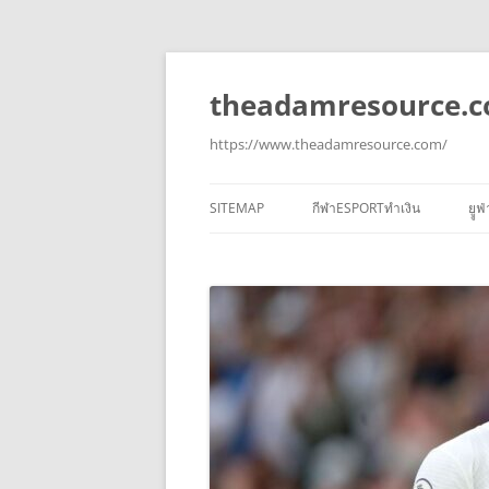
ข้าม
ไป
ยัง
theadamresource.
เนื้อหา
https://www.theadamresource.com/
SITEMAP
กีฬาESPORTทำเงิน
ยูู