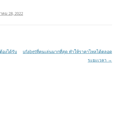
คม 28, 2022
้องได้รับ
ufabetที่คนเล่นมากที่สุด ทำให้ราคาไหลได้ตลอด
ระยะเวลา
→