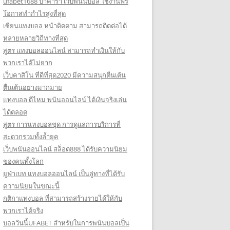
ufabet1688 บาคาร่า เว็บพนันบอล ใช้งานฟรี
โอกาสทำกำไรสูงที่สุด
เซียนแทงบอล หน้าติดตาม สามารถติดต่อได้
หลายหลายวิถีทางที่สุด
สูตร แทงบอลออนไลน์ สามารถทำเงินให้กับ
พวกเราได้ไม่ยาก
เว็บคาสิโน ที่ดีที่สุด2020 มีความสนุกตื่นเต้น
ตื่นเต้นอย่างมากมาย
แทงบอล ดีไหม พนันออนไลน์ ได้เงินจริงเล่น
ได้ตลอด
สูตร การแทงบอลชุด การดูแลการบริการที่
สะดวกรวมทั้งล้ำยุค
เว็บพนันออนไลน์ สล็อต888 ได้รับความนิยม
ของคนทั้งโลก
ยูฟ่าเบท แทงบอลออนไลน์ เป็นลู่ทางที่ได้รับ
ความนิยมในขณะนี้
กติกาแทงบอล ที่สามารถสร้างรายได้ให้กับ
พวกเราได้จริง
บอลวันนี้UFABET สำหรับในการพนันบอลเป็น