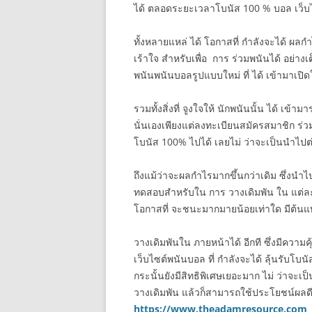
ได้ ตลอดระยะเวลาโบนัส 100 % บอล เว็บไซ
ทั้งหลายแหล่ ได้ โอกาสที่ กำลังจะได้ 
เร้าใจ สำหรับเพื่อ การ ร่วมพนันได้ อย่าง
พนันพนันบอลรูปแบบใหม่ ที่ ได้ เข้ามาเปิด
รวมทั้งสิ่งที่ จูงใจให้ นักพนันนั้น ได้ เข้
นั่นเองเพียงแต่ลงทะเบียนสมัครสมาชิก ร่วม
โบนัส 100% ไปได้ เลยไม่ ว่าจะเป็นนำไปต่
ถึงแม้ว่าจะผลกำไรมากขึ้นกว่าเดิม ซึ่งนำ
ทดสอบสำหรับใน การ วางเดิมพัน ใน แต่ละเว็
โอกาสที่ จะชนะมากมายน้อยเท่าใด มีต้นแบบ
วางเดิมพันใน ภายหน้าได้ อีกที ซึ่งมีความ
เว็บไซต์พนันบอล ที่ กำลังจะได้ ลุ้นรับโบนัส
กระนั้นยังมีสิทธิพิเศษเยอะมาก ไม่ ว่าจะเป็
วางเดิมพัน แล้วก็สามารถใช้ประโยชน์ผลด
https://www.theadamresource.com