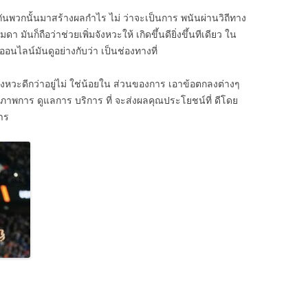
นพวกนั้นมาสร้างผลกำไร ไม่ ว่าจะเป็นการ พนันผ่านวิถีทาง
มันก็ถือว่าช่วยเพิ่มจังหวะให้ เกิดขึ้นดียิ่งขึ้นทีเดียว ใน
นไลน์มันดูอย่างกับว่า เป็นช่องทางที่
างจังหวะดีกว่าอยู่ไม่ ใช่น้อยใน ส่วนของการ เอาข้อตกลงต่างๆ
าพการ ดูแลการ บริการ ที่ จะส่งผลคุณประโยชน์ที่ ดีโดย
าร