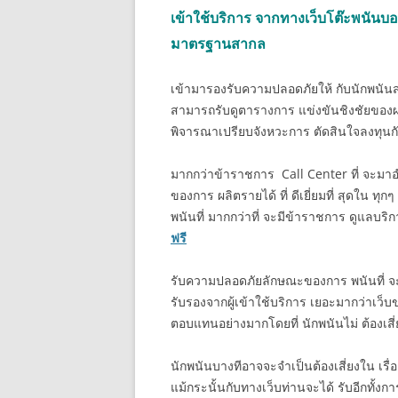
เข้าใช้บริการ จากทางเว็บโต๊ะพนันบ
มาตรฐานสากล
เข้ามารองรับความปลอดภัยให้ กับนักพนันส
สามารถรับดูตารางการ แข่งขันชิงชัยของผล
พิจารณาเปรียบจังหวะการ ตัดสินใจลงทุนกั
มากกว่าข้าราชการ Call Center ที่ จะม
ของการ ผลิตรายได้ ที่ ดีเยี่ยมที่ สุดใน ท
พนันที่ มากกว่าที่ จะมีข้าราชการ ดูแลบร
ฟรี
รับความปลอดภัยลักษณะของการ พนันที่ จะให้
รับรองจากผู้เข้าใช้บริการ เยอะมากว่าเว็บ
ตอบแทนอย่างมากโดยที่ นักพนันไม่ ต้องเสี่
นักพนันบางทีอาจจะจำเป็นต้องเสี่ยงใน เรื
แม้กระนั้นกับทางเว็บท่านจะได้ รับอีกทั