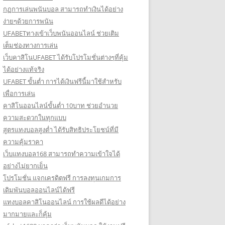
กฏการเล่นพนันบอล สามารถทำเงินได้อย่าง
ง่ายๆด้วยการพนัน
UFABETทางเข้าเว็บพนันออนไลน์ ช่วยเติม
เต็มช่องทางการเล่น
เว็บคาสิโนUFABET ได้รับโปรโมชั่นต่างๆที่คุ้ม
ได้อย่างแท้จริง
UFABET ขั้นต่ำ การได้เงินฟรีนี้มาใช้สำหรับ
เพื่อการเล่น
คาสิโนออนไลน์ขั้นต่ำ 10บาท ช่วยอำนวย
ความสะดวกในทุกแบบ
สูตรแทงบอลสูงต่ำ ได้รับสิทธิประโยชน์ที่มี
ความคุ้มราคา
เว็บแทงบอล168 สามารถทำความเข้าใจได้
อย่างไม่ยากเย็น
โปรโมชั่น แจกเครดิตฟรี การลงทุนเกมการ
เดิมพันบอลออนไลน์ได้ฟรี
แทงบอลคาสิโนออนไลน์ การใช้ผลดีได้อย่าง
มากมายและก็คุ้ม