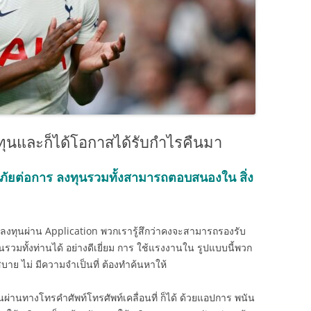
ุนและก็ได้โอกาสได้รับกำไรคืนมา
ภัยต่อการ ลงทุนรวมทั้งสามารถตอบสนองใน สิ่ง
าร ลงทุนผ่าน Application พวกเรารู้สึกว่าคงจะสามารถรองรับ
านรวมทั้งท่านได้ อย่างดีเยี่ยม การ ใช้แรงงานใน รูปแบบนี้พวก
บาย ไม่ มีความจำเป็นที่ ต้องทำค้นหาให้
ผ่านทางโทรคำศัพท์โทรศัพท์เคลื่อนที่ ก็ได้ ด้วยแอปการ พนัน