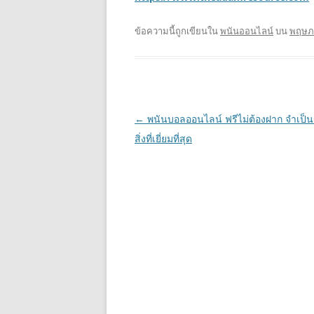
ข้อความนี้ถูกเขียนใน
พนันออนไลน์
บน
พฤษภา
เมนู
←
พนันบอลออนไลน์ ฟรีไม่ต้องฝาก จำเป็นต
นำทาง
สิ่งที่เยี่ยมที่สุด
เรื่อง