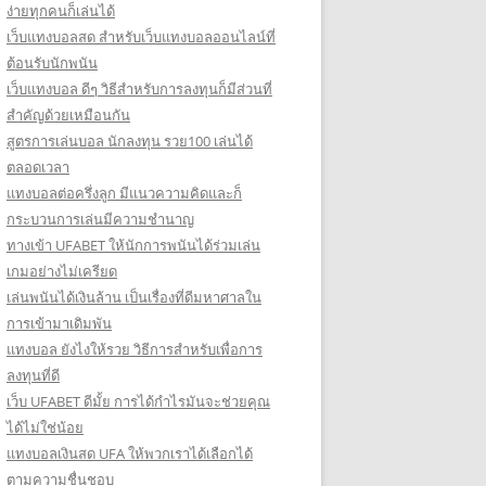
ง่ายทุกคนก็เล่นได้
เว็บแทงบอลสด สำหรับเว็บแทงบอลออนไลน์ที่
ต้อนรับนักพนัน
เว็บแทงบอล ดีๆ วิธีสำหรับการลงทุนก็มีส่วนที่
สำคัญด้วยเหมือนกัน
สูตรการเล่นบอล นักลงทุน รวย100 เล่นได้
ตลอดเวลา
แทงบอลต่อครึ่งลูก มีแนวความคิดและก็
กระบวนการเล่นมีความชำนาญ
ทางเข้า UFABET ให้นักการพนันได้ร่วมเล่น
เกมอย่างไม่เครียด
เล่นพนันได้เงินล้าน เป็นเรื่องที่ดีมหาศาลใน
การเข้ามาเดิมพัน
แทงบอล ยังไงให้รวย วิธีการสำหรับเพื่อการ
ลงทุนที่ดี
เว็บ UFABET ดีมั้ย การได้กำไรมันจะช่วยคุณ
ได้ไม่ใช่น้อย
แทงบอลเงินสด UFA ให้พวกเราได้เลือกได้
ตามความชื่นชอบ