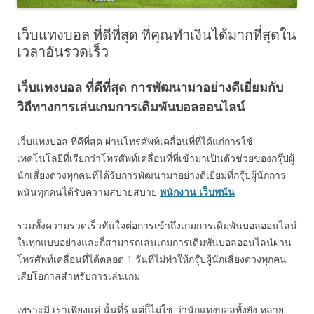
เว็บแทงบอล ที่ดีที่สุด ที่คุณทำเงินได้มากที่สุดใน
เวลาอันรวดเร็ว
เว็บแทงบอล ที่ดีที่สุด การพัฒนามาอย่างดีเยี่ยมกับ
วิถีทางการเล่นเกมการเดิมพันบอลออนไลน์
เว็บแทงบอล ที่ดีที่สุด ผ่านโทรศัพท์เคลื่อนที่ที่ได้แก่การใช้
เทคโนโลยีที่เรียกว่าโทรศัพท์เคลื่อนที่ที่เข้ามาเป็นตัวช่วยของกรุ๊ปผู้
นักเสี่ยงดวงทุกคนที่ได้รับการพัฒนามาอย่างดีเยี่ยมที่กรุ๊ปผู้นักการ
พนันทุกคนได้รับความสบายสบาย
พนักงาน เว็บพนัน
รวมทั้งความรวดเร็วทันใจต่อการเข้าถึงเกมการเดิมพันบอลออนไลน์
ในทุกแบบอย่างและก็สามารถเล่นเกมการเดิมพันบอลออนไลน์ผ่าน
โทรศัพท์เคลื่อนที่ได้ตลอด 1 วันที่ไม่ทำให้กรุ๊ปผู้นักเสี่ยงดวงทุกคน
เสียโอกาสสำหรับการเล่นเกม
เพราะมี เราเพียงแค่ นั้นที่รู้ แต่ก็ไม่ใช่ ว่านักแทงบอลทั้งยัง หลาย