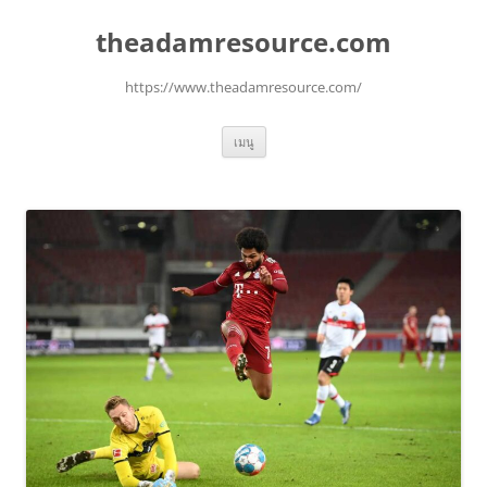
ข้าม
ไป
theadamresource.com
ยัง
เนื้อหา
https://www.theadamresource.com/
เมนู