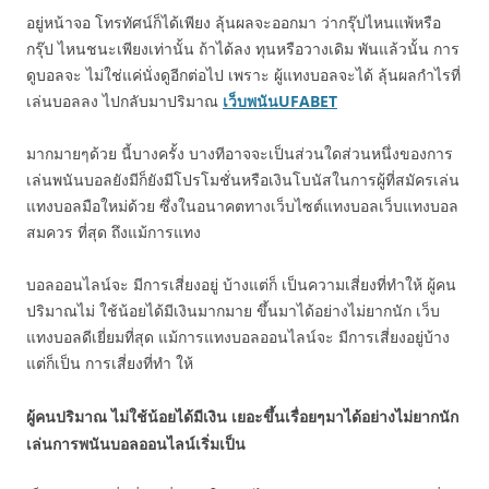
อยู่หน้าจอ โทรทัศน์ก็ได้เพียง ลุ้นผลจะออกมา ว่ากรุ๊ปไหนแพ้หรือ
กรุ๊ป ไหนชนะเพียงเท่านั้น ถ้าได้ลง ทุนหรือวางเดิม พันแล้วนั้น การ
ดูบอลจะ ไม่ใช่แค่นั่งดูอีกต่อไป เพราะ ผู้แทงบอลจะได้ ลุ้นผลกำไรที่
เล่นบอลลง ไปกลับมาปริมาณ
เว็บพนันUFABET
มากมายๆด้วย นี้บางครั้ง บางทีอาจจะเป็นส่วนใดส่วนหนึ่งของการ
เล่นพนันบอลยังมีก็ยังมีโปรโมชั่นหรือเงินโบนัสในการผู้ที่สมัครเล่น
แทงบอลมือใหม่ด้วย ซึ่งในอนาคตทางเว็บไซต์แทงบอลเว็บแทงบอล
สมควร ที่สุด ถึงแม้การแทง
บอลออนไลน์จะ มีการเสี่ยงอยู่ บ้างแต่ก็ เป็นความเสี่ยงที่ทำให้ ผู้คน
ปริมาณไม่ ใช้น้อยได้มีเงินมากมาย ขึ้นมาได้อย่างไม่ยากนัก เว็บ
แทงบอลดีเยี่ยมที่สุด แม้การแทงบอลออนไลน์จะ มีการเสี่ยงอยู่บ้าง
แต่ก็เป็น การเสี่ยงที่ทำ ให้
ผู้คนปริมาณ ไม่ใช้น้อยได้มีเงิน เยอะขึ้นเรื่อยๆมาได้อย่างไม่ยากนัก
เล่นการพนันบอลออนไลน์เริ่มเป็น