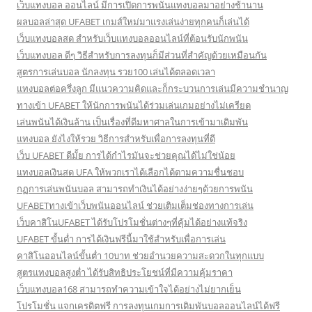
เว็บแทงบอล ออนไลน์ มีการเปิดการพนันแทงบอลมาอย่างช้านาน
ผลบอลล่าสุด UFABET เกมส์ใหม่มาแรงเล่นง่ายทุกคนก็เล่นได้
เว็บแทงบอลสด สำหรับเว็บแทงบอลออนไลน์ที่ต้อนรับนักพนัน
เว็บแทงบอล ดีๆ วิธีสำหรับการลงทุนก็มีส่วนที่สำคัญด้วยเหมือนกัน
สูตรการเล่นบอล นักลงทุน รวย100 เล่นได้ตลอดเวลา
แทงบอลต่อครึ่งลูก มีแนวความคิดและก็กระบวนการเล่นมีความชำนาญ
ทางเข้า UFABET ให้นักการพนันได้ร่วมเล่นเกมอย่างไม่เครียด
เล่นพนันได้เงินล้าน เป็นเรื่องที่ดีมหาศาลในการเข้ามาเดิมพัน
แทงบอล ยังไงให้รวย วิธีการสำหรับเพื่อการลงทุนที่ดี
เว็บ UFABET ดีมั้ย การได้กำไรมันจะช่วยคุณได้ไม่ใช่น้อย
แทงบอลเงินสด UFA ให้พวกเราได้เลือกได้ตามความชื่นชอบ
กฏการเล่นพนันบอล สามารถทำเงินได้อย่างง่ายๆด้วยการพนัน
UFABETทางเข้าเว็บพนันออนไลน์ ช่วยเติมเต็มช่องทางการเล่น
เว็บคาสิโนUFABET ได้รับโปรโมชั่นต่างๆที่คุ้มได้อย่างแท้จริง
UFABET ขั้นต่ำ การได้เงินฟรีนี้มาใช้สำหรับเพื่อการเล่น
คาสิโนออนไลน์ขั้นต่ำ 10บาท ช่วยอำนวยความสะดวกในทุกแบบ
สูตรแทงบอลสูงต่ำ ได้รับสิทธิประโยชน์ที่มีความคุ้มราคา
เว็บแทงบอล168 สามารถทำความเข้าใจได้อย่างไม่ยากเย็น
โปรโมชั่น แจกเครดิตฟรี การลงทุนเกมการเดิมพันบอลออนไลน์ได้ฟรี