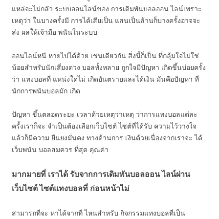
แหล่จะไม่กลัว ระบบออนไลน์ของ การเดิมพันบอลออน ไลน์เพราะ
เหตุว่า ในบางครั้งมี การได้เสียเป็น แสนเป็นล้านก็บางครั้งอาจจะ
ส่ง ผลให้เจ้ามือ พนันในระบบ
ออนไลน์หนี หายไปได้ด้วย เช่นเดียวกัน สิ่งนี้ก็เป็น ที่กลุ้มใจไม่ใช่
น้อยสำหรับนักเสี่ยงดวง บอลทั้งหลาย ถูกใจมีปัญหา เกิดขึ้นบ่อยครั้ง
ว่า แทงบอลที่ แหน่งใดไม่ เกิดอันตรายและได้เงิน มันคือปัญหา ที่
นักการพนันบอลมัก เกิด
ปัญหา ขึ้นตลอดระยะ เวลาด้วยเหตุว่าเหตุ ว่าการแทงบอลแต่ละ
ครั้งเราก็จะ จำเป็นต้องเลือกเว็บไซต์ ไซต์ที่ได้รับ ความไว้วางใจ
แล้วก็มีความ ยืนยงมั่นคง ทางด้านการ เงินด้วยเนื่องจากเราจะ ได้
เว็บพนัน บอลสมควร ที่สุด คุณค่า
มากมายที่ เราได้ รับจากการเดิมพันบอลออน ไลน์ผ่าน
เว็บไซต์ ไซต์แทงบอลที่ ก่อนหน้าไม่
สามารถที่จะ หาได้จากที่ ไหนสำหรับ กิจกรรมแทงบอลที่เป็น