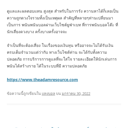
ดูแลและผลตอบแทน สูงสุด สำหรับในการรัง ควานหาได้ก็เลยเป็น
ความถูกดวงใจรวมทั้งเป็นเหตุผล สำคัญที่หลายๆท่านเปลี่ยนมา
เป็นการ พนันพนันบอลผ่านเว็บไซต์ยูฟ่าเบท ที่การพนันบอลโต๊ะ ที่
นักเสี่ยงดวงบาง ครั้งบางครั้งอาจจะ
จำเป็นที่จะต้องเสี่ยง ในเรื่องของเงินทุน หรืออาจจะไม่ได้รับเงิน
ครบเต็มจำนวนแต่ว่ากับ ทางเว็บไซต์ท่าน จะได้รับทั้งความ
ปลอดภัย การบริการการดูแลที่จะใส่ใจ รายละเอียดให้นักเล่นการ
พนันได้สร้างราย ได้ในระบบที่มี ความปลอดภัย
https://www.theadamresource.com
ข้อความนี้ถูกเขียนใน
แทงบอล
บน
มกราคม 30, 2022