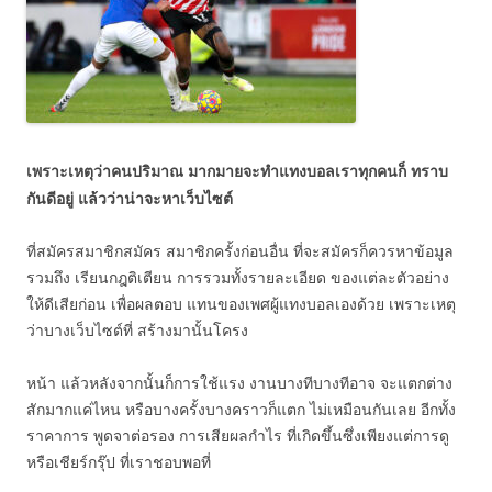
เพราะเหตุว่าคนปริมาณ มากมายจะทำแทงบอลเราทุกคนก็ ทราบ
กันดีอยู่ แล้วว่าน่าจะหาเว็บไซต์
ที่สมัครสมาชิกสมัคร สมาชิกครั้งก่อนอื่น ที่จะสมัครก็ควรหาข้อมูล
รวมถึง เรียนกฎติเตียน การรวมทั้งรายละเอียด ของแต่ละตัวอย่าง
ให้ดีเสียก่อน เพื่อผลตอบ แทนของเพศผู้แทงบอลเองด้วย เพราะเหตุ
ว่าบางเว็บไซต์ที่ สร้างมานั้นโครง
หน้า แล้วหลังจากนั้นก็การใช้แรง งานบางทีบางทีอาจ จะแตกต่าง
สักมากแค่ไหน หรือบางครั้งบางคราวก็แตก ไม่เหมือนกันเลย อีกทั้ง
ราคาการ พูดจาต่อรอง การเสียผลกำไร ที่เกิดขึ้นซึ่งเพียงแต่การดู
หรือเชียร์กรุ๊ป ที่เราชอบพอที่