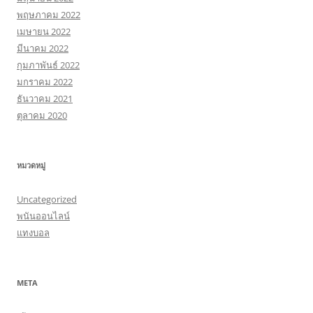
พฤษภาคม 2022
เมษายน 2022
มีนาคม 2022
กุมภาพันธ์ 2022
มกราคม 2022
ธันวาคม 2021
ตุลาคม 2020
หมวดหมู่
Uncategorized
พนันออนไลน์
แทงบอล
META