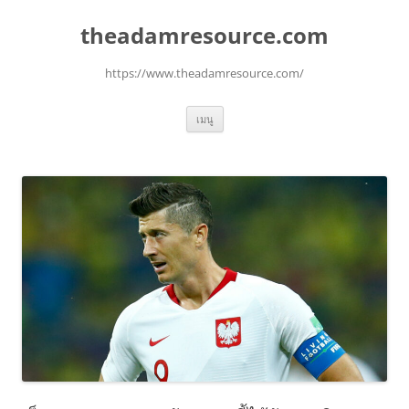
ข้าม
ไป
theadamresource.com
ยัง
เนื้อหา
https://www.theadamresource.com/
เมนู