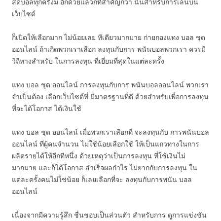
สดบอลทุกครั้งม อีกด้วยแล้วก็ที่สำคัญกว่า นั้นสำหรับการเล่นบน
เว็บไซต์
ก็เปิดให้เลือกมาก ไม่น้อยเลย ทีเดียวมากมาย ก่ายกองแทง บอล ชุด
ออนไลน์ ถ้าเกิดพวกเราเลือก ลงทุนกับการ พนันบอลพวกเรา ควรมี
วิถีทางสำหรับ ในการลงทุน ที่เยี่ยมที่สุดในแต่ละครั้ง
แทง บอล ชุด ออนไลน์ การลงทุนกับการ พนันบอลออนไลน์ พวกเรา
จำเป็นต้อง เลือกเว็บไซต์ที่ มีมาตรฐานที่ดี ด้วยสำหรับเพื่อการลงทุน
ที่จะได้โอกาส ได้เงินใช้
แทง บอล ชุด ออนไลน์ เมื่อพวกเราเลือกที่ จะลงทุนกับ การพนันบอล
ออนไลน์ ที่ผู้คนจำนวน ไม่ใช้น้อยเลือกใช้ ให้เป็นแถวทางในการ
ผลิตรายได้ให้อีกทีหนึ่ง ด้วยเหตุว่าเป็นการลงทุน ที่ใช้เงินไม่
มากมาย และก็ได้โอกาส สำเร็จผลกำไร ไม่ยากกับการลงทุน ใน
แต่ละครั้งคนไม่ใช่น้อย ก็เลยเลือกที่จะ ลงทุนกับการพนัน บอล
ออนไลน์
เนื่องจากมีความรู้สึก ชื่นชอบเป็นส่วนตัว สำหรับการ ดูการแข่งขัน