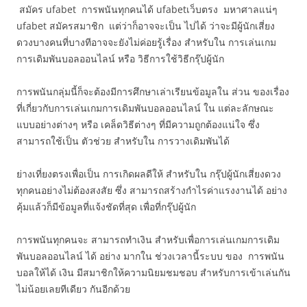
สมัคร ufabet การพนันทุกคนได้ ufabetเว็บตรง มหาศาลแน่ๆ
ufabet สมัครสมาชิก แต่ว่าก็อาจจะเป็น ไปได้ ว่าจะมีผู้นักเสี่ยง
ดวงบางคนที่บางทีอาจจะยังไม่ค่อยรู้เรื่อง สำหรับใน การเล่นเกม
การเดิมพันบอลออนไลน์ หรือ วิธีการใช้วิธีกรุ๊ปผู้นัก
การพนันกลุ่มนี้ก็จะต้องมีการศึกษาเล่าเรียนข้อมูลใน ส่วน ของเรื่อง
ที่เกี่ยวกับการเล่นเกมการเดิมพันบอลออนไลน์ ใน แต่ละลักษณะ
แบบอย่างต่างๆ หรือ เคล็ดวิธีต่างๆ ที่มีความถูกต้องแน่ใจ ซึ่ง
สามารถใช้เป็น ตัวช่วย สำหรับใน การวางเดิมพันได้
ย่างเที่ยงตรงเพื่อเป็น การเกิดผลดีให้ สำหรับใน กรุ๊ปผู้นักเสี่ยงดวง
ทุกคนอย่างไม่ต้องสงสัย ซึ่ง สามารถสร้างกำไรค่าแรงงานได้ อย่าง
คุ้มแล้วก็มีข้อมูลที่แจ้งชัดที่สุด เพื่อที่กรุ๊ปผู้นัก
การพนันทุกคนจะ สามารถทำเงิน สำหรับเพื่อการเล่นเกมการเดิม
พันบอลออนไลน์ ได้ อย่าง มากใน ช่วงเวลานี้ระบบ ของ การพนัน
บอลให้ได้ เงิน มีสมาชิกให้ความนิยมชมชอบ สำหรับการเข้าเล่นกัน
ไม่น้อยเลยทีเดียว กันอีกด้วย