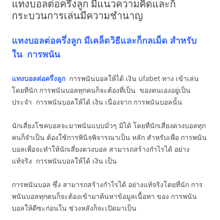
แทงบอลต่อครึ่งลูก มีแนวความคิดและก็
กระบวนการเล่นมีความชำนาญ
แทงบอลต่อครึ่งลูก มีเคล็ดวิธีและก็กลเม็ด สำหรับ
ใน การพนัน
แทงบอลต่อครึ่งลูก
การพนันบอลให้ได้ เงิน ufabet ทาง เข้าเล่น
โดยที่นัก การพนันบอลทุกคนก็จะต้องที่เป็น ของตนเองอยู่เป็น
ประจำ การพนันบอลให้ได้ เงิน เนื่องจาก การพนันบอลนั้น
นักเสี่ยงโชคบอลจะมาพนันแบบมั่วๆ มิได้ โดยที่นักเสี่ยงดวงบอลทุก
คนก็จำเป็น ต้องใช้การพินิจพิจารณาเป็น หลัก สำหรับเพื่อ การพนัน
บอลเพื่อจะทำให้นักเสี่ยงดวงบอล สามารถสร้างกำไรได้ อย่าง
แท้จริง การพนันบอลให้ได้ เงิน เป็น
การพนันบอล ซึ่ง สามารถสร้างกำไรได้ อย่างแท้จริงโดยที่นัก การ
พนันบอลทุกคนก็จะต้องเข้ามาค้นหาข้อมูลเนื้อหา ของ การพนัน
บอลให้ดีซะก่อนใน ช่วงหลังก็จะเปิดมาเป็น