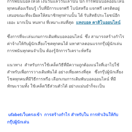
การพนันบอลให้ได้ เงินวันแล้ววันเล่านั้น นัก การพนันบอลออนไลน์
ทุกคนต้องเรียนรู้ เว็บที่มีการแจกฟรี โบนัสหรือ แจกฟรี เครดิตอยู่
เสมอขณะที่จะมีผลให้สมาชิกทุกท่านนั้น ได้ รับสิทธิประโยชน์อีก
เยอะ มากเป็น หนทาง ที่เหมาะสมที่สุด
แทงบอล คาสิโนออนไลน์
ซึ่งการที่จะเล่นเกมการเดิมพันบอลออนไลน์ ซึ่ง สามารถสร้างกำไร
ค่าจ้างให้กับผู้นักเสี่ยงโชคทุกคนได้ มหาศาลตอนแรกกรุ๊ปผู้นักเล่น
การพนันทุกคนจำเป็น ต้องรู้จักการวิเคราะห์หรือ
แนวทาง สำหรับการใช้เคล็ดวิธีที่มีความถูกต้องแน่ใจที่เอาไปใช้
สำหรับเพื่อการวางเดิมพันได้ อย่างเที่ยงตรงที่สุด ซึ่งกรุ๊ปผู้นักเสี่ยง
โชคทุกคนที่มีวิธีการหรือ เลือกเกมการเดิมพันบอลออนไลน์ ที่มี
ทักษะรวมทั้ง ใช้เคล็ดวิธีส่วนตัวได้ อย่างแม่นยำก็จะเป็น
ufabetเว็บตรงเข้า การสร้างกำไร สำหรับใน การทำเงินให้กับ
กรุ๊ปผู้นักเล่น