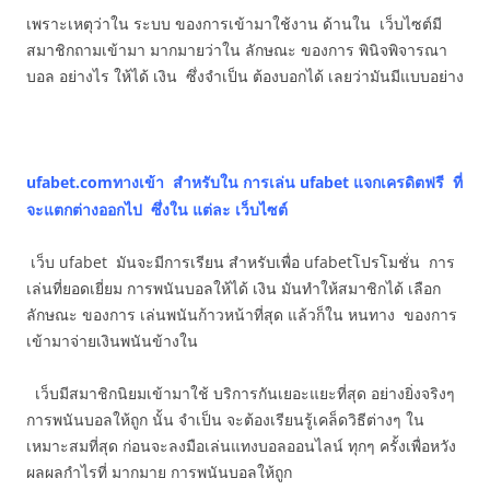
เพราะเหตุว่าใน ระบบ ของการเข้ามาใช้งาน ด้านใน เว็บไซต์มี
สมาชิกถามเข้ามา มากมายว่าใน ลักษณะ ของการ พินิจพิจารณา
บอล อย่างไร ให้ได้ เงิน ซึ่งจำเป็น ต้องบอกได้ เลยว่ามันมีแบบอย่าง
ufabet.comทางเข้า สำหรับใน การเล่น ufabet แจกเครดิตฟรี ที่
จะแตกต่างออกไป ซึ่งใน แต่ละ เว็บไซต์
เว็บ ufabet มันจะมีการเรียน สำหรับเพื่อ ufabetโปรโมชั่น การ
เล่นที่ยอดเยี่ยม การพนันบอลให้ได้ เงิน มันทำให้สมาชิกได้ เลือก
ลักษณะ ของการ เล่นพนันก้าวหน้าที่สุด แล้วก็ใน หนทาง ของการ
เข้ามาจ่ายเงินพนันข้างใน
เว็บมีสมาชิกนิยมเข้ามาใช้ บริการกันเยอะแยะที่สุด อย่างยิ่งจริงๆ
การพนันบอลให้ถูก นั้น จำเป็น จะต้องเรียนรู้เคล็ดวิธีต่างๆ ใน
เหมาะสมที่สุด ก่อนจะลงมือเล่นแทงบอลออนไลน์ ทุกๆ ครั้งเพื่อหวัง
ผลผลกำไรที่ มากมาย การพนันบอลให้ถูก