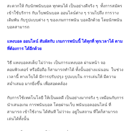
สะดวกให้ กับนักพนันบอล ทุกคนได้ เป็นอย่างดีจริง ๆ ทั้งการสมัคร
เข้าใช้บริการ กับเว็บพนันบอล ออนไลน์ต่าง ๆ รวมไปถึง การวาง
เดิมพัน กับรูปแบบต่าง ๆ ของเกมการพนัน บอลอีกด้วย โดยนักพนัน
บอลสามารถ
แทงบอล ออนไลน์ สัมผัสกับ เกมการพนันนี้ ได้ทุกที่ ทุกเวลาได้ ตาม
ที่ต้องการ ได้อีกด้วย
วิธี แทงบอลสเต็ป ไม่ว่าจะ เป็นการแทงบอล ผ่านหน้า จอ
คอมพิวเตอร์ หรือมือถือ ก็สามารถทำได้ ทั้งนั้นอย่างแน่นอน
ในช่วง
เวลานี้ ทางเว็บได้ มีการปรับปรุง รูปแบบใน การเล่นให้ มีความ
สม่ำเสมอ มากยิ่งขึ้น เพื่อสอดคล้อง
กับการใช้เทคโนโลยี ให้เป็นผลดี เป็นอย่างมากจริง ๆ เหมือนกับการ
นำเสนอเกม การพนันบอล โดยผ่านเว็บ พนันบอลออนไลน์ ที่
สามารถ เข้าใช้งาน ได้ทันที ไม่ว่าจะ อยู่ในสถาน ที่ใดก็สามารถ
เล่นได้ทั้งนั้น