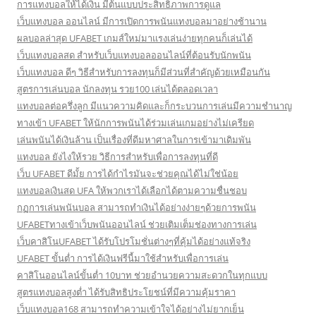
การแทงบอลให้ได้เงิน มีต้นแบบประสิทธิภาพการดูแล
เว็บแทงบอล ออนไลน์ มีการเปิดการพนันแทงบอลมาอย่างช้านาน
ผลบอลล่าสุด UFABET เกมส์ใหม่มาแรงเล่นง่ายทุกคนก็เล่นได้
เว็บแทงบอลสด สำหรับเว็บแทงบอลออนไลน์ที่ต้อนรับนักพนัน
เว็บแทงบอล ดีๆ วิธีสำหรับการลงทุนก็มีส่วนที่สำคัญด้วยเหมือนกัน
สูตรการเล่นบอล นักลงทุน รวย100 เล่นได้ตลอดเวลา
แทงบอลต่อครึ่งลูก มีแนวความคิดและก็กระบวนการเล่นมีความชำนาญ
ทางเข้า UFABET ให้นักการพนันได้ร่วมเล่นเกมอย่างไม่เครียด
เล่นพนันได้เงินล้าน เป็นเรื่องที่ดีมหาศาลในการเข้ามาเดิมพัน
แทงบอล ยังไงให้รวย วิธีการสำหรับเพื่อการลงทุนที่ดี
เว็บ UFABET ดีมั้ย การได้กำไรมันจะช่วยคุณได้ไม่ใช่น้อย
แทงบอลเงินสด UFA ให้พวกเราได้เลือกได้ตามความชื่นชอบ
กฏการเล่นพนันบอล สามารถทำเงินได้อย่างง่ายๆด้วยการพนัน
UFABETทางเข้าเว็บพนันออนไลน์ ช่วยเติมเต็มช่องทางการเล่น
เว็บคาสิโนUFABET ได้รับโปรโมชั่นต่างๆที่คุ้มได้อย่างแท้จริง
UFABET ขั้นต่ำ การได้เงินฟรีนี้มาใช้สำหรับเพื่อการเล่น
คาสิโนออนไลน์ขั้นต่ำ 10บาท ช่วยอำนวยความสะดวกในทุกแบบ
สูตรแทงบอลสูงต่ำ ได้รับสิทธิประโยชน์ที่มีความคุ้มราคา
เว็บแทงบอล168 สามารถทำความเข้าใจได้อย่างไม่ยากเย็น