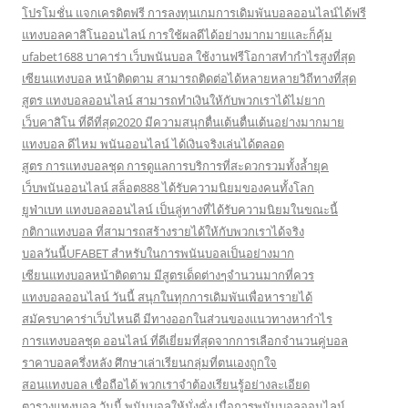
โปรโมชั่น แจกเครดิตฟรี การลงทุนเกมการเดิมพันบอลออนไลน์ได้ฟรี
แทงบอลคาสิโนออนไลน์ การใช้ผลดีได้อย่างมากมายและก็คุ้ม
ufabet1688 บาคาร่า เว็บพนันบอล ใช้งานฟรีโอกาสทำกำไรสูงที่สุด
เซียนแทงบอล หน้าติดตาม สามารถติดต่อได้หลายหลายวิถีทางที่สุด
สูตร แทงบอลออนไลน์ สามารถทำเงินให้กับพวกเราได้ไม่ยาก
เว็บคาสิโน ที่ดีที่สุด2020 มีความสนุกตื่นเต้นตื่นเต้นอย่างมากมาย
แทงบอล ดีไหม พนันออนไลน์ ได้เงินจริงเล่นได้ตลอด
สูตร การแทงบอลชุด การดูแลการบริการที่สะดวกรวมทั้งล้ำยุค
เว็บพนันออนไลน์ สล็อต888 ได้รับความนิยมของคนทั้งโลก
ยูฟ่าเบท แทงบอลออนไลน์ เป็นลู่ทางที่ได้รับความนิยมในขณะนี้
กติกาแทงบอล ที่สามารถสร้างรายได้ให้กับพวกเราได้จริง
บอลวันนี้UFABET สำหรับในการพนันบอลเป็นอย่างมาก
เซียนแทงบอลหน้าติดตาม มีสูตรเด็ดต่างๆจำนวนมากที่ควร
แทงบอลออนไลน์ วันนี้ สนุกในทุกการเดิมพันเพื่อหารายได้
สมัครบาคาร่าเว็บไหนดี มีทางออกในส่วนของแนวทางหากำไร
การแทงบอลชุด ออนไลน์ ที่ดีเยี่ยมที่สุดจากการเลือกจำนวนคู่บอล
ราคาบอลครึ่งหลัง ศึกษาเล่าเรียนกลุ่มที่ตนเองถูกใจ
สอนแทงบอล เชื่อถือได้ พวกเราจำต้องเรียนรู้อย่างละเอียด
ตารางแทงบอล วันนี้ พนันบอลให้มั่งคั่ง เมื่อการพนันบอลออนไลน์