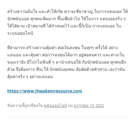
สร้างความมั่นใจ และทำให้เกิด ความเชี่ยวชาญ ในการแทงบอล ให้
นักพนันบอล ทุกคนเพิ่มมาก ขึ้นเพื่อนำไป ใช้ในการ แทงบอลจริง ๆ
ให้ได้ตาม เป้าหมายที่ ได้กำหนดไว้ และนี้ก็เป็น การแทงบอล ใน
ระบบออนไลน์
ที่สามารถ สร้างความคุ้มค่า ต่อเงินลงทุน ในทุกๆ ครั้งได้ อย่าง
แน่นอน และคุ้มค่า ต่อการลงทุนได้มาก อยู่พอสมควร และทางเว็บ
ของเรายัง มีโปรโมชั่นดี ๆ มานำเสนอให้ กับนักพนันบอล ทุกคนอีก
ด้วย จึงต้องการ ที่จะให้ นักพนันทุกคน สัมผัสด้วยตัวท่าน เองว่ามัน
คุ้มค่าจริง ๆ อย่างแน่นอน
https://www.theadamresource.com
ข้อความนี้ถูกเขียนใน
พนันออนไลน์
บน
มกราคม 13, 2022