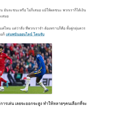
ล่น มันจะชนะหรือ ไม่ก็เสมอ แม้ให้ผลชนะ พวกเราก็ได้เงิน
ลเสมอ
แค่ไหน แต่ว่าสิ่ง ที่พวกเราจำ ต้องทราบก็คือ ทั้งคู่กลุ่มควร
มอก็
เล่นพนันออนไลน์ โดนจับ
ีการเล่น เลยจะออกจะสูง ทำให้หลายๆคนเลือกที่จะ