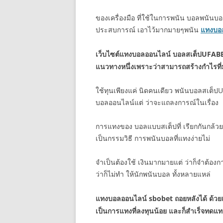
ของเครื่องมือ ที่ใช้ในการพนัน บอลพนันบอล
ประสบการณ์ เอาไว้มากมายๆพนัน
แทงบอล
เว็บไซต์แทงบอลออนไลน์ บอลสเต็ปUFABET
แนวทางหนึ่งเพราะว่าสามารถสร้างกำไรที
ใช้ทุนเพียงแค่ นิดคนเดียว พนันบอลสเต็ปU
บอลออนไลน์แต่ ว่าจะแถลงการณ์ในเรื่อง
การแทงของ บอลแบบสเต็ปที่ เรียกกันกล้วยๆ 
เป็นกรรมวิธี การพนันบอลที่แทงง่ายไม่
จำเป็นต้องใช้ เงินมากมายแต่ ว่าก็จำต้องกา ให้
ว่าก็ไม่ทำ ให้นักพนันบอล ทั้งหลายแหล่
แทงบอลออนไลน์ sbobet ถอยหลังได้ ด้วยเห
เป็นการแทงที่ลงทุนน้อย และก็สำเร็จทดแท