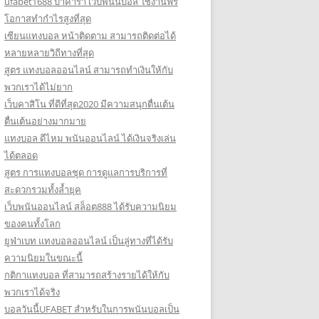
ufabet1688 บาคาร่า เว็บพนันบอล ใช้งานฟรี
โอกาสทำกำไรสูงที่สุด
เซียนแทงบอล หน้าติดตาม สามารถติดต่อได้
หลายหลายวิถีทางที่สุด
สูตร แทงบอลออนไลน์ สามารถทำเงินให้กับ
พวกเราได้ไม่ยาก
เว็บคาสิโน ที่ดีที่สุด2020 มีความสนุกตื่นเต้น
ตื่นเต้นอย่างมากมาย
แทงบอล ดีไหม พนันออนไลน์ ได้เงินจริงเล่น
ได้ตลอด
สูตร การแทงบอลชุด การดูแลการบริการที่
สะดวกรวมทั้งล้ำยุค
เว็บพนันออนไลน์ สล็อต888 ได้รับความนิยม
ของคนทั้งโลก
ยูฟ่าเบท แทงบอลออนไลน์ เป็นลู่ทางที่ได้รับ
ความนิยมในขณะนี้
กติกาแทงบอล ที่สามารถสร้างรายได้ให้กับ
พวกเราได้จริง
บอลวันนี้UFABET สำหรับในการพนันบอลเป็น