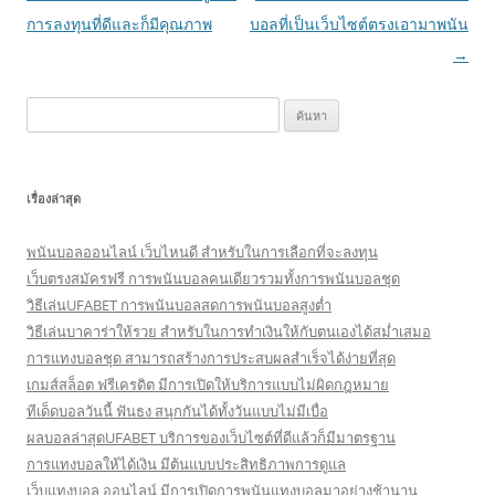
นำทาง
การลงทุนที่ดีและก็มีคุณภาพ
บอลที่เป็นเว็บไซต์ตรงเอามาพนัน
เรื่อง
→
ค้นหา
สำหรับ:
เรื่องล่าสุด
พนันบอลออนไลน์ เว็บไหนดี สำหรับในการเลือกที่จะลงทุน
เว็บตรงสมัครฟรี การพนันบอลคนเดียวรวมทั้งการพนันบอลชุด
วิธีเล่นUFABET การพนันบอลสดการพนันบอลสูงต่ำ
วิธีเล่นบาคาร่าให้รวย สำหรับในการทำเงินให้กับตนเองได้สม่ำเสมอ
การแทงบอลชุด สามารถสร้างการประสบผลสำเร็จได้ง่ายที่สุด
เกมส์สล็อต ฟรีเครดิต มีการเปิดให้บริการแบบไม่ผิดกฎหมาย
ทีเด็ดบอลวันนี้ ฟันธง สนุกกันได้ทั้งวันแบบไม่มีเบื่อ
ผลบอลล่าสุดUFABET บริการของเว็บไซต์ที่ดีแล้วก็มีมาตรฐาน
การแทงบอลให้ได้เงิน มีต้นแบบประสิทธิภาพการดูแล
เว็บแทงบอล ออนไลน์ มีการเปิดการพนันแทงบอลมาอย่างช้านาน