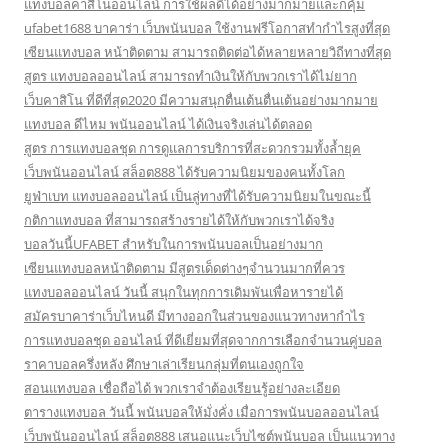
แทงบอลคาสิโนออนไลน์ การใช้ผลดีได้อย่างมากมายและก็คุ้ม
ufabet1688 บาคาร่า เว็บพนันบอล ใช้งานฟรีโอกาสทำกำไรสูงที่สุด
เซียนแทงบอล หน้าติดตาม สามารถติดต่อได้หลายหลายวิถีทางที่สุด
สูตร แทงบอลออนไลน์ สามารถทำเงินให้กับพวกเราได้ไม่ยาก
เว็บคาสิโน ที่ดีที่สุด2020 มีความสนุกตื่นเต้นตื่นเต้นอย่างมากมาย
แทงบอล ดีไหม พนันออนไลน์ ได้เงินจริงเล่นได้ตลอด
สูตร การแทงบอลชุด การดูแลการบริการที่สะดวกรวมทั้งล้ำยุค
เว็บพนันออนไลน์ สล็อต888 ได้รับความนิยมของคนทั้งโลก
ยูฟ่าเบท แทงบอลออนไลน์ เป็นลู่ทางที่ได้รับความนิยมในขณะนี้
กติกาแทงบอล ที่สามารถสร้างรายได้ให้กับพวกเราได้จริง
บอลวันนี้UFABET สำหรับในการพนันบอลเป็นอย่างมาก
เซียนแทงบอลหน้าติดตาม มีสูตรเด็ดต่างๆจำนวนมากที่ควร
แทงบอลออนไลน์ วันนี้ สนุกในทุกการเดิมพันเพื่อหารายได้
สมัครบาคาร่าเว็บไหนดี มีทางออกในส่วนของแนวทางหากำไร
การแทงบอลชุด ออนไลน์ ที่ดีเยี่ยมที่สุดจากการเลือกจำนวนคู่บอล
ราคาบอลครึ่งหลัง ศึกษาเล่าเรียนกลุ่มที่ตนเองถูกใจ
สอนแทงบอล เชื่อถือได้ พวกเราจำต้องเรียนรู้อย่างละเอียด
ตารางแทงบอล วันนี้ พนันบอลให้มั่งคั่ง เมื่อการพนันบอลออนไลน์
เว็บพนันออนไลน์ สล็อต888 เสนอแนะเว็บไซต์พนันบอล เป็นแนวทาง