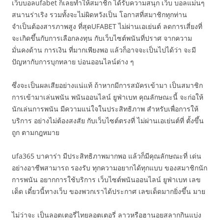
เว็บบอลufabet ก็เลยทำให้สมาชิก ได้รับความสนุก เว็บ บอลแม่นๆ
สนานร่าเริง รวมทั้งจะไม่ผิดหวังเป็น โอกาสที่สมาชิกทุกท่าน
จำเป็นต้องสารภาพสูง ที่สุดUFABET ไม่ผ่านเอเย่นต์ ลดการเสี่ยงที่
จะเกิดขึ้นกับการเลือกลงทุน กับเว็บไซต์พนันที่ปราศ จากความ
มั่นคงด้าน การเงิน ที่มากเพียงพอ แล้วก็อาจจะเป็นไปได้ว่า จะมี
ปัญหากับการบุกทลาย บ่อนออนไลน์ต่าง ๆ
ซึ่งจะเป็นผลเสียอย่างแน่แท้ ถ้าหากมีการสมัครเข้ามา เป็นสมาชิก
การเข้ามาเล่นพนัน พนันออนไลน์ ยูฟ่าเบท คุณลักษณะนี้ จะก่อให้
นักเล่นการพนัน มีความแน่ใจในประสิทธิภาพ สำหรับเพื่อการให้
บริการ อย่างไม่ต้องสงสัย กับเว็บไซต์ตรงที่ ไม่ผ่านเอเย่นต์ที่ ตั้งขึ้น
ถูก ตามกฎหมาย
ufa365 บาคาร่า มีประสิทธิภาพมากพอ แล้วก็มีคุณลักษณะที่ เด่น
อย่างอาชีพสามารถ รองรับ ทุกความอยากได้ทุกแบบ ของสมาชิกนัก
การพนัน อยากการใช้บริการ เว็บไซต์พนันออนไลน์ ยูฟ่าเบท เลข
เด็ด เดี๋ยวนี้ทางเว็บ ของพวกเราได้ประกาศ เลขเด็ดมากยิ่งขึ้น มาย
ไม่ว่าจะ เป็นลอตเตอรี่ไทยลอตเตอรี่ ลาวหรือฮานอยสลากกินแบ่ง