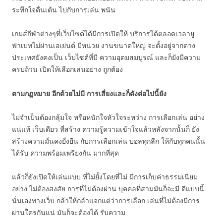
ระทึกใจตื่นเต้น ไปกับการเล่น พนัน
เกมส์กีฬาต่างๆที่เว็บไซต์ได้มีการเปิดให้ บริการได้ตลอดเวลายู
ฟ่าเบทไม่ผ่านเอเย่นต์ มีหน่วย งานขนาดใหญ่ จะตั้งอยู่จากต่าง
ประเทศยังคงเป็น เว็บไซต์ที่มี ความอุดมสมบูรณ์ และก็ยังมีความ
ครบถ้วน เปิดให้เลือกเล่นอย่าง ถูกต้อง
ตามกฏหมาย อีกด้วยไม่มี การเสี่ยงและก็ดังต่อไปนี้ยัง
ไม่จำเป็นต้องกลุ้มใจ หรือหนักใจหัวใจระหว่าง การเลือกเล่น อย่าง
แน่แท้ เว็บเดียว ที่สร้าง ความรู้ความเข้าใจแล้วหลังจากนั้นก็ ยัง
สร้างความมั่นคงยั่งยืน กับการเลือกเล่น บอลทุกลีก ให้กับทุกคนนั้น
ได้รับ ความพร้อมเพรียงกัน มากที่สุด
แล้วก็ยังเปิดให้เล่นแบบ ที่ไม่ยั้งโดยที่ไม่ มีการเก็บค่าธรรมเนียม
อย่าง ไม่ต้องสงสัย การที่ไม่ต้องผ่าน บุคคลที่สามมันก็จะมี ดีแบบนี้
นั่นเองทางเว็บ กล้าให้กล้าแจกแต่ว่าการเลือก เล่นที่ไม่ต้องมีการ
ผ่านใครกันแน่ มันก็จะต้องได้ รับความ