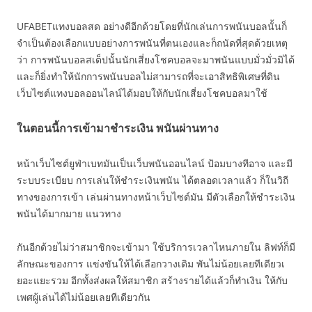
UFABETแทงบอลสด อย่างดีอีกด้วยโดยที่นักเล่นการพนันบอลนั้นก็
จำเป็นต้องเลือกแบบอย่างการพนันที่ตนเองและก็ถนัดที่สุดด้วยเหตุ
ว่า การพนันบอลสเต็ปนั้นนักเสี่ยงโชคบอลจะมาพนันแบบมั่วมั่วมิได้
และก็ยิ่งทำให้นักการพนันบอลไม่สามารถที่จะเอาสิทธิพิเศษที่ดิน
เว็บไซต์แทงบอลออนไลน์ได้มอบให้กับนักเสี่ยงโชคบอลมาใช้
ในตอนนี้การเข้ามาชำระเงิน พนันผ่านทาง
หน้าเว็บไซต์ยูฟ่าเบทมันเป็นเว็บพนันออนไลน์ ป้อมบางทีอาจ และมี
ระบบระเบียบ การเล่นให้ชำระเงินพนัน ได้ตลอดเวลาแล้ว ก็ในวิถี
ทางของการเข้า เล่นผ่านทางหน้าเว็บไซต์มัน มีตัวเลือกให้ชำระเงิน
พนันได้มากมาย แนวทาง
กันอีกด้วยไม่ว่าสมาชิกจะเข้ามา ใช้บริการเวลาไหนภายใน ลิฟท์ก็มี
ลักษณะของการ แข่งขันให้ได้เลือกวางเดิม พันไม่น้อยเลยทีเดียวเ
ยอะแยะรวม อีกทั้งส่งผลให้สมาชิก สร้างรายได้แล้วก็ทำเงิน ให้กับ
เพศผู้เล่นได้ไม่น้อยเลยทีเดียวกัน