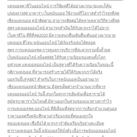
แทงบอลคาสิโนออนไลน์ การใช้ผลดีได้อย่างมากมายและก็คุ้ม
ufabet1688 บาคาร่า เว็บพนันบอล ใช้งานฟรีโอกาสทำกำไรสูงที่สุด
เซียนแทงบอล หน้าติดตาม สามารถติดต่อได้หลายหลายวิถีทางที่สุด
สูตร แทงบอลออนไลน์ สามารถทำเงินให้กับพวกเราได้ไม่ยาก
เว็บคาสิโน ที่ดีที่สุด2020 มีความสนุกตื่นเต้นตื่นเต้นอย่างมากมาย
แทงบอล ดีไหม พนันออนไลน์ ได้เงินจริงเล่นได้ตลอด
สูตร การแทงบอลชุด การดูแลการบริการที่สะดวกรวมทั้งล้ำยุค
เว็บพนันออนไลน์ สล็อต888 ได้รับความนิยมของคนทั้งโลก
ยูฟ่าเบท แทงบอลออนไลน์ เป็นลู่ทางที่ได้รับความนิยมในขณะนี้
กติกาแทงบอล ที่สามารถสร้างรายได้ให้กับพวกเราได้จริง
บอลวันนี้UFABET สำหรับในการพนันบอลเป็นอย่างมาก
เซียนแทงบอลหน้าติดตาม มีสูตรเด็ดต่างๆจำนวนมากที่ควร
แทงบอลออนไลน์ วันนี้ สนุกในทุกการเดิมพันเพื่อหารายได้
สมัครบาคาร่าเว็บไหนดี มีทางออกในส่วนของแนวทางหากำไร
การแทงบอลชุด ออนไลน์ ที่ดีเยี่ยมที่สุดจากการเลือกจำนวนคู่บอล
ราคาบอลครึ่งหลัง ศึกษาเล่าเรียนกลุ่มที่ตนเองถูกใจ
สอนแทงบอล เชื่อถือได้ พวกเราจำต้องเรียนรู้อย่างละเอียด
ตารางแทงบอล วันนี้ พนันบอลให้มั่งคั่ง เมื่อการพนันบอลออนไลน์