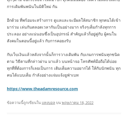
การเดิมพันพนันในมิติใหม่ กัน
อีกด้วย ที่พร้อมจะสร้างการ ดูแลและจะมีผลให้สมาชิก ทุกคนได้เข้า
มาร่วม เล่นกันตลอดเวลากันเป็นอย่างมาก จริงๆเต็มกำลังทุกการ
ประลอง อย่างแน่นอนซึ่งเป็นอุปกรณ์ สำคัญแล้วก็อยู่คู่กับ ผู้คนใน
สังคมในตอนนี้อยู่แล้ว กับการคอยงรับ
กับเว็บเงินแล้วหลังจากนั้นก็การวางเดิมพัน กับเกมการพนันทุกชนิด
ตาม วิธีตามที่กล่าวผ่าน มาแล้ว บนหน้าจอ โทรศัพท์มือถือได้บ่อย
ทุกที่ที่ต้องการก็เลยเป็นการ เติมเต็มความอยากได้ ให้กับนักพนัน ทุก
คนได้แบบเต็ม กำลังอย่างแจ่มแจ้งยูฟ่าเบท
https://www.theadamresource.com
ข้อความนี้ถูกเขียนใน
แทงบอล
บน
พฤษภาคม 18, 2022